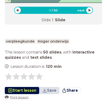
1
/
50
next
Slide
1
:
Slide
verpleegkunde
Hoger onderwijs
This lesson contains
50 slides
,
with
interactive
quizzes
and
text slides
.
Lesson duration is:
120
min
Start lesson
Save
Share
Print lesson