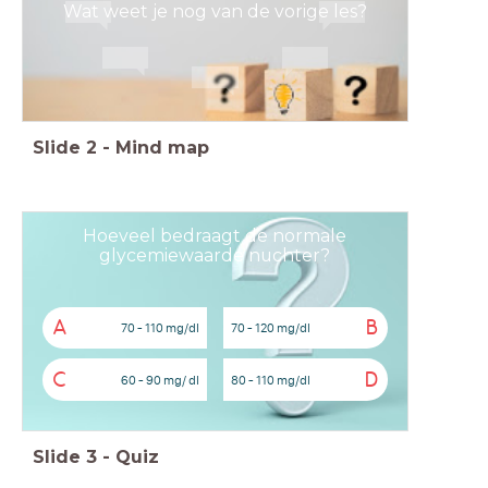
Wat weet je nog van de vorige les?
Slide
2
-
Mind map
Hoeveel bedraagt de normale
glycemiewaarde nuchter?
A
B
70 - 110 mg/dl
70 - 120 mg/dl
C
D
60 - 90 mg/ dl
80 - 110 mg/dl
Slide
3
-
Quiz