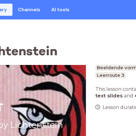
ary
Channels
AI tools
chtenstein
Beeldende vorm
Leerroute 3
This lesson cont
text slides
and
T
Lesson duratio
oy Lichtenstein