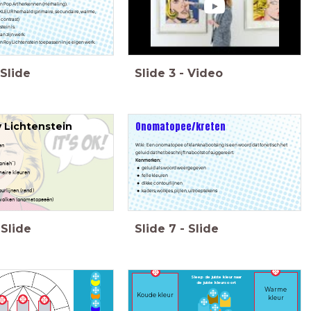
n Pop Art herkennen (Herhaling).
KLEUR herhaald (primaire, secundaire, warme,
 contrast)
tein is.
an zijn werk.
n Roy Lichtenstein toepassen in je eigen werk.
Slide
Slide
3
-
Video
Onomatopee/kreten
 Lichtenstein
en
Wiki: Een onomatopee of klanknabootsing is een woord dat fonetisch het
geluid dat het beschrijft nabootst of suggereert.
Kenmerken:
onish")
geluid als woord weergegeven
maire kleuren
felle kleuren
dikke contourlijnen
urlijnen (rand)
kaders, wolkjes, pijlen, uitroeptekens
wolken (onomatopeeën)
Slide
Slide
7
-
Slide
Sleep de juiste kleur naar
de juiste kleursoort
Warme
Koude kleur
kleur