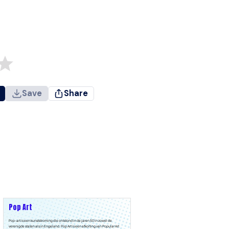
Save
Share
Pop Art
Pop-art is een kunststroming die ontstond in de jaren 50 in zowel de
verenigde staten als in Engeland. Pop Art is een afkorting van Popular Art