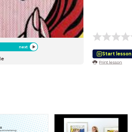
next
Start lesson
de
Print lesson
es:
p Art is (herhaling).