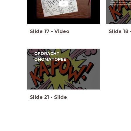
opening in de letter zit (hier
Maak een achtergrond voor j
voeg nog een detail toe (inc
Slide
17
-
Video
Slide
18
OPDRACHT
ONOMATOPEE
Slide
21
-
Slide