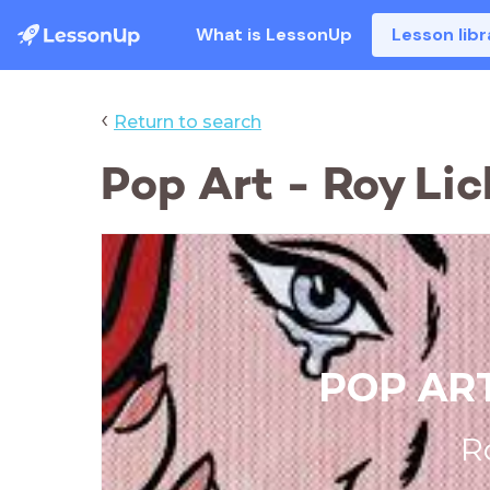
What is LessonUp
Lesson libr
‹
Return to search
Pop Art - Roy Li
POP AR
R