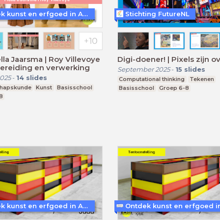
Ontdek kunst en erfgoed in Amersfoort
Stichting FutureNL
lla Jaarsma | Roy Villevoye
Digi-doener! | Pixels zijn o
ereiding en verwerking
September 2025
-
15
slides
025
-
14
slides
Computational thinking
Tekenen
chapskunde
Kunst
Basisschool
Basisschool
Groep 6-8
8
Ontdek kunst en erfgoed in Amersfoort