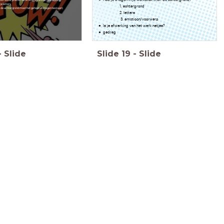
door wordt je letter dik en krijg je vanzelf overlapping)
e letters
1. achtergrond
l. de achtergrond moet het geheel uit 3 lagen bestaan)
2. letters
3. emoticon/voorwerp
Is je afwerking van het werk netjes?
gedrag
-
Slide
Slide
19
-
Slide