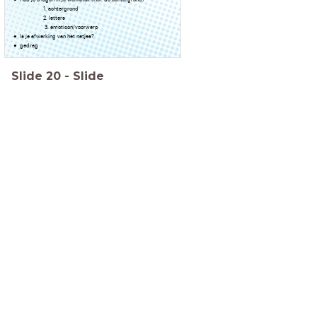
1. achtergrond
2. letters
3. emoticon/voorwerp
Is je afwerking van het netjes?
gedrag
Slide
20
-
Slide