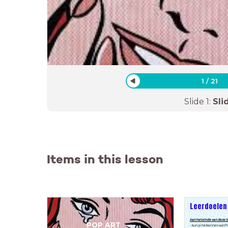
1
/
21
Slide
1
:
Sli
Items in this lesson
Leerdoelen
Aan het einde van deze l
POP ART
- kun je herkennen wat Po