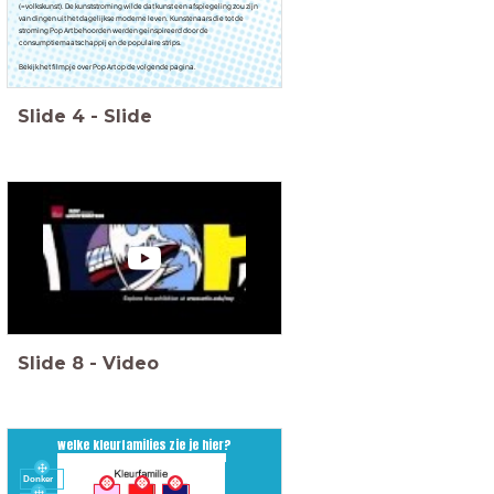
(=volkskunst). De kunststroming wilde dat kunst een afspiegeling zou zijn
van dingen uit het dagelijkse moderne leven. Kunstenaars die tot de
stroming Pop Art behoorden werden geinspireerd door de
consumptiemaatschappij en de populaire strips.
Bekijk het filmpje over Pop Art op de volgende pagina.
Slide
4
-
Slide
Slide
8
-
Video
welke kleurfamilies zie je hier?
Donker