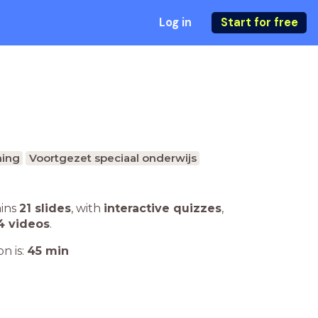
Log in
Start for free
ing
Voortgezet speciaal onderwijs
ains
21 slides
,
with
interactive quizzes
,
4 videos
.
n is:
45
min