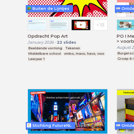
Buiten de Lijntjes
Opdracht Pop Art
PO I Me
> voorb
January 2026
-
22
slides
August 2
Beeldende vorming
Tekenen
Burgers
Middelbare school
vmbo, mavo, havo, vwo
Groep 6-
Leerjaar 1
Stichting FutureNL