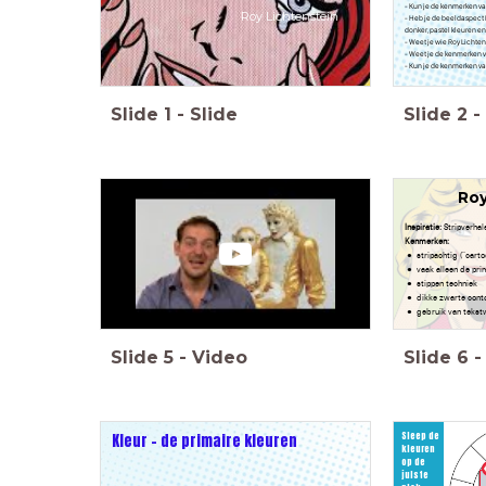
- Kun je de kenmerken va
Roy Lichtenstein
- Heb je de beeldaspect 
donker, pastel kleuren en
- Weet je wie Roy Lichtens
- Weet je de kenmerken v
- Kun je de kenmerken va
Slide
1
-
Slide
Slide
2
-
Roy
Inspiratie:
Stripverhal
Kenmerken:
stripachtig ("carto
vaak alleen de pri
stippen techniek
dikke zwarte conto
gebruik van tekst
Slide
5
-
Video
Slide
6
-
Sleep de
Kleur - de primaire kleuren
kleuren
op de
juiste