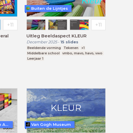
Buiten de Lijntjes
veral
Uitleg Beeldaspect KLEUR
December 2025
-
15
slides
Beeldende vorming
Tekenen
+1
Middelbare school
vmbo, mavo, havo, vwo
Leerjaar 1
Ontdek kunst en erfgoed in Amersfoort
Van Gogh Museum