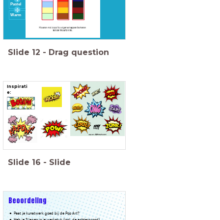
Pastel
Warm
Slide
12
-
Drag question
Inspirati
e:
Slide
16
-
Slide
Beoordeling
Past je kunstwerk goed bij de Pop Art?
Heb je 3 lagen in je werkstuk (incl. de achtergrond)