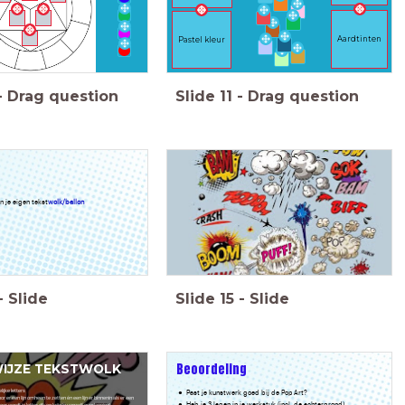
Aardtinten
Pastel kleur
-
Drag question
Slide
11
-
Drag question
n je eigen tekst
wolk/ballon
-
Slide
Slide
15
-
Slide
Beoordeling
IJZE TEKSTWOLK
lijke letters
Past je kunstwerk goed bij de Pop Art?
r er een lijn omheen te zetten én een lijn er binnenin als er een
Heb je 3 lagen in je werkstuk (incl. de achtergrond)