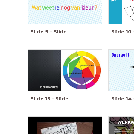
plek
Wat
weet
je
nog
van
kleur
?
Slide
9
-
Slide
Slide
10
Opdracht
Teke
Slide
13
-
Slide
Slide
14
WERKW
teken je woord in grote, duide
maak er dikke letters van doo