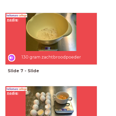
nodig:
130 gram zachtbroodpoeder
Slide
7
-
Slide
nodig: