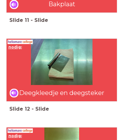
Bakplaat
Slide
11
-
Slide
nodig:
Deegkleedje en deegsteker
Slide
12
-
Slide
nodig: