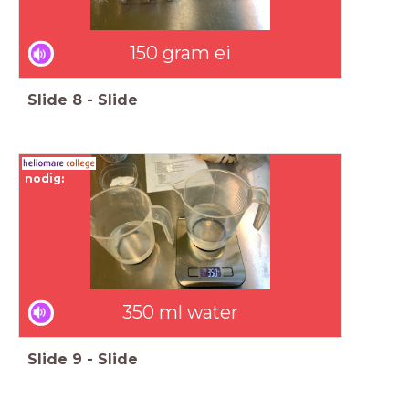
150 gram ei
Slide
8
-
Slide
nodig:
350 ml water
Slide
9
-
Slide