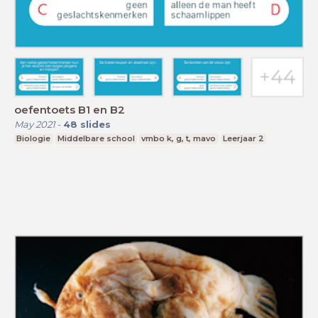
oefentoets B1 en B2
May 2021
-
48
slides
Biologie
Middelbare school
vmbo k, g, t, mavo
Leerjaar 2