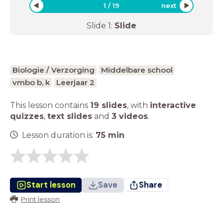
1
/
19
next
Slide
1
:
Slide
Biologie / Verzorging
Middelbare school
vmbo b, k
Leerjaar 2
This lesson contains
19 slides
,
with
interactive
quizzes
,
text slides
and
3 videos
.
Lesson duration is:
75
min
Start lesson
Save
Share
Print lesson