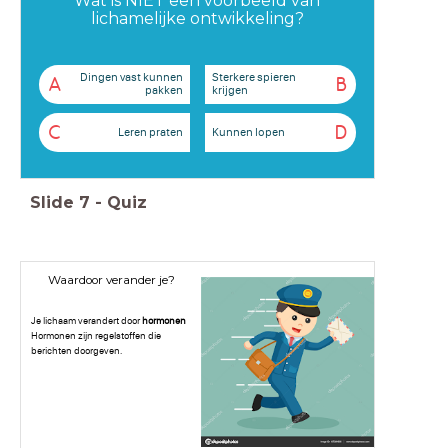
Wat is NIET een voorbeeld van
lichamelijke ontwikkeling?
Dingen vast kunnen
Sterkere spieren
A
B
pakken
krijgen
C
D
Leren praten
Kunnen lopen
Slide
7
-
Quiz
Waardoor verander je?
Je lichaam verandert door
hormonen
Hormonen zijn regelstoffen die
berichten doorgeven.