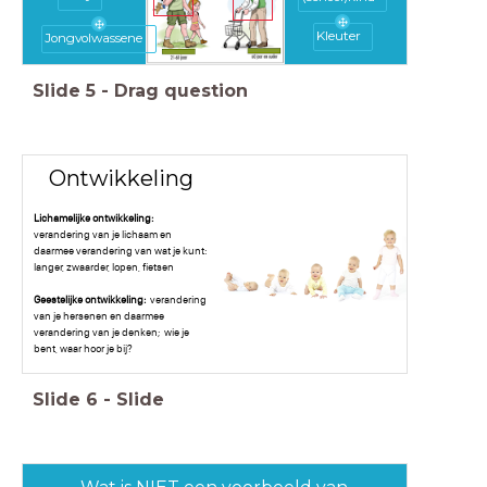
Kleuter
Jongvolwassene
Slide
5
-
Drag question
Ontwikkeling
Lichamelijke ontwikkeling:
verandering van je lichaam en
daarmee verandering van wat je kunt:
langer, zwaarder, lopen, fietsen
Geestelijke ontwikkeling:
verandering
van je hersenen en daarmee
verandering van je denken; wie je
bent, waar hoor je bij?
Slide
6
-
Slide