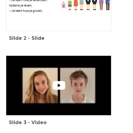
- Je leert hoe je verandert
tijdens je leven.
- Je leert hoe je groeit;
Slide
2
-
Slide
Slide
3
-
Video