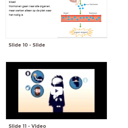
bloed
Hormonen gaan naar alle organen,
maar werken alleen op de plek waar
het nodig is
Slide
10
-
Slide
Slide
11
-
Video