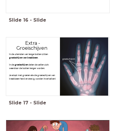
Slide
16
-
Slide
Extra -
Groeischijven
In de uiteinden van lange botten zitten
groeischijven van kraakbeen
.
In de
groeischijven
delen de cellen zich,
waardoor de botten langer worden.
Je stopt met groeien als de groeischijven van
kraakbeen hard en stevig worden (=verkalken)
Slide
17
-
Slide