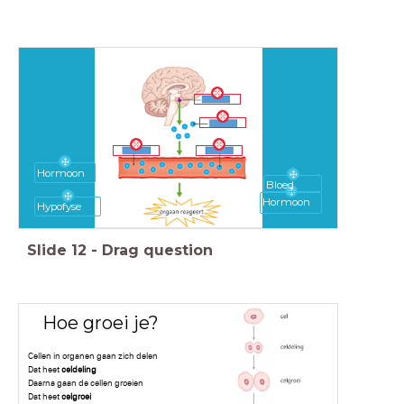
Hormoon
Bloed
Hormoon
Hypofyse
Slide
12
-
Drag question
Hoe groei je?
Cellen in organen gaan zich delen
Dat heet
celdeling
Daarna gaan de cellen groeien
Dat heet
celgroei