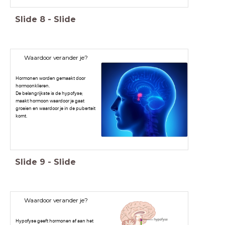
Slide
8
-
Slide
Waardoor verander je?
Hormonen worden gemaakt door
hormoonklieren.
De belangrijkste is de hypofyse;
maakt hormoon waardoor je gaat
groeien en waardoor je in de puberteit
komt.
Slide
9
-
Slide
Waardoor verander je?
Hypofyse geeft hormonen af aan het