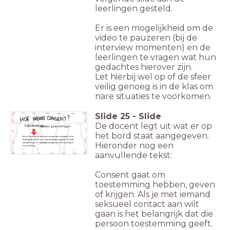
leerlingen gesteld.
Er is een mogelijkheid om de
video te pauzeren (bij de
interview momenten) en de
leerlingen te vragen wat hun
gedachtes hierover zijn.
Let hierbij wel op of de sfeer
veilig genoeg is in de klas om
nare situaties te voorkomen.
Slide
25
-
Slide
De docent legt uit wat er op
hebben, geven of krijgen.
het bord staat aangegeven.
Als je met iemand seksueel contact aan wilt gaan is het
belangrijk dat die persoon toestemming geeft. Zonder
Hieronder nog een
toestemming is er namelijk sprake van aanranding of
verkrachting.
aanvullende tekst:
Consent gaat om
toestemming hebben, geven
of krijgen. Als je met iemand
seksueel contact aan wilt
gaan is het belangrijk dat die
persoon toestemming geeft.