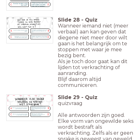
"Ik kan je hoe dan ook
"Ik wil je neuken, wil jij
C
D
overtuigen om seks
dat ook?"
met me te hebben"
Slide
28
-
Quiz
Wanneer iemand niet (meer
verbaal) aan kan geven dat
doorgaan, als diegene het echt
op een andere manier verder
A
B
niet fijn vindt dan zegt die het
gaan.
wel
diegene niet meer door wilt
stoppen met waar je mee bezig
niks zeggen en na een paar
C
D
bent en vragen of de ander oké
minuten weer verder gaan.
is.
gaan is het belangrijk om te
stoppen met waar je mee
bezig bent.
Als je toch door gaat kan dit
lijden tot verkrachting of
aanranding.
Blijf daarom altijd
communiceren.
Slide
29
-
Quiz
quizvraag
Wanneer het slachtoffer door
Wanneer het slachtoffer geweld
bijvoorbeeld alcohol of drugs
A
B
gebruikt tegen de dader.
geen toestemming meer kan
geven.
Alle antwoorden zijn goed.
Wanneer de dader het
Wanneer het slachtoffer verstijft
C
D
slachtoffer manipuleert tot
en de dader doorgaat.
toestemming geven
Elke vorm van ongewilde seks
wordt bestraft als
verkrachting. Zelfs als er geen
sprake is geweest van geweld.