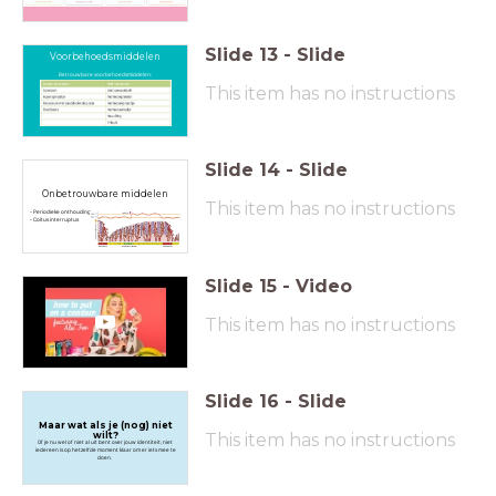
Slide
13
-
Slide
Voorbehoedsmiddelen
Betrouwbare voorbehoedsmiddelen:
This item has no instructions
Slide
14
-
Slide
Onbetrouwbare middelen
This item has no instructions
- Periodieke onthouding
- Coïtus interruptus
Slide
15
-
Video
This item has no instructions
Slide
16
-
Slide
Maar wat als je (nog) niet
wilt?
This item has no instructions
Of je nu wel of niet al uit bent over jouw identiteit; niet
iedereen is op hetzelfde moment klaar om er iets mee te
doen.