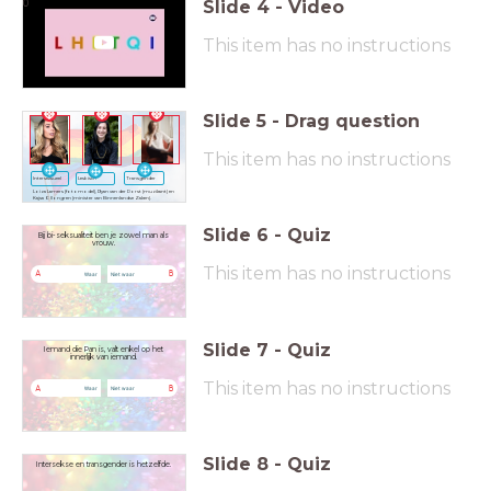
Slide
4
-
Video
0
This item has no instructions
Slide
5
-
Drag question
This item has no instructions
Transgender
Lesbisch
Interseksueel
Loiza Lamers (fotomodel), Ryan van der Dorst (muzikant) en
Kajsa Ollongren (minister van Binnenlandse Zaken).
Slide
6
-
Quiz
Bij bi-seksualiteit ben je zowel man als
vrouw.
This item has no instructions
A
B
Waar
Niet waar
Slide
7
-
Quiz
Iemand die Pan is, valt enkel op het
innerlijk van iemand.
This item has no instructions
A
B
Waar
Niet waar
Slide
8
-
Quiz
Intersekse en transgender is hetzelfde.