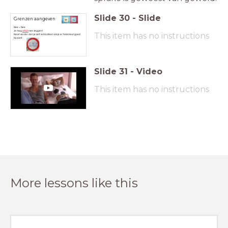
Slide
30
-
Slide
Grenzen aangeven
Nee = Nee
Je mag
altijd
nee zeggen!
This item has no instructions
Nooit verder dan je zelf wil & alleen als je er helemaal goed
bij voelt.
Slide
31
-
Video
This item has no instructions
More lessons like this