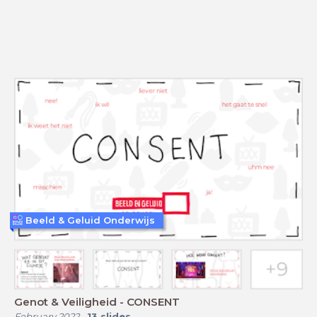
Beeld & Geluid Onderwijs
Genot & Veiligheid - CONSENT
February 2022
-
13
slides