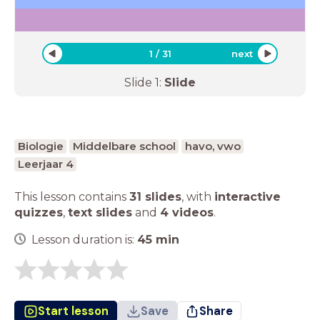
1
/
31
next
Slide
1
:
Slide
Biologie
Middelbare school
havo, vwo
Leerjaar 4
This lesson contains
31 slides
,
with
interactive
quizzes
,
text slides
and
4 videos
.
Lesson duration is:
45
min
Start lesson
Save
Share