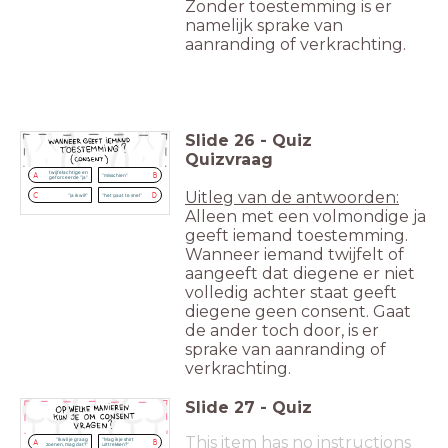
Zonder toestemming is er
namelijk sprake van
aanranding of verkrachting.
Slide
26
-
Quiz
Quizvraag
twijfelachtige en
A
B
"misschien"
geforceerde "ja"
Uitleg van de antwoorden:
C
D
"ja ik wil!"
"het gaat te snel"
Alleen met een volmondige ja
geeft iemand toestemming.
Wanneer iemand twijfelt of
aangeeft dat diegene er niet
volledig achter staat geeft
diegene geen consent. Gaat
de ander toch door, is er
sprake van aanranding of
verkrachting.
Slide
27
-
Quiz
This item has no instructions
"Ik wil je graag
"Mag ik je shirt
A
B
zoenen, mag dat?"
uittrekken?"