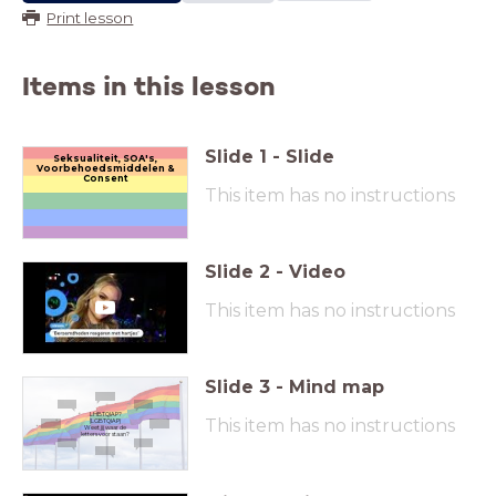
Print lesson
Items in this lesson
Slide
1
-
Slide
Seksualiteit, SOA's,
Voorbehoedsmiddelen &
Consent
This item has no instructions
Slide
2
-
Video
This item has no instructions
Slide
3
-
Mind map
LHBTQIAP?
This item has no instructions
(LGBTQIAP)
Weet jij waar de
letters voor staan?