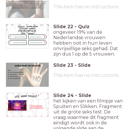
Bij verkrachting is er sprake van ongewenst binnendringen
in het lichaam (mond, vagina of anus) van het slachtoffer,
This item has no instructions
met penis, vingers of een voorwerp. Sinds 1991 is
verkrachting binnen het huwelijk ook strafbaar.
Slide
22
-
Quiz
ongeveer 19% van de
Nederlandse vrouwen
A
B
1 op de 2 vrouwen
1 op de 5 vrouwen
hebben ooit in hun leven
C
D
1 op de 10 vrouwen
1 op de 20 vrouwen
onvrijwillige seks gehad. Dat
zijn dus 1 op de 5 vrouwen.
Slide
23
-
Slide
seksueel misbruik
door ..
een familielid (incest)
This item has no instructions
een (andere) bekende
loverboy, groomer
een onbekende
Slide
24
-
Slide
het kijken van een filmpje van
Spuiten en Slikken. Fragment
kijk hier deze video
van Spuiten&Slikken
uit de grote seks test. De
Spuiten en Slikken, 2021, BBNVARA
± 2 min
vraag waarmee dit fragment
eindigt wordt ook in de
volgende slide aan de