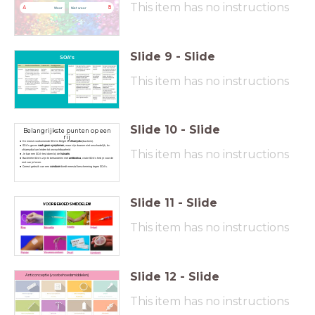
This item has no instructions
A
B
Waar
Niet waar
Slide
9
-
Slide
SOA's
This item has no instructions
Slide
10
-
Slide
Belangrijkste punten op een
rij
De meest voorkomende SOA in België is
chlamydia
(bacterie).
SOA's geven
vaak geen symptomen
, maar zijn daarom niet onschadelijk, bv.
This item has no instructions
chlamydia kan leiden tot onvruchtbaarheid
Je kan een SOA-test doen bij de
huisarts
Bacteriële SOA's zijn te behandelen met
antibiotica
, virale SOA's heb je voor de
rest van je leven.
Correct gebruik van een
condoom
biedt meestal bescherming tegen SOA's.
Slide
11
-
Slide
VOORBEHOEDSMIDDELEN!
This item has no instructions
Slide
12
-
Slide
Anticonceptie (voorbehoedsmiddelen)
This item has no instructions