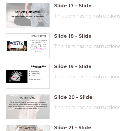
Slide
17
-
Slide
Seksueel geweld
This item has no instructions
Seks hebben zonder toestemming en met geweld
Slide
18
-
Slide
seksueel geweld
Seks kan leuk zijn als je het
zelf wilt. Het kan ook
This item has no instructions
gebeuren dat je wordt
gedwongen tot seks. Dit
wordt
seksueel geweld
genoemd.
Slide
19
-
Slide
Seksueel geweld en
misbruik
Aanranding
Verkrachting
This item has no instructions
Incest
en nog veel meer...
Slide
20
-
Slide
Aanranding
Er is sprake van aanranding bij ongewenst aanraken of
laten aanraken van geslachtsdelen (bijv. billen of borsten).
This item has no instructions
Ook onder dwang zoenen of toe moeten kijken hoe iemand
masturbeert valt ook onder aanranding.
Slide
21
-
Slide
Verkrachting