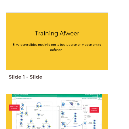
Training Afweer
Er volgens slides met info om te bestuderen en vragen om te
oefenen.
Slide
1
-
Slide
Humorale
Cellulaire
afweer
afweer