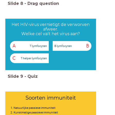
Slide
8
-
Drag question
Het HIV-virus vernietigt de verworven
afweer.
Welke cel valt het virus aan?
A
B
T lymfocyten
B lymfocyten
C
T helper lymfocyten
Slide
9
-
Quiz
Soorten immuniteit
Natuurlijke passieve immuniteit
Kunstmatige passieve immuniteit