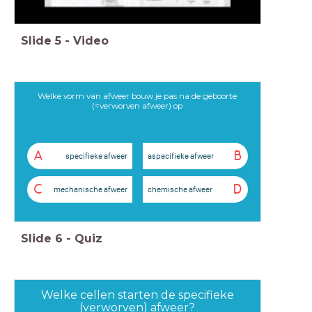
Slide
5
-
Video
Welke vorm van afweer bouw je pas na de geboorte
(=verworven afweer) op
A
B
specifieke afweer
aspecifieke afweer
C
D
mechanische afweer
chemische afweer
Slide
6
-
Quiz
Welke cellen starten de specifieke
(verworven) afweer?