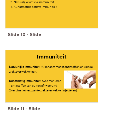
Natuurlijke actieve immuniteit
Kunstmatige actieve immuniteit
Slide
10
-
Slide
Immuniteit
Natuurlijke immuniteit:
=> lichaam maakt antistoffen en valt de
ziekteverwekker aan.
Kunstmatig immuniteit
: twee manieren
1 antistoffen van buiten af (= serum)
2 vaccinatie (verzwakte ziekteverwekker injecteren)
Slide
11
-
Slide