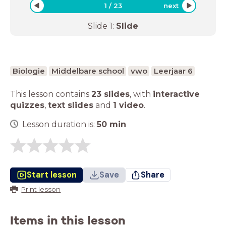
1
/
23
next
Slide
1
:
Slide
Biologie
Middelbare school
vwo
Leerjaar 6
This lesson contains
23 slides
,
with
interactive
quizzes
,
text slides
and
1 video
.
Lesson duration is:
50
min
Start lesson
Save
Share
Print lesson
Items in this lesson