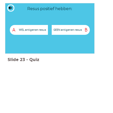
Resus positief hebben:
A
B
WEL antigenen resus
GEEN antigenen resus
Slide
23
-
Quiz