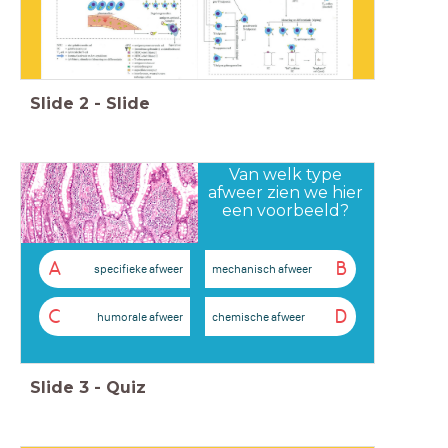
Slide
2
-
Slide
Van welk type
afweer zien we hier
een voorbeeld?
A
B
specifieke afweer
mechanisch afweer
C
D
humorale afweer
chemische afweer
Slide
3
-
Quiz