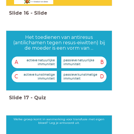
Slide
16
-
Slide
Het toedienen van antiresus
(antilichamen tegen resus-eiwitten) bij
de moeder is een vorm van ...
actieve natuurlijke
passieve natuurlijke
A
B
immuniteit
immuniteit
actieve kunstmatige
passieve kunstmatige
C
D
immuniteit
immuniteit
Slide
17
-
Quiz
Welke groep komt in aanmerking voor transfusie met eigen
bloed? Leg je antwoord uit.