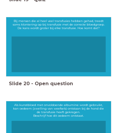
Bij mensen die al heel veel transfusies hebben gehad, treedt
soms klontering op bij transfusie met de correcte bloedgroep.
De kans wordt groter bij elke transfusie. Hoe komt dat?
Slide
20
-
Open question
Als kunstbloed met onvoldoende albumine wordt gebruikt,
kan oedeem (zwelling van weefsels) ontstaan bij de hond die
de transfusie heeft gekregen.
Beschrijf hoe dit oedeem ontstaat.