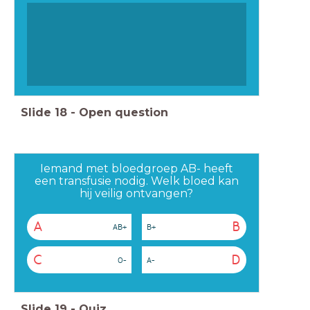
Slide
18
-
Open question
Iemand met bloedgroep AB- heeft
een transfusie nodig. Welk bloed kan
hij veilig ontvangen?
A
B
AB+
B+
C
D
O-
A-
Slide
19
-
Quiz