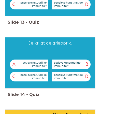
passieve natuurlijke
passieve kunstmatige
C
D
immuniteit
immuniteit
Slide
13
-
Quiz
Je krijgt de griepprik.
actieve natuurlijke
actieve kunstmatige
A
B
immuniteit
immuniteit
passieve natuurlijke
passieve kunstmatige
C
D
immuniteit
immuniteit
Slide
14
-
Quiz