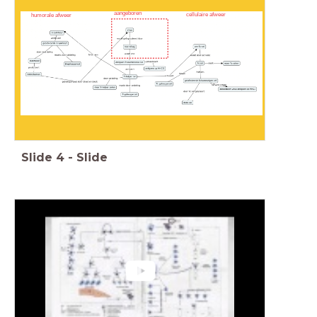
aangeboren
cellulaire afweer
humorale afweer
Slide
4
-
Slide