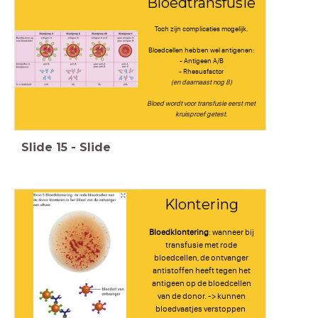
Bloedtransfusie
Toch zijn complicaties mogelijk.
Bloedcellen hebben wel antigenen:
- Antigeen A/B
- Rhesusfactor
(en daarnaast nog 8)
Bloed wordt voor transfusie eerst met
kruisproef getest.
Slide
15
-
Slide
Klontering
Bloedklontering
: wanneer bij
transfusie met rode
bloedcellen, de ontvanger
antistoffen heeft tegen het
antigeen op de bloedcellen
van de donor. -> kunnen
bloedvaatjes verstoppen