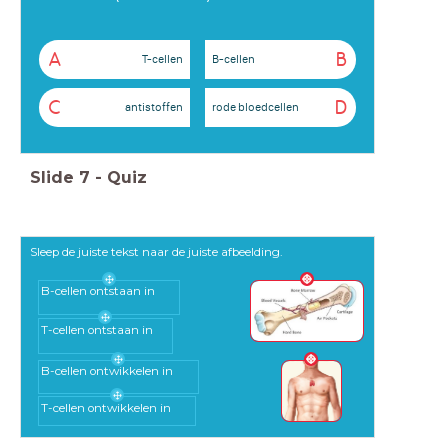
A
B
T-cellen
B-cellen
C
D
antistoffen
rode bloedcellen
Slide
7
-
Quiz
Sleep de juiste tekst naar de juiste afbeelding.
B-cellen ontstaan in
T-cellen ontstaan in
B-cellen ontwikkelen in
T-cellen ontwikkelen in