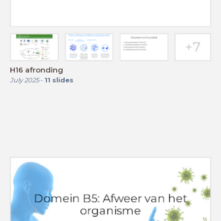
H16 afronding
July 2025
-
11
slides