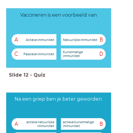
Vaccineren is een voorbeeld van
A
B
Actieve immuniteit
Natuurlijke immuniteit
Kunstmatige
C
D
Passieve immuniteit
immuniteit
Slide
12
-
Quiz
Na een griep ben je beter geworden.
actieve natuurlijke
actieve kunstmatige
A
B
immuniteit
immuniteit