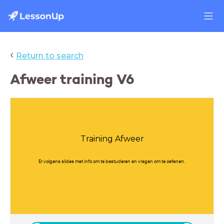
‹
Return to search
Afweer training V6
Training Afweer
Er volgens slides met info om te bestuderen en vragen om te oefenen.