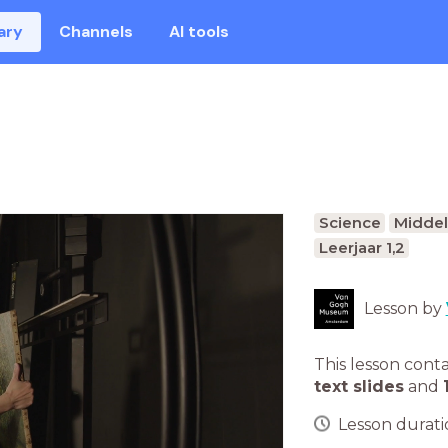
ary
Channels
AI tools
Science
Middel
Leerjaar 1,2
Lesson by
This lesson cont
text slides
and
Lesson duratio