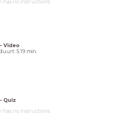
m has no instructions
-
Video
duurt: 5.19 min.
-
Quiz
m has no instructions