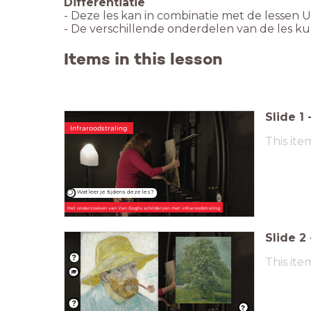
- Deze les kan in combinatie met de lessen 
- De verschillende onderdelen van de les k
Items in this lesson
Slide
1
Infraroodstraling
This ite
Wat leer je tijdens deze les?
Het onderzoeken van Van Goghs schilderijen met infraroodstraling
Slide
2
This ite