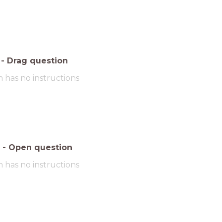
-
Drag question
m has no instructions
-
Open question
m has no instructions