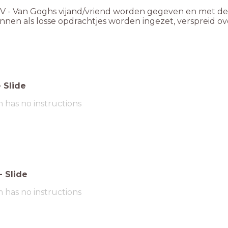
UV - Van Goghs vijand/vriend worden gegeven en met de 
unnen als losse opdrachtjes worden ingezet, verspreid
-
Slide
m has no instructions
-
Slide
m has no instructions