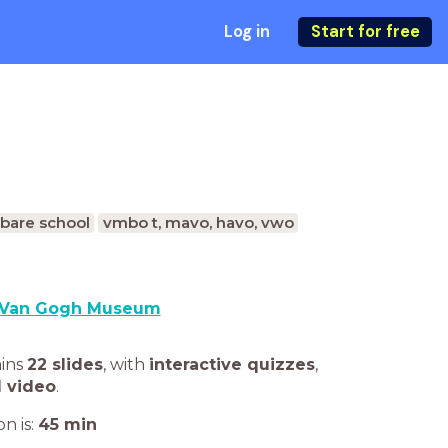
Log in
Start for free
bare school
vmbo t, mavo, havo, vwo
Van Gogh Museum
ains
22 slides
,
with
interactive quizzes
,
1 video
.
n is:
45
min