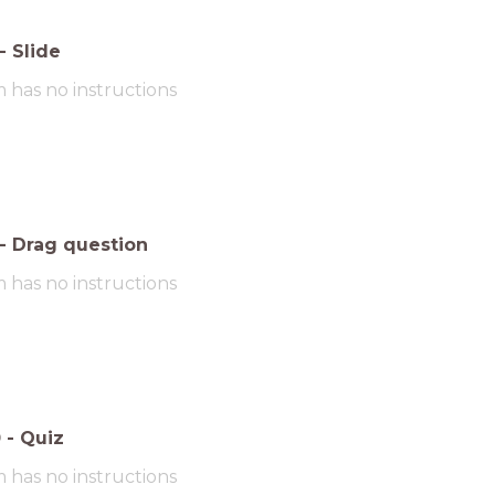
-
Slide
m has no instructions
-
Drag question
m has no instructions
0
-
Quiz
m has no instructions