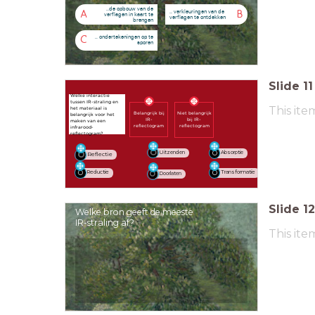
..de opbouw van de
.. verkleuringen van de
A
B
verflagen in kaart te
verflagen te ontdekken
brengen
.. ondertekeningen op te
C
sporen
Slide
11
Welke interactie
tussen IR-straling en
This ite
het materiaal is
Belangrijk bij
Niet belangrijk
belangrijk voor het
IR-
bij IR-
maken van een
reflectogram
reflectogram
infrarood-
reflectogram?
Uitzenden
Absorptie
Reflectie
Reductie
Transformatie
Doorlaten
Slide
12
Welke bron geeft de meeste
IR-straling af?
This ite