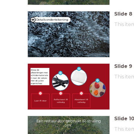
Slide
8
Details ondertekening
This ite
Slide
9
Sleep de
afbeeldingen met
This ite
schildermateriale
n naar de vakjes
met de juiste
eigenschap.
Absorbeert IR
Reflecteert IR
Laat IR door
volledig
volledig
Slide
1
Een restaurator gebruikt IR-straling
om..
This ite