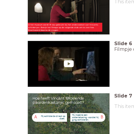
This ite
In het museum wordt IR dus gebruikt bij het onderzoeken van Vincents
schilderijen. Bekijk het filmpje op de volgende slide om te zien hoe.
Beantwoord daarna de vragen.
Slide
6
Filmpje 
Slide
7
Hoe heeft Vincent 'Bloeiende
paardenkastanje' gemaakt?
This ite
Hij maakte een
Hij schilderde direct op
A
B
ondertekening voordat hij
doek.
ging schilderen.