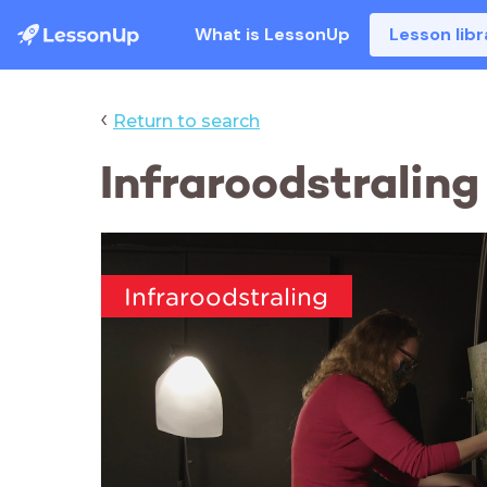
What is LessonUp
Lesson libr
‹
Return to search
Infraroodstraling
Infraroodstraling