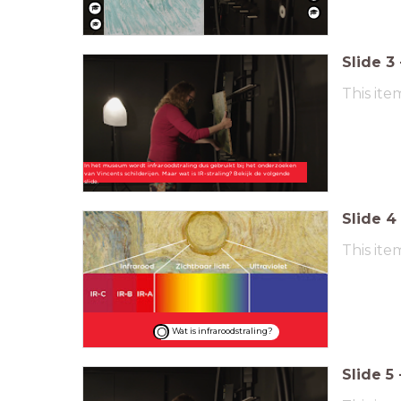
Slide
3
This ite
In het museum wordt infraroodstraling dus gebruikt bij het onderzoeken
van Vincents schilderijen. Maar wat is IR-straling? Bekijk de volgende
slide.
Slide
4
This ite
Wat is infraroodstraling?
Slide
5