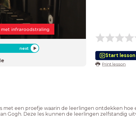
met infraroodstraling
next
Start lesson
de
Print lesson
es met een proefje waarin de leerlingen ontdekken hoe e
 van Gogh. Deze les kunnen de leerlingen zelfstandig ui