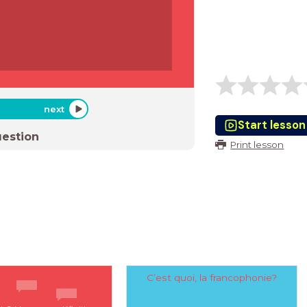
next
Start lesson
estion
Print lesson
C’est quoi, la francophonie?