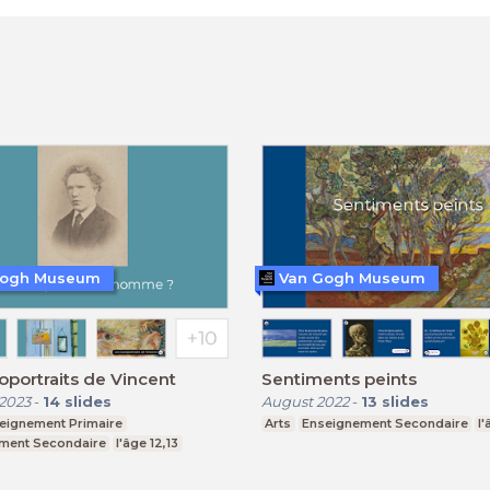
Gogh Museum
Van Gogh Museum
oportraits de Vincent
Sentiments peints
2023
-
14
slides
August 2022
-
13
slides
eignement Primaire
Arts
Enseignement Secondaire
l'
ment Secondaire
l'âge 12,13