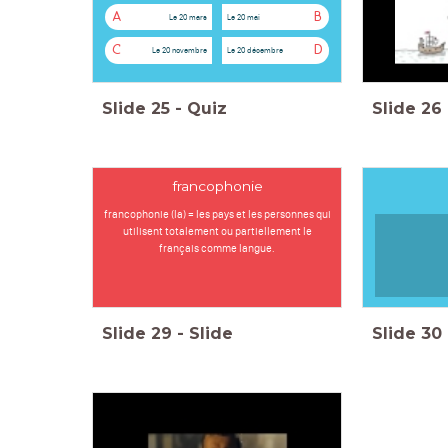
A
B
Le 20 mars
Le 20 mai
C
D
Le 20 novembre
Le 20 décembre
Slide
25
-
Quiz
Slide
26
francophonie
francophonie (la) = les pays et les personnes qui
utilisent totalement ou partiellement le
français comme langue.
Slide
29
-
Slide
Slide
30