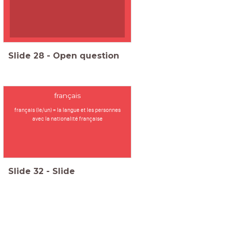
Slide
28
-
Open question
français
français (le/un) = la langue et les personnes
avec la nationalité française
Slide
32
-
Slide