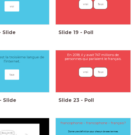
vrai
faux
-
Slide
Slide
19
-
Poll
En 2018, il y avait 747 millions de
personnes qui parlaient le français.
vrai
faux
-
Slide
Slide
23
-
Poll
francophonie – francophone – français?
Donne une définition pour chacun de ses termes.