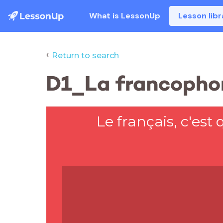
What is LessonUp
Lesson libr
‹
Return to search
D1_La francopho
Le français, c'est 