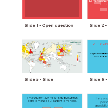
La francophon
fra
Slide
1
-
Open question
Slide
2
-
OIF = organi
Regarde/écoute la vi
thèses et vous de
Slide
5
-
Slide
Slide
6
-
Il y a environ 300 millions de personnes
dans le monde qui parlent le français.