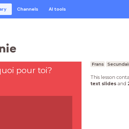
ary
Channels
AI tools
nie
Frans
Secundai
quoi pour toi?
This lesson cont
text slides
and