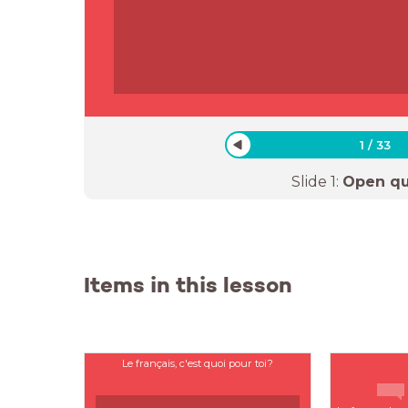
1
/
33
Slide
1
:
Open qu
Items in this lesson
Le français, c'est quoi pour toi?