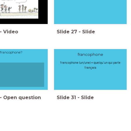
-
Video
Slide
27
-
Slide
francophone?
francophone
francophone (un/une) = quelqu’un qui parle
français
-
Open question
Slide
31
-
Slide