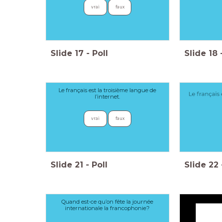
vrai
faux
Slide
17
-
Poll
Slide
18
Le français est la troisième langue de
l’internet.
vrai
faux
Slide
21
-
Poll
Slide
22
Quand est-ce qu’on fête la journée
internationale la francophonie?