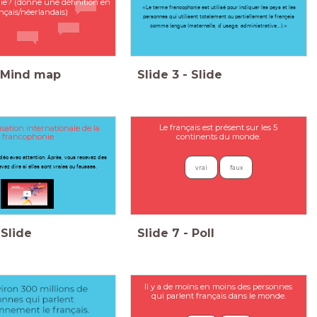
ie? (donne une définition en
«Le terme francophonie est utilisé pour indiquer les pays et les
nçais/néerlandais)
personnes qui utilisent totalement ou partiellement le français
comme langue (maternelle, d'usage, administrative...).»
Mind map
Slide
3
-
Slide
Le français est présent sur les 5
sation internationale de la
francophonie
continents du monde.
déo avec attention. Après, vous recevez des
vez dire si elles sont vraies ou fausses.
vrai
faux
Slide
Slide
7
-
Poll
Il y a de moins en moins des personnes
qui parlent français dans le monde.