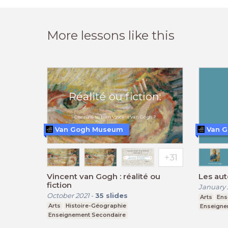
More lessons like this
Van Gogh Museum
Van 
Vincent van Gogh : réalité ou
Les aut
fiction
January 
October 2021
-
35
slides
Arts
Ens
Arts
Histoire-Géographie
Enseigne
Enseignement Secondaire