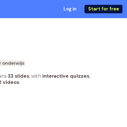
Log in
Start for free
r onderwijs
ains
33 slides
,
with
interactive quizzes
,
2 videos
.