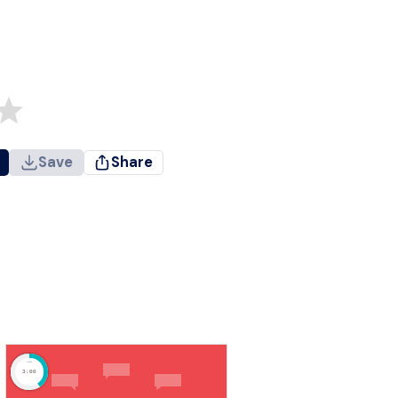
Save
Share
timer
3:00