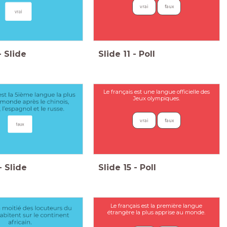
vrai
faux
-
Slide
Slide
11
-
Poll
Le français est une langue officielle des
Jeux olympiques.
vrai
faux
-
Slide
Slide
15
-
Poll
Le français est la première langue
étrangère la plus apprise au monde.