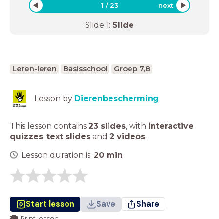
1
/
23
next
Slide
1
:
Slide
Leren-leren
Basisschool
Groep 7,8
Lesson by
Dierenbescherming
This lesson contains
23 slides
,
with
interactive
quizzes
,
text slides
and
2 videos
.
Lesson duration is:
20
min
Start lesson
Save
Share
Print lesson