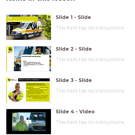
Slide
1
-
Slide
De
Dierenambulance
voor dieren in
nood
This item has no instructions
Slide
2
-
Slide
Aan het eind van deze les:
This item has no instructions
weet je
wat de dierenambulance doet
wie er werken op de ambulance
wat het meldnummer is voor dieren in
nood
Slide
3
-
Slide
Wat doet de dierenambulance?
Ieder jaar redden mensen van de
dierenambulance duizenden dieren.
Het gaat om
huisdieren
zoals honden
This item has no instructions
en katten, maar ook om
dieren in het
wild.
Denk aan egels, vogels en hazen.
Wilde dieren sterken aan in de
wildopvang en worden daarna
teruggeplaatst in de natuur.
Van huisdieren proberen ze de eigenaar
te vinden. Lukt dat niet? Dan zoekt het
dierenasiel
een nieuw baasje voor ze.
Slide
4
-
Video
0
This item has no instructions