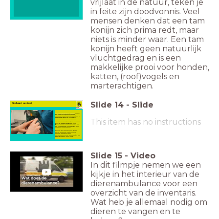
vrijlaat in de natuur, teken je
in feite zijn doodvonnis. Veel
mensen denken dat een tam
konijn zich prima redt, maar
niets is minder waar. Een tam
konijn heeft geen natuurlijk
vluchtgedrag en is een
makkelijke prooi voor honden,
katten, (roof)vogels en
marterachtigen.
Slide
14
-
Slide
Gedumpt op straat
Amazonepapegaai Rikkie
kwam
bij Dierenambulance Zuid-
Holland Zuid terecht, nadat hij 's
nachts op straat in een zwaar
This item has no instructions
vervuilde kooi was gevonden.
Hij was er slecht aan toe, had een
veel te lange snavel en een
flinke wond onder zijn oksel die
hij onmogelijk aan zichzelf kon
hebben toegebracht.
Rikkie was verlegen en stil en
hield duidelijk niet van alle
drukte, daarom nam
dierenambulance coördinator Iris
hem zelf mee naar huis.
Slide
15
-
Video
In dit filmpje nemen we een
kijkje in het interieur van de
dierenambulance voor een
overzicht van de inventaris.
Wat heb je allemaal nodig om
dieren te vangen en te