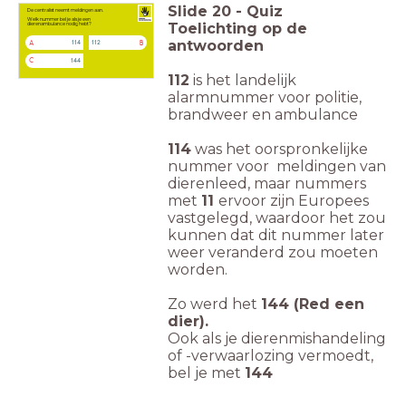
Slide
20
-
Quiz
De centralist neemt meldingen aan.
Welk nummer bel je als je een
Toelichting op de
dierenambulance nodig hebt?
antwoorden
114
112
A
B
144
C
112
is het landelijk
alarmnummer voor politie,
brandweer en ambulance
114
was het oorspronkelijke
nummer voor meldingen van
dierenleed, maar nummers
met
11
ervoor zijn Europees
vastgelegd, waardoor het zou
kunnen dat dit nummer later
weer veranderd zou moeten
worden.
Zo werd het
144 (Red een
dier).
Ook als je dierenmishandeling
of -verwaarlozing vermoedt,
bel je met
144