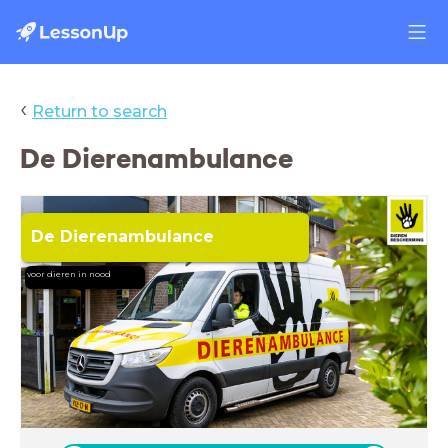
‹
Return to search
De Dierenambulance
De Dierenambulance
voor dieren in nood