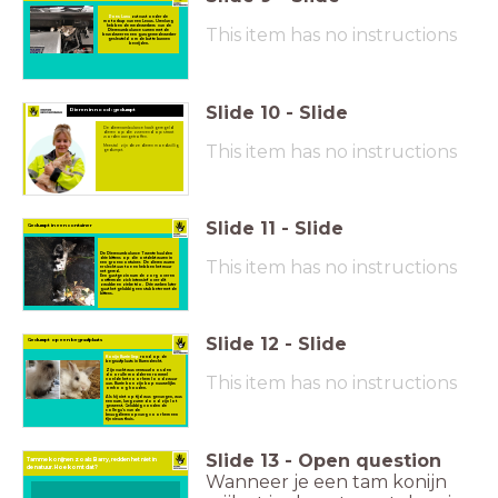
Poes Luna
zat vast onder de
motorkap van een Lexus. Urenlang
hebben de medewerkers van de
This item has no instructions
Dierenambulance samen met de
brandweer en een garagemedewerker
gesleuteld om de kat te kunnen
bevrijden.
Slide
10
-
Slide
Dieren in nood : gedumpt
De dierenambulance haalt geregeld
dieren op die zwervend op straat
worden aangetroffen.
This item has no instructions
Meestal zijn deze dieren moedwillig
gedumpt.
Slide
11
-
Slide
Gedumpt in een container
De Dierenambulance Twente haalden
drie kittens op die ontdekt waren in
This item has no instructions
een groencontainer. De dieren waren
er slecht aan toe en hebben het maar
net gered.
Een gastgezin nam de zorg over en
ontfermde zich intensief over
dit
zwakke en zieke trio. Drie weken later
gaat het gelukkig een stuk beter met de
kittens.
Slide
12
-
Slide
Gedumpt op een begraafplaats
Konijn Barrie liep
rond op de
begraafplaats in Barendrecht.
Zijn vacht was verwaarloosd en
door alle modder en rommel
This item has no instructions
voelde het voor hem loodzwaar
aan. Barrie kon zijn kop nauwelijks
omhoog houden.
Als hij niet op tijd was gevangen, was
een nare, langzame dood zijn lot
geweest. Gelukkig vonden de
collega's van de
knaagdierenopvang voor hem een
fijn nieuw thuis.
Slide
13
-
Open question
Tamme konijnen zoals Barry, redden het niet in
de natuur. Hoe komt dat?
Wanneer je een tam konijn