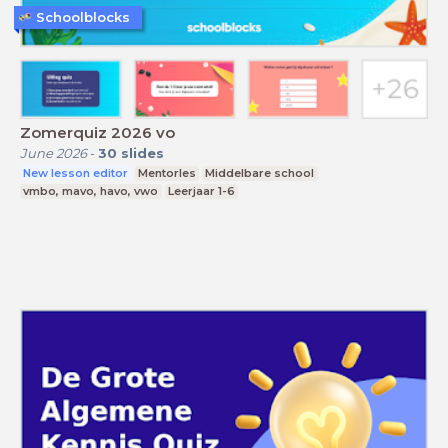
Schoolblocks
Zomerquiz 2026 vo
June 2026
-
30
slides
New lesson editor
Mentorles
Middelbare school
vmbo, mavo, havo, vwo
Leerjaar 1-6