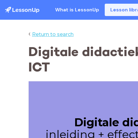
What is LessonUp
Lesson libr
‹
Return to search
Digitale didactie
ICT
Digitale di
inleiding + effec