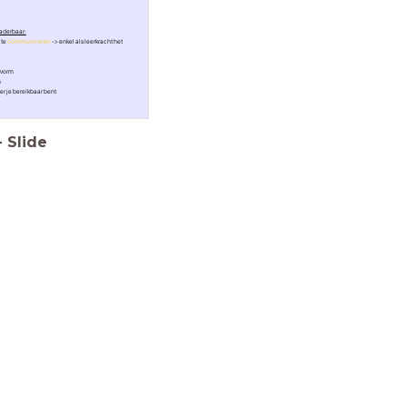
naderbaar:
 te
communiceren
-> enkel als leerkracht het
tvorm
n
r je bereikbaar bent
-
Slide