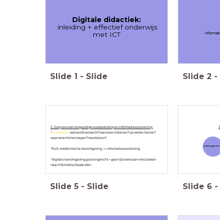
Digitale didactiek:
inleiding + effectief onderwijs
informat
met ICT
Slide
1
-
Slide
Slide
2
-
2. Zorg voor een zorgvuldige voorbereiding en informatievoorziening:
*
informatie:
wat wordt verwacht? wanneer indienen? op welke manier?
waar terecht met vragen? leerdoelen?
online games
*ELO= elektronische leeromgeving -> informatievoorziening
*digitale leeromgeving goed ingericht = geen tijd verliezen met zoeken
naar informatie/ bestanden
Slide
5
-
Slide
Slide
6
-