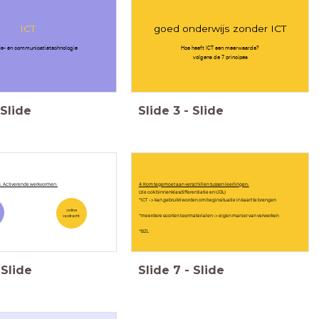
ICT
goed onderwijs zonder ICT
ie- en communicatietechnologie
Hoe heeft ICT een meerwaarde?
volgens de 7 principes
Slide
Slide
3
-
Slide
3. Activerende werkvormen:
4.Kom tegemoet aan verschillen tussen leerlingen:
(zie ook binnenklasdifferentiatie en UDL)
*ICT -> kan gebruikt worden om beginsituatie in kaart te brengen
online
*meerdere soorten leermaterialen-> eigen manier van verwerken
opdracht
*BZL
Slide
Slide
7
-
Slide