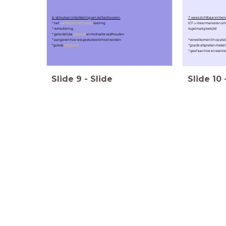
6. stimuleer ontwikkeling van zelfvertrouwen:
7. wees zichtbaar en be
* oef.
aansluiten bij niveau
leerling
ICT-> meer manieren om
* remediëring
regelmatig bekijkt!
* geleidelijke
opbouw
en motivatie vasthouden
* aangeven hoe iets gestudeerd moet worden
*verwelkomen lln op pla
*goede
feedback
*goede afspraken make
* geef aan hoe en wannee
Slide
9
-
Slide
Slide
10