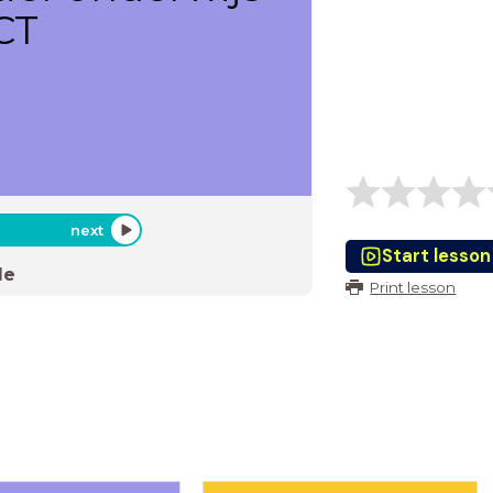
CT
next
Start lesson
de
Print lesson