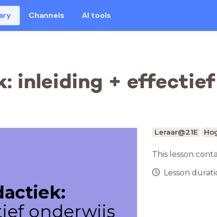
ary
Channels
AI tools
k: inleiding + effectie
Leraar@21E
Hog
This lesson cont
Lesson duratio
dactiek:
tief onderwijs