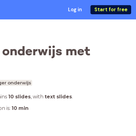
Log in
Start for free
f onderwijs met
er onderwijs
ains
10 slides
,
with
text slides
.
n is:
10
min