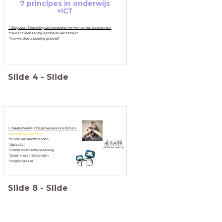
7 principes in onderwijs
+ICT
1. Zorg voor afstemming van leerdoelen, werkvormen en toetsvormen:
* Sluit activiteit aan bij leerdoelen van het vak?
* Hoe word de uitvoering getoetst?
Slide
4
-
Slide
5. Maak onderwijs toegankelijk voor iedereen:
aandachtspunten voor;
*blinden en slechtzienden
*dyslectici
*lln met motorische beperking
*doven en slechthorenden
*langdurig zieke
Slide
8
-
Slide