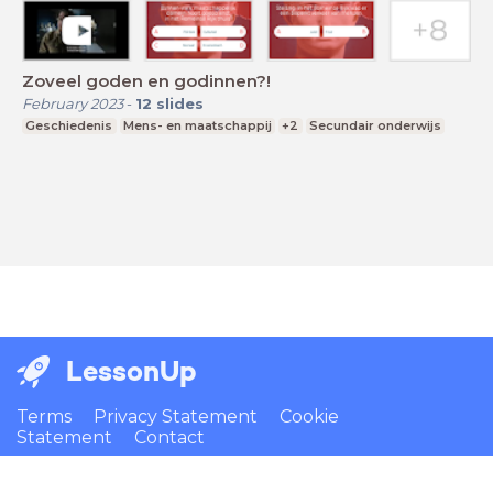
Zoveel goden en godinnen?!
February 2023
-
12
slides
Geschiedenis
Mens- en maatschappij
+2
Secundair onderwijs
LessonUp
Terms
Privacy Statement
Cookie
Statement
Contact
English