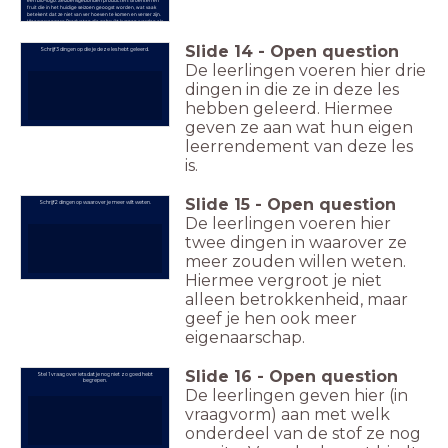
fruit die in het huidige seizoen geoogst worden, wat vaak
betekent dat ze niet van ver hoeven te komen en verser zijn.
Vleesvervangers: Producten die gebruikt kunnen worden als
alternatief voor vlees, zoals tofu, quorn, seitan,
groenteballetjes of notenburgers. Lokaal geproduceerd
eten: Voedsel dat in België of de eigen regio is
Slide
14
-
Open question
geproduceerd, wat transportafstanden vermindert.
Schrijf 3 dingen op die je deze les hebt geleerd.
Duurzame vis: Vissoorten die op een verantwoorde manier
worden gevangen en waarbij rekening wordt gehouden
De leerlingen voeren hier drie
met de seizoenen en de populatiegrootte. Bulkverpakking:
Grote hoeveelheden van een product die niet individueel
dingen in die ze in deze les
zijn verpakt, wat verpakkingsmateriaal bespaart. Fairtrade:
Een handelswijze waarbij boeren in ontwikkelingslanden
een eerlijke prijs krijgen voor hun producten.
hebben geleerd. Hiermee
geven ze aan wat hun eigen
leerrendement van deze les
is.
Slide
15
-
Open question
Schrijf 2 dingen op waarover je meer wilt weten.
De leerlingen voeren hier
twee dingen in waarover ze
meer zouden willen weten.
Hiermee vergroot je niet
alleen betrokkenheid, maar
geef je hen ook meer
eigenaarschap.
Slide
16
-
Open question
Stel 1 vraag over iets dat je nog niet zo goed hebt
begrepen.
De leerlingen geven hier (in
vraagvorm) aan met welk
onderdeel van de stof ze nog