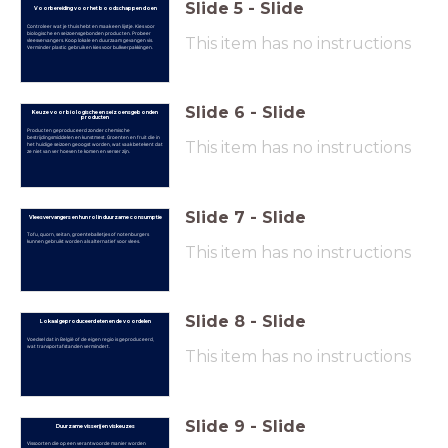
Slide
5
-
Slide
Voorbereiding voor het boodschappen doen
Controleer wat je thuis hebt en maak een lijstje. Kies voor
biologische en seizoensgebonden producten. Probeer
This item has no instructions
vleesvervangers. Koop lokale en duurzaam gevangen vis.
Verminder plastic gebruik en kies voor bulkverpakkingen.
Slide
6
-
Slide
Keuze voor biologische en seizoensgebonden
producten
Producten geproduceerd zonder chemische
bestrijdingsmiddelen en kunstmest. Groenten en fruit die in
This item has no instructions
het huidige seizoen geoogst worden, wat vaak betekent dat
ze niet van ver hoeven te komen en verser zijn.
Slide
7
-
Slide
Vleesvervangers en hun rol in duurzame consumptie
Tofu, quorn, seitan, groenteballetjes of notenburgers
kunnen gebruikt worden als alternatief voor vlees.
This item has no instructions
Slide
8
-
Slide
Lokaal geproduceerd eten en de voordelen
Voedsel dat in België of de eigen regio is geproduceerd,
wat transportafstanden vermindert.
This item has no instructions
Slide
9
-
Slide
Duurzame visserij en viskeuzes
Vissoorten die op een verantwoorde manier worden