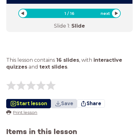
1
/
16
next
Slide
1
:
Slide
This lesson contains
16 slides
,
with
interactive
quizzes
and
text slides
.
Start lesson
Save
Share
Print lesson
Items in this lesson