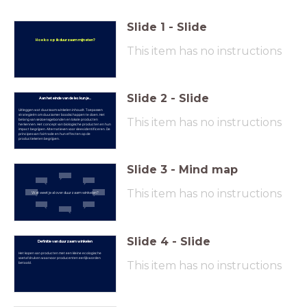
Slide
1
-
Slide
Hoe koop ik duurzaam mijn eten?
This item has no instructions
Slide
2
-
Slide
Aan het einde van de les kun je...
Uitleggen wat duurzaam winkelen inhoudt. Toepassen
strategieën om duurzamer boodschappen te doen. Het
This item has no instructions
belang van seizoensgebonden en lokale producten
herkennen. Het concept van biologische producten en hun
impact begrijpen. Alternatieven voor vlees identificeren. De
principes van fairtrade en hun effecten op de
productieketen begrijpen.
Slide
3
-
Mind map
This item has no instructions
Wat weet je al over duurzaam winkelen?
Slide
4
-
Slide
Definitie van duurzaam winkelen
Het kopen van producten met een kleine ecologische
voetafdruk en waarvoor producenten eerlijk worden
This item has no instructions
betaald.