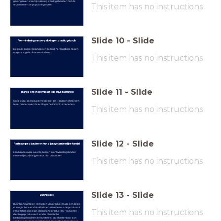
gevangen en waarbij rekening wordt gehouden met de
This item has no instructions
seizoenen en de populatiegrootte.
Slide
10
-
Slide
Vermindering van verpakking en plastic gebruik
Kies voor bulkverpakkingen en gebruik herbruikbare tassen
om plastic gebruik te verminderen.
This item has no instructions
Slide
11
-
Slide
Transport en de impact op duurzaamheid
Koop lokaal geproduceerd voedsel om transportafstanden
te verminderen en de ecologische impact te beperken.
This item has no instructions
Slide
12
-
Slide
Fairtrade producten en hun bijdrage aan eerlijke handel
Een handelswijze waarbij boeren in ontwikkelingslanden
een eerlijke prijs krijgen voor hun producten.
This item has no instructions
Slide
13
-
Slide
Definitielijst
Duurzaam winkelen: Het kopen van producten die een kleine
ecologische voetafdruk hebben en waarvoor de producent
This item has no instructions
een eerlijke prijs krijgt. Biologische producten: Producten
die zijn geproduceerd zonder chemische
bestrijdingsmiddelen en kunstmest, vaak herkenbaar aan
een bio-logo. Seizoensgebonden producten: Groenten en