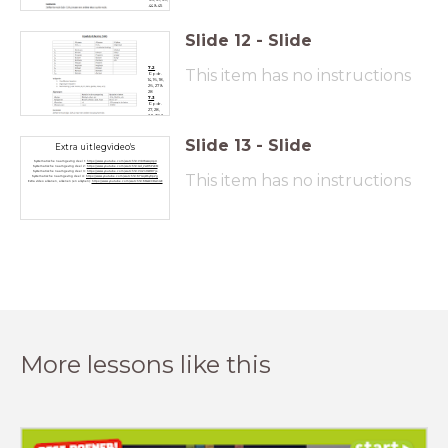
44 & 45
Slide
12
-
Slide
7.2
This item has no instructions
Opdr.
14, 16, 18,
26, 27 &
28
7.3
Opdr.
27, 28,
29, 30 &
36
Slide
13
-
Slide
Extra uitlegvideo's
Systematische naamgeving deel 1:
https://www.youtube.com/watch?v=Vr9t6zwqUpU
Systematische naamgeving deel 2:
https://www.youtube.com/watch?v=Gd_2wR5PxXM
Systematische naamgeving deel 3:
https://www.youtube.com/watch?v=VUZnHWiRYjs
This item has no instructions
Systematische naamgeving deel 4:
https://www.youtube.com/watch?v=6YGqWoy0p2g
Extra video alkanen, alkenen (en alkynen):
https://www.youtube.com/watch?v=6MxLXCDwnGE
More lessons like this