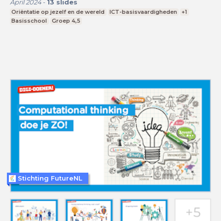
April 2024
-
13
slides
Oriëntatie op jezelf en de wereld
ICT-basisvaardigheden
+1
Basisschool
Groep 4,5
Stichting FutureNL