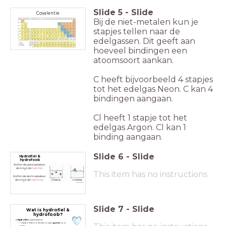
Slide
5
-
Slide
Covalentie
Bij de niet-metalen kun je
stapjes tellen naar de
edelgassen. Dit geeft aan
hoeveel bindingen een
atoomsoort aankan.
C heeft bijvoorbeeld 4 stapjes
tot het edelgas Neon. C kan 4
bindingen aangaan.
Cl heeft 1 stapje tot het
edelgas Argon. Cl kan 1
binding aangaan.
Slide
6
-
Slide
Hydrofiel &
hydrofoob
Stoffen die goed oplosbaar
zijn in H
O; zijn
hydrofiel
.
2
This item has no instructions
Stoffen die slecht oplosbaar
zijn in H
O; zijn
hydrofoob
.
2
Slide
7
-
Slide
Wat is hydrofiel &
hydrofoob?
Hydrofiel
: waterlievend
--> Hydrofiele moleculen lossen
goed
op in
water.