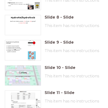
This item has no instructions
Hydrofoob
: watervrezend
---> Hydrofobe moleculen lossen
slecht
op in
water.
Slide
8
-
Slide
Hydrofiel/hydrofoob
Tekst
Heeft een molecuul een
-OH
of een
-NH
groep?
-->
Hydrofiele
stof
This item has no instructions
Slide
9
-
Slide
Hydrofiel en hydrofoob
mengen
Hydrofiel mengt met hydrofiel
Hydrofoob mengt met hydrofoob
Hydrofoob mengt
niet
met hydrofiel
This item has no instructions
Emulgator: een combinatie van
hydrofiel en hydrofoob
Slide
10
-
Slide
Carbonity
This item has no instructions
Bouw je eigen carbon stad
Slide
11
-
Slide
7.2
This item has no instructions
Opdr. 11,
12, 13, 14, 15
& 16
7.3
Opdr.
36, 37, 39,