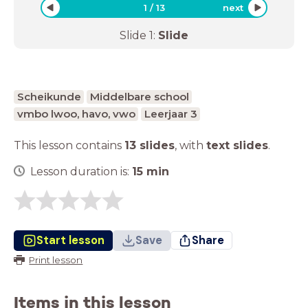
1
/
13
next
Slide
1
:
Slide
Scheikunde
Middelbare school
vmbo lwoo, havo, vwo
Leerjaar 3
This lesson contains
13 slides
,
with
text slides
.
Lesson duration is:
15
min
Start lesson
Save
Share
Print lesson
Items in this lesson