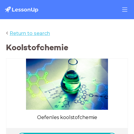
‹
Return to search
Koolstofchemie
Oefenles koolstofchemie