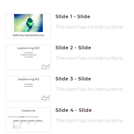
Slide
1
-
Slide
This item has no instructions
Oefenles koolstofchemie
Slide
2
-
Slide
Lesplanning 3H3
Covalentie
Hydrofiel / hydrofoob
This item has no instructions
Carbonity
Slide
3
-
Slide
Lesplanning 3V2
Covalentie
Carbonity
This item has no instructions
Slide
4
-
Slide
Covalentie
In deze tabel zie je de
covalentie
van een aantal atoomsoorten:
This item has no instructions