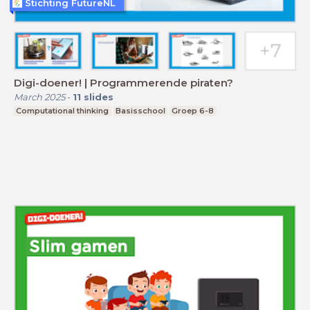
Stichting FutureNL
Digi-doener! | Programmerende piraten?
March 2025
-
11
slides
Computational thinking
Basisschool
Groep 6-8