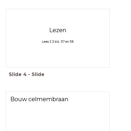
Lezen
Lees 2.3 blz. 57 en 58
Slide
4
-
Slide
Bouw celmembraan