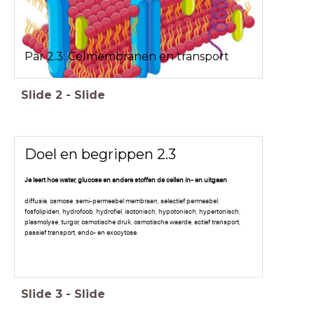
Par 2.3: Celmembranen en transport
Slide
2
-
Slide
Doel en begrippen 2.3
Je leert hoe water, glucose en andere stoffen de cellen in- en uitgaan
diffusie, osmose, semi-permeabel membraan, selectief permeabel,
fosfolipiden, hydrofoob, hydrofiel, isotonisch, hypotonisch, hypertonisch,
plasmolyse, turgor, osmotische druk, osmotische waarde, actief transport,
passief transport, endo- en exocytose.
Slide
3
-
Slide