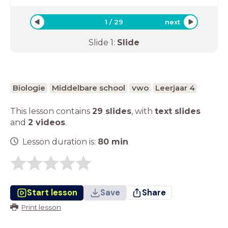
1
/
29
next
Slide
1
:
Slide
Biologie
Middelbare school
vwo
Leerjaar 4
This lesson contains
29 slides
,
with
text slides
and
2 videos
.
Lesson duration is:
80
min
Start lesson
Save
Share
Print lesson