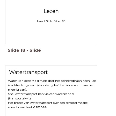
Lezen
Lees 2.3 blz. 59 en 60
Slide
18
-
Slide
Watertransport
Water kan deels via diffusie door het celmembraan heen. Dit
is echter langzaam (door de hydrofobe binnenkant van het
membraan).
Snel watertransport kan via een waterkanaal
(transporteiwit).
Het proces van watertransport over een semipermeabel
membraan heet
osmose
.