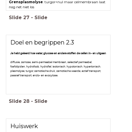
Grensplasmolyse
: turgor=nul maar celmembraan laat
nog net niet los
Slide
27
-
Slide
Doel en begrippen 2.3
Je hebt geleerd hoe water, glucose en andere stoffen de cellen in- en uitgaan
diffusie, osmose, semi-permeabel membraan, selectief permeabel,
fosfolipiden, hydrofoob, hydrofiel, isotonisch, hypotonisch, hypertonisch,
plasmolyse, turgor, osmotische druk, osmotische waarde, actief transport,
passief transport, endo- en exocytose.
Slide
28
-
Slide
Huiswerk