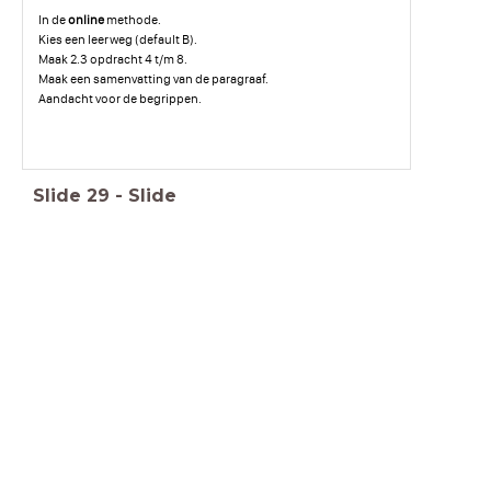
In de
online
methode.
Kies een leerweg (default B).
Maak 2.3 opdracht 4 t/m 8.
Maak een samenvatting van de paragraaf.
Aandacht voor de begrippen.
Slide
29
-
Slide