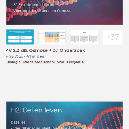
4V 2.3 dl2 Osmose + 3.1 Onderzoek
May 2023
-
41
slides
Biologie
Middelbare school
vwo
Leerjaar 4