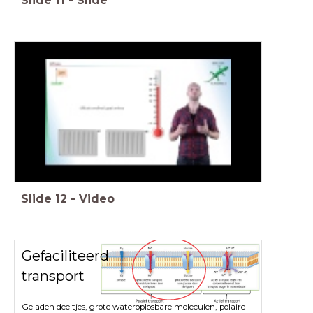
Slide
11
-
Slide
Slide
12
-
Video
Gefaciliteerd
transport
Geladen deeltjes, grote wateroplosbare moleculen, polaire