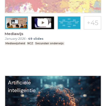
Mediawijs
January 2026
-
49
slides
Mediawijsheid
NCZ
Secundair onderwijs