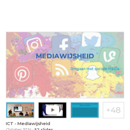
ICT - Mediawijsheid
October 2024
-
52
slides