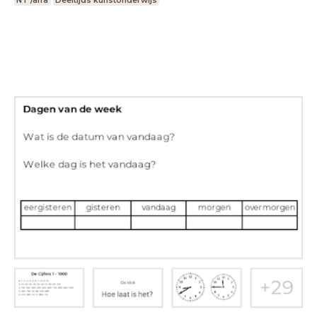
NT /alfa
Deeltijds kunstonderwijs