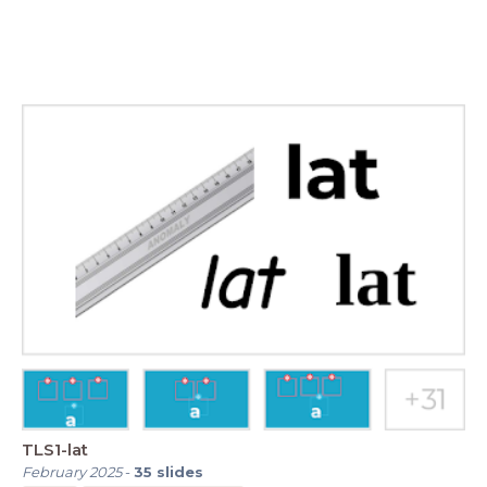
TLS1-lat
February 2025
-
35
slides