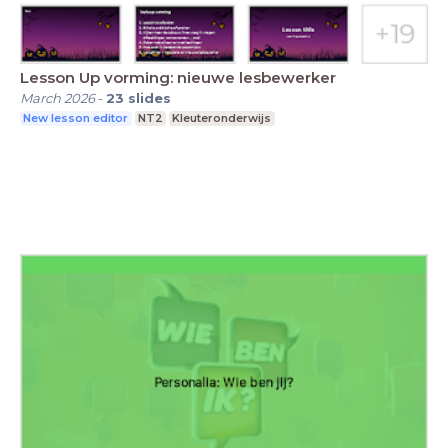
Lesson Up vorming: nieuwe lesbewerker
March 2026
-
23
slides
New lesson editor
NT2
Kleuteronderwijs