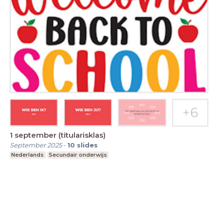
1 september (titularisklas)
September 2025
-
10
slides
Nederlands
Secundair onderwijs