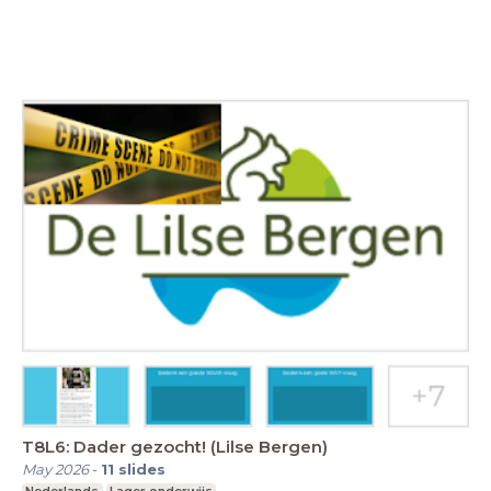
T8L6: Dader gezocht! (Lilse Bergen)
May 2026
-
11
slides