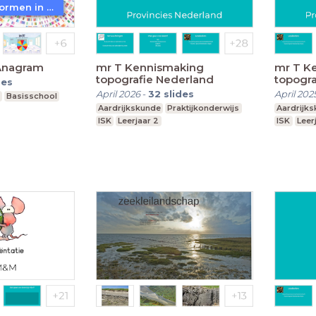
WoW! - Werkvormen in LessonUp
Anagram
mr T Kennismaking
mr T K
topografie Nederland
topogra
des
April 2026
-
32
slides
April 202
Basisschool
Aardrijkskunde
Praktijkonderwijs
Aardrijk
ISK
Leerjaar 2
ISK
Leer