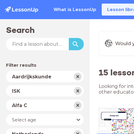
What is LessonUp
Lesson libr
Search
Would y
Filter results
15 lesso
Subject
Aardrijkskunde
Looking for int
School
ISK
other educator
type
Level
Alfa C
Year
Select age
Country