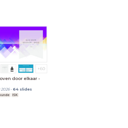
loven door elkaar -
 2026
-
64
slides
skunde
ISK