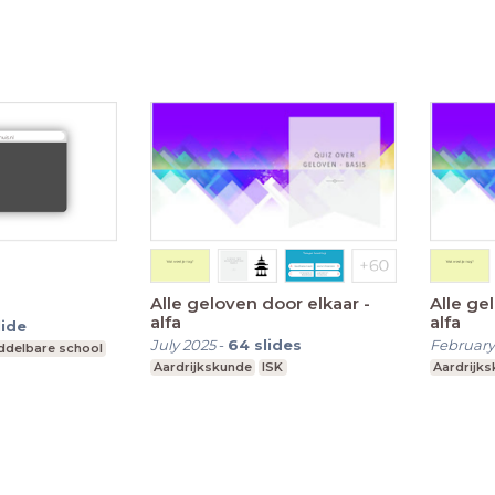
Alle geloven door elkaar -
Alle ge
alfa
alfa
lide
July 2025
-
64
slides
February
ddelbare school
Aardrijkskunde
ISK
Aardrijk