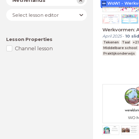
Netherlands
Lesson
Select lesson editor
editor
Werkvormen: 
April 2025
-
10
sli
Lesson Properties
Tekenen
Taal
+21
Channel lesson
Middelbare school
Praktijkonderwijs