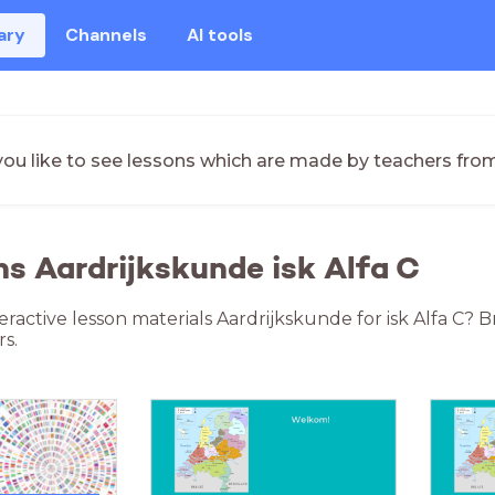
ary
Channels
AI tools
ou like to see lessons which are made by teachers fro
ns Aardrijkskunde isk Alfa C
eractive lesson materials Aardrijkskunde for isk Alfa C?
s.