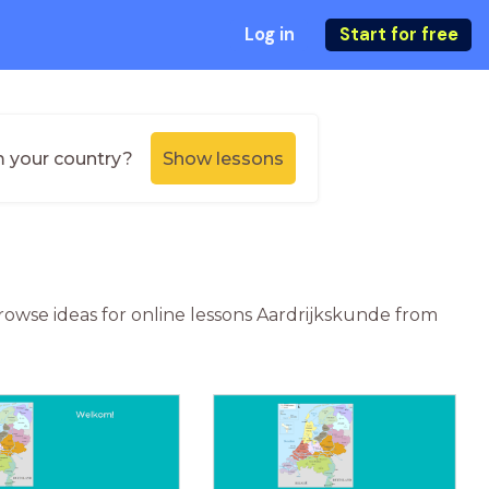
Log in
Start for free
m your country?
Show lessons
 Browse ideas for online lessons Aardrijkskunde from