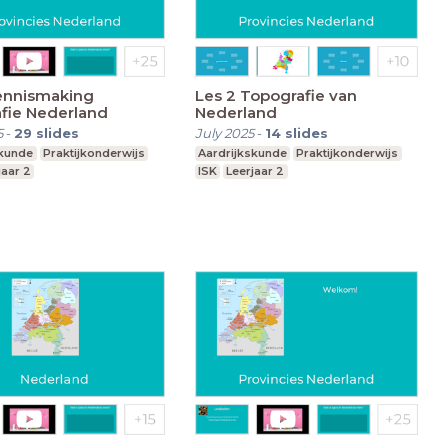
ennismaking
Les 2 Topografie van
fie Nederland
Nederland
5
-
29
slides
July 2025
-
14
slides
skunde
Praktijkonderwijs
Aardrijkskunde
Praktijkonderwijs
jaar 2
ISK
Leerjaar 2