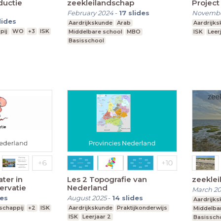
uctie
zeekleilandschap
Project
February 2024
-
17
slides
Novembe
lides
Aardrijkskunde
Arab
Aardrijk
pij
WO
+3
ISK
Middelbare school
MBO
ISK
Leer
Basisschool
ter in
Les 2 Topografie van
zeekle
ervatie
Nederland
March 2
des
August 2025
-
14
slides
Aardrijk
schappij
+2
ISK
Aardrijkskunde
Praktijkonderwijs
Middelba
ISK
Leerjaar 2
Basissch