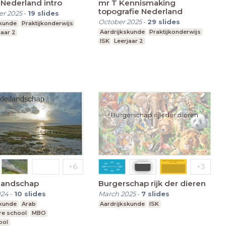
 Nederland intro
mr T Kennismaking
topografie Nederland
r 2025
-
19
slides
October 2025
-
29
slides
skunde
Praktijkonderwijs
Aardrijkskunde
Praktijkonderwijs
jaar 2
ISK
Leerjaar 2
ilandschap
Burgerschap rijk der dieren
024
-
10
slides
March 2025
-
7
slides
skunde
Arab
Aardrijkskunde
ISK
re school
MBO
ool