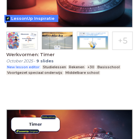
LessonUp Inspiratie
Werkvormen: Timer
October 2025
-
9
slides
New lesson editor
Studielessen
Rekenen
+30
Basisschool
Voortgezet speciaal onderwijs
Middelbare school