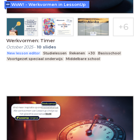
WoW! - Werkvormen in LessonUp
Werkvormen: Timer
October 2025
-
10
slides
New lesson editor
Studielessen
Rekenen
+30
Basisschool
Voortgezet speciaal onderwijs
Middelbare school