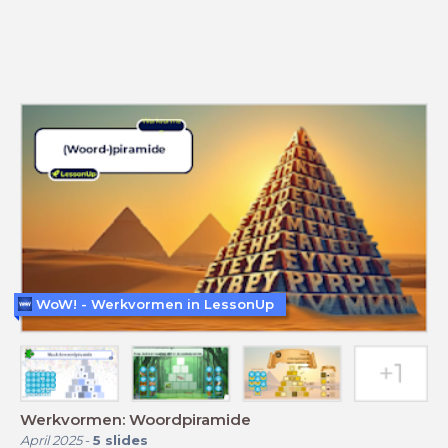
WoW! - Werkvormen in LessonUp
Werkvormen: Woordpiramide
April 2025
-
5
slides