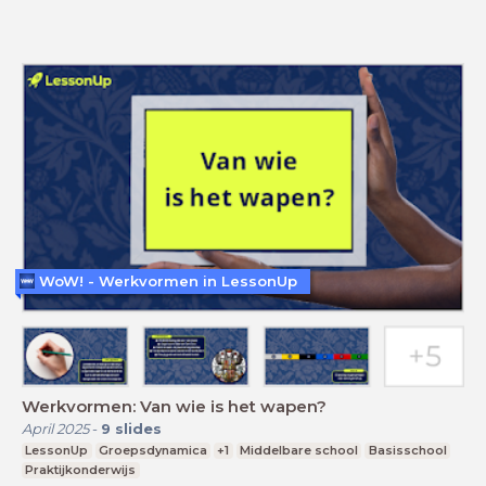
WoW! - Werkvormen in LessonUp
Werkvormen: Van wie is het wapen?
April 2025
-
9
slides
LessonUp
Groepsdynamica
+1
Middelbare school
Basisschool
Praktijkonderwijs