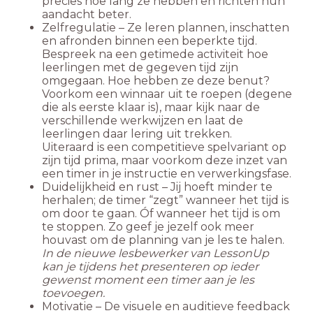
precies hoe lang ze hebben en richten hun
aandacht beter.
Zelfregulatie – Ze leren plannen, inschatten
en afronden binnen een beperkte tijd.
Bespreek na een getimede activiteit hoe
leerlingen met de gegeven tijd zijn
omgegaan. Hoe hebben ze deze benut?
Voorkom een winnaar uit te roepen (degene
die als eerste klaar is), maar kijk naar de
verschillende werkwijzen en laat de
leerlingen daar lering uit trekken.
Uiteraard is een competitieve spelvariant op
zijn tijd prima, maar voorkom deze inzet van
een timer in je instructie en verwerkingsfase.
Duidelijkheid en rust – Jij hoeft minder te
herhalen; de timer “zegt” wanneer het tijd is
om door te gaan. Óf wanneer het tijd is om
te stoppen. Zo geef je jezelf ook meer
houvast om de planning van je les te halen.
In de nieuwe lesbewerker van LessonUp
kan je tijdens het presenteren op ieder
gewenst moment een timer aan je les
toevoegen.
Motivatie – De visuele en auditieve feedback