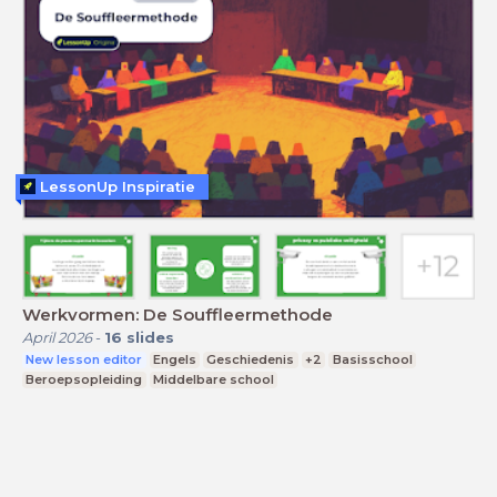
LessonUp Inspiratie
Werkvormen: De Souffleermethode
April 2026
-
16
slides
New lesson editor
Engels
Geschiedenis
+2
Basisschool
Beroepsopleiding
Middelbare school