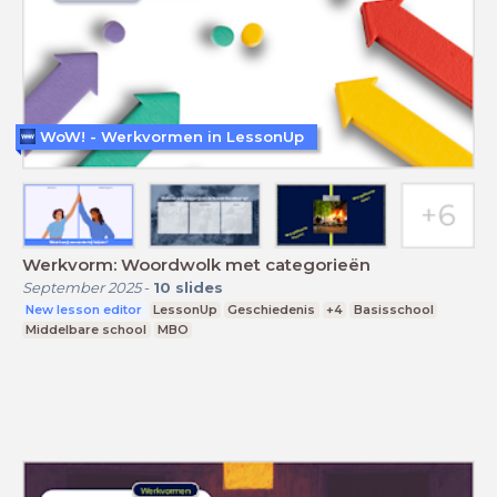
WoW! - Werkvormen in LessonUp
Werkvorm: Woordwolk met categorieën
September 2025
-
10
slides
New lesson editor
LessonUp
Geschiedenis
+4
Basisschool
Middelbare school
MBO