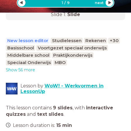
1
/
9
next
Slide
1
:
Slide
New lesson editor
Studielessen
Rekenen
+30
Basisschool
Voortgezet speciaal onderwijs
Middelbare school
Praktijkonderwijs
Speciaal Onderwijs
MBO
Show 56 more
Lesson by
WoW! - Werkvormen in
LessonUp
This lesson contains
9 slides
,
with
interactive
quizzes
and
text slides
.
Lesson duration is:
15
min