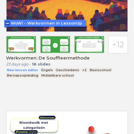
WoW! - Werkvormen in LessonUp
Werkvormen: De Souffleermethode
23 days ago
-
16
slides
New lesson editor
Engels
Geschiedenis
+2
Basisschool
Beroepsopleiding
Middelbare school