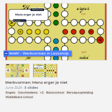
WoW! - Werkvormen in LessonUp
Werkvormen: Mens erger je niet
June 2025
-
3
slides
Engels
Geschiedenis
+2
Basisschool
Beroepsopleiding
Middelbare school