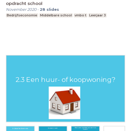
opdracht school
November 2020
-
28
slides
Bedrijfseconomie
Middelbare school
vmbo t
Leerjaar 3