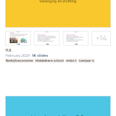
11.5
February 2023
-
18
slides
Bedrijfseconomie
Middelbare school
vmbo t
Leerjaar 4