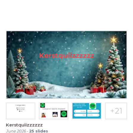
Kerstquiizzzzzz
June 2026
-
25
slides