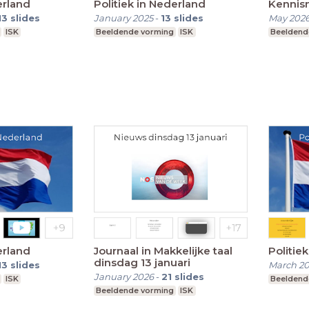
erland
Politiek in Nederland
Kennis
13
slides
January 2025
-
13
slides
May 202
ISK
Beeldende vorming
ISK
Beeldend
erland
Journaal in Makkelijke taal
Politie
dinsdag 13 januari
13
slides
March 2
January 2026
-
21
slides
ISK
Beeldend
Beeldende vorming
ISK