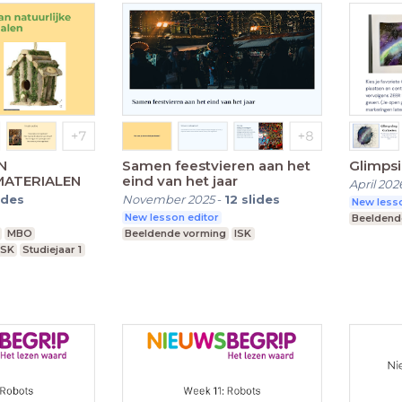
N
Samen feestvieren aan het
Glimpsi
MATERIALEN
eind van het jaar
April 202
ides
November 2025
-
12
slides
New lesso
New lesson editor
Beeldend
MBO
Beeldende vorming
ISK
ISK
Studiejaar 1