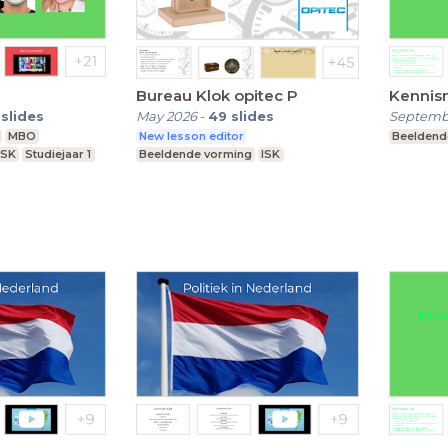
Bureau Klok opitec P
Kennis
slides
May 2026
-
49
slides
Septemb
MBO
New lesson editor
Beeldend
ISK
Studiejaar 1
Beeldende vorming
ISK