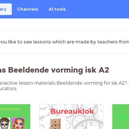
ary
Channels
AI tools
ou like to see lessons which are made by teachers fro
ns Beeldende vorming isk A2
teractive lesson materials Beeldende vorming for isk A2
cators.