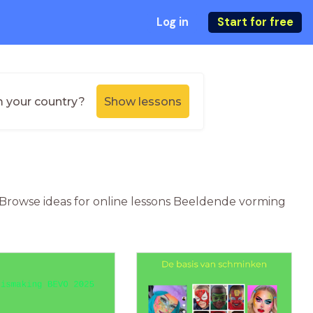
Log in
Start for free
m your country?
Show lessons
? Browse ideas for online lessons Beeldende vorming