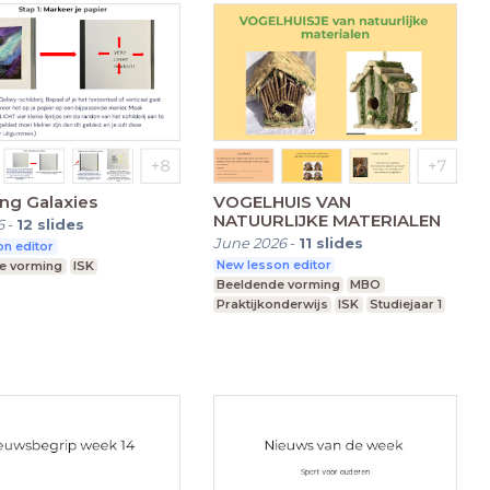
ng Galaxies
VOGELHUIS VAN
NATUURLIJKE MATERIALEN
6
-
12
slides
June 2026
-
11
slides
n editor
New lesson editor
e vorming
ISK
Beeldende vorming
MBO
Praktijkonderwijs
ISK
Studiejaar 1