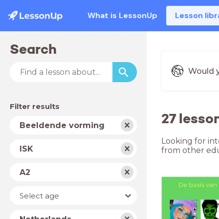
What is LessonUp
Lesson libr
Search
Would y
Filter results
27 lesso
Subject
Beeldende vorming
Looking for in
School
ISK
from other edu
type
Level
A2
Year
Select age
Country