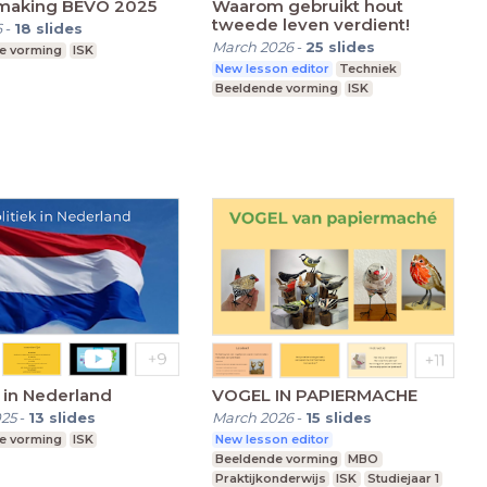
making BEVO 2025
Waarom gebruikt hout
tweede leven verdient!
6
-
18
slides
March 2026
-
25
slides
e vorming
ISK
New lesson editor
Techniek
Beeldende vorming
ISK
k in Nederland
VOGEL IN PAPIERMACHE
025
-
13
slides
March 2026
-
15
slides
e vorming
ISK
New lesson editor
Beeldende vorming
MBO
Praktijkonderwijs
ISK
Studiejaar 1