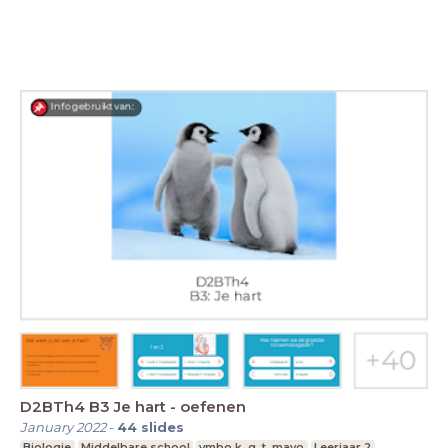
D2BTh4 B3 Je hart - oefenen
January 2022
-
44
slides
Biologie
Middelbare school
vmbo k, g, t, mavo
Leerjaar 2