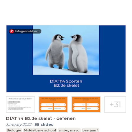
D1ATh4 B2 Je skelet - oefenen
January 2022
-
35
slides
Biologie
Middelbare school
vmbo, mavo
Leerjaar 1