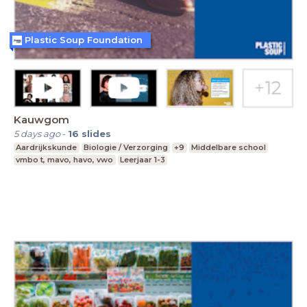
Plastic Soup Foundation
Kauwgom
5 days ago
-
16
slides
Aardrijkskunde
Biologie / Verzorging
+9
Middelbare school
vmbo t, mavo, havo, vwo
Leerjaar 1-3