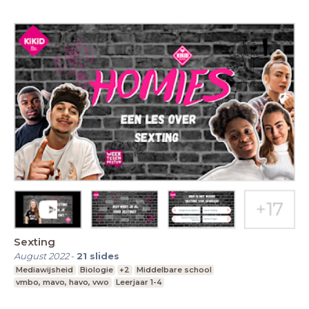
Sexting
August 2022
-
21
slides
Mediawijsheid
Biologie
+2
Middelbare school
vmbo, mavo, havo, vwo
Leerjaar 1-4