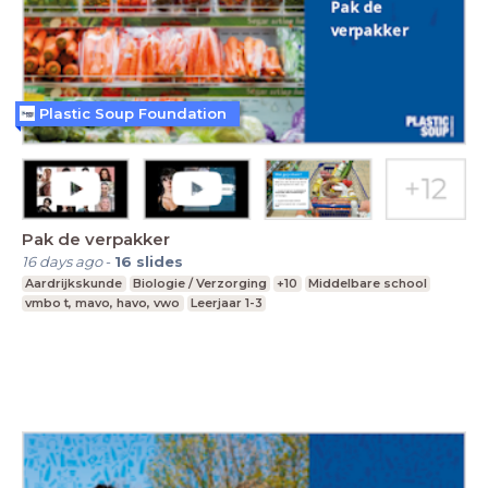
Plastic Soup Foundation
Pak de verpakker
16 days ago
-
16
slides
Aardrijkskunde
Biologie / Verzorging
+10
Middelbare school
vmbo t, mavo, havo, vwo
Leerjaar 1-3