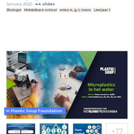
January 2022
-
44
slides
Biologie
Middelbare school
vmbo k, g, t, mavo
Leerjaar 1
Plastic Soup Foundation