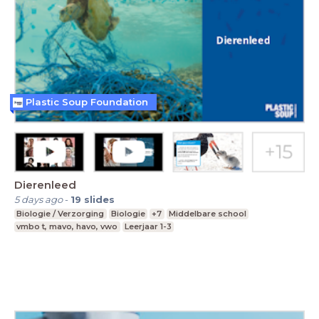
Plastic Soup Foundation
Dierenleed
5 days ago
-
19
slides
Biologie / Verzorging
Biologie
+7
Middelbare school
vmbo t, mavo, havo, vwo
Leerjaar 1-3