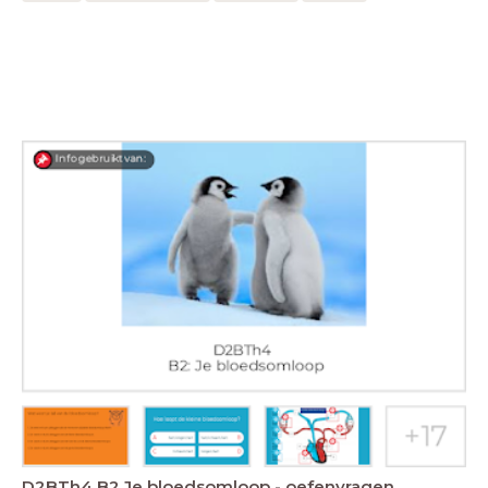
D2BTh4 B2 Je bloedsomloop - oefenvragen