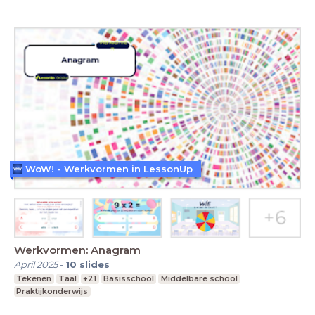
WoW! - Werkvormen in LessonUp
Werkvormen: Anagram
April 2025
-
10
slides
Tekenen
Taal
+21
Basisschool
Middelbare school
Praktijkonderwijs