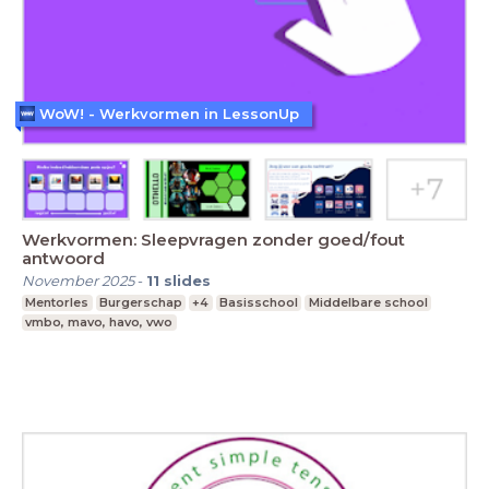
WoW! - Werkvormen in LessonUp
Werkvormen: Sleepvragen zonder goed/fout
antwoord
November 2025
-
11
slides
Mentorles
Burgerschap
+4
Basisschool
Middelbare school
vmbo, mavo, havo, vwo