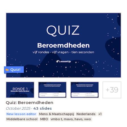
Quiz!
Quiz: Beroemdheden
October 2025
-
43
slides
New lesson editor
Mens & Maatschappij
Nederlands
+1
Middelbare school
MBO
vmbo t, mavo, havo, vwo