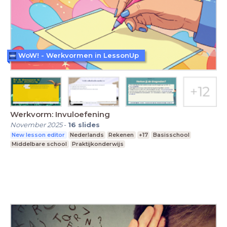
WoW! - Werkvormen in LessonUp
Werkvorm: Invuloefening
November 2025
-
16
slides
New lesson editor
Nederlands
Rekenen
+17
Basisschool
Middelbare school
Praktijkonderwijs