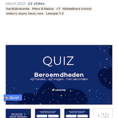
March 2023
-
22
slides
Aardrijkskunde
Mens & Natuur
+7
Middelbare school
vmbo t, mavo, havo, vwo
Leerjaar 1-3
Quiz!