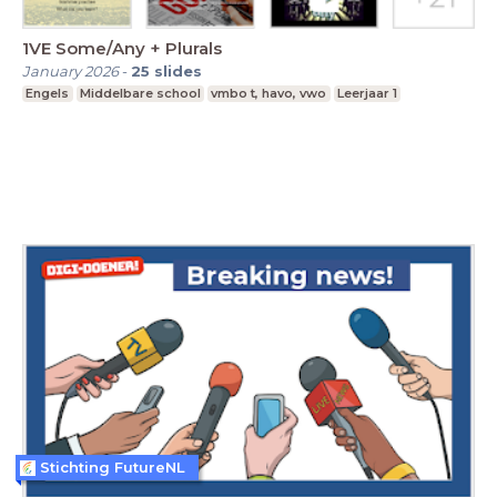
1VE Some/Any + Plurals
January 2026
-
25
slides
Engels
Middelbare school
vmbo t, havo, vwo
Leerjaar 1
Stichting FutureNL