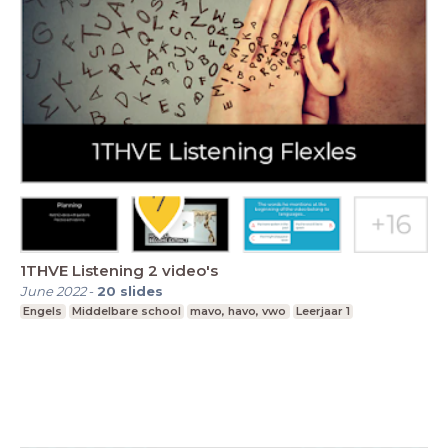
1THVE Listening 2 video's
June 2022
-
20
slides
Engels
Middelbare school
mavo, havo, vwo
Leerjaar 1