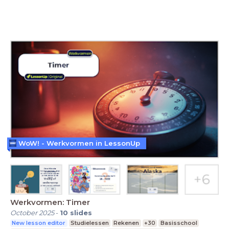
WoW! - Werkvormen in LessonUp
Werkvormen: Timer
October 2025
-
10
slides
New lesson editor
Studielessen
Rekenen
+30
Basisschool