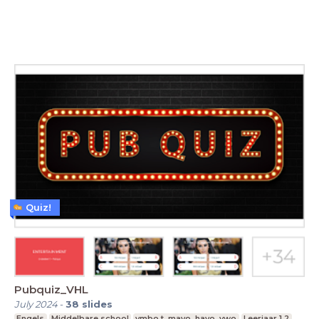
Quiz!
Pubquiz_VHL
July 2024
-
38
slides
Engels
Middelbare school
vmbo t, mavo, havo, vwo
Leerjaar 1,2