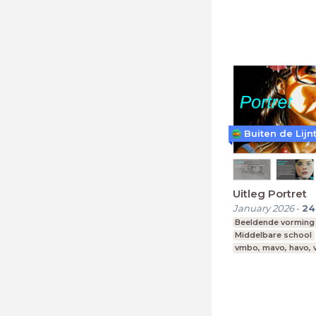
Buiten de Lijn
Uitleg Portret
January 2026
-
24
Beeldende vorming
Middelbare school
vmbo, mavo, havo,