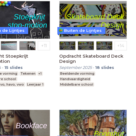
 de Lijntjes
Buiten de Lijntjes
t Stoepkrijt
Opdracht Skateboard Deck
tion
Design
4
-
15
slides
September 2025
-
18
slides
e vorming
Tekenen
+1
Beeldende vorming
re school
Handvaardigheid
vo, havo, vwo
Leerjaar 1
Middelbare school
vmbo, mavo, havo, vwo
Leerjaar 2