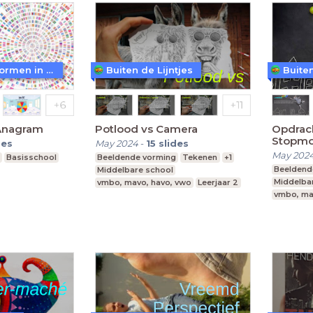
WoW! - Werkvormen in LessonUp
Buiten de Lijntjes
Buiten
Anagram
Potlood vs Camera
Opdrach
Stopmo
des
May 2024
-
15
slides
May 202
Basisschool
Beeldende vorming
Tekenen
+1
Beeldend
Middelbare school
Middelba
vmbo, mavo, havo, vwo
Leerjaar 2
vmbo, ma