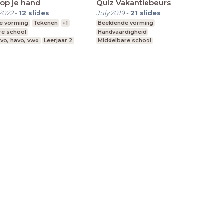
 op je hand
Quiz Vakantiebeurs
2022
-
12
slides
July 2019
-
21
slides
e vorming
Tekenen
+1
Beeldende vorming
re school
Handvaardigheid
vo, havo, vwo
Leerjaar 2
Middelbare school
vmbo, mavo, havo, vwo
Leerjaar 2