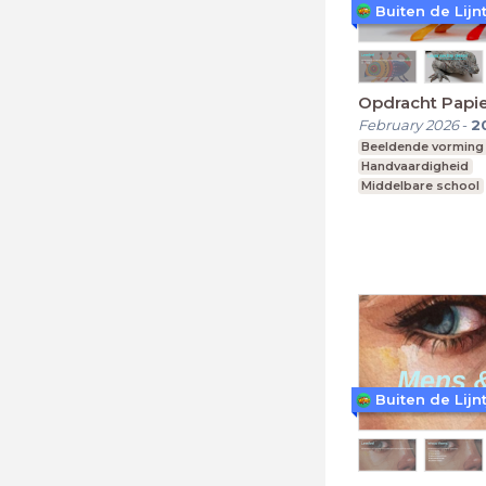
Buiten de Lijn
Opdracht Papi
February 2026
-
2
Beeldende vorming
Handvaardigheid
Middelbare school
vmbo, mavo, havo,
Buiten de Lijn