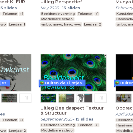
spect KLEUR
Uitleg Perspectief
Munya i
15
slides
May 2026
-
13
slides
February
Tekenen
+1
Beeldende vorming
Tekenen
+1
Kunstzinn
Middelbare school
Basissch
 vwo
Leerjaar 1
vmbo, mavo, havo, vwo
Leerjaar 2
vmbo, ma
tjes
Buiten de Lijntjes
Buiten
Uitleg Beeldaspect Textuur
Opdrac
& Structuur
des
April 202
September 2025
-
15
slides
Tekenen
+1
Beeldend
Beeldende vorming
Tekenen
+1
Handvaar
Middelbare school
 vwo
Leerjaar 2
Middelba