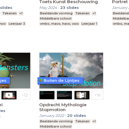
Toets Kunst Beschouwing
Portret
slides
May 2024
-
23
slides
January 
Tekenen
+1
Beeldende vorming
Tekenen
+1
Beeldend
Middelbare school
Middelba
 vwo
Leerjaar 3
vmbo, mavo, havo, vwo
Leerjaar 1
vmbo, ma
tjes
Buiten de Lijntjes
ei
Opdracht Mythologie
Stopmotion
des
January 2022
-
20
slides
Beeldende vorming
Tekenen
+1
Middelbare school