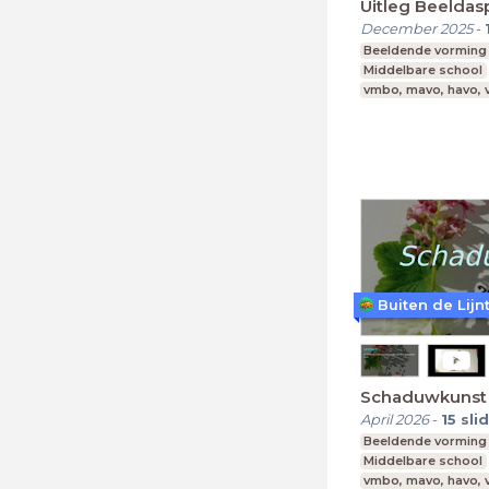
Uitleg Beelda
December 2025
-
Beeldende vorming
Middelbare school
vmbo, mavo, havo,
Buiten de Lijn
Schaduwkunst
April 2026
-
15
sli
Beeldende vorming
Middelbare school
vmbo, mavo, havo,