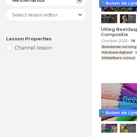
Netherlands
Buiten de Lijn
Lesson
Select lesson editor
editor
Uitleg Beeldas
Compositie
Lesson Properties
October 2025
-
18
Beeldende vorming
Channel lesson
Handvaardigheid
+
Middelbare school
vmbo, mavo, havo,
Buiten de Lijn