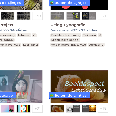
 de Lijntjes
Buiten de Lijntjes
Project
Uitleg Typografie
2022
-
34
slides
September 2025
-
25
slides
e vorming
Tekenen
+1
Beeldende vorming
Tekenen
+1
re school
Middelbare school
vo, havo, vwo
Leerjaar 2
vmbo, mavo, havo, vwo
Leerjaar 2
ducatie
Buiten de Lijntjes