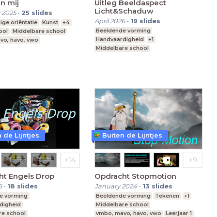
n mij
Uitleg Beeldaspect
Licht&Schaduw
 2025
-
25
slides
April 2026
-
19
slides
ige oriëntatie
Kunst
+4
Beeldende vorming
ool
Middelbare school
Handvaardigheid
+1
vo, havo, vwo
Middelbare school
vmbo, mavo, havo, vwo
Leerjaar 1
 de Lijntjes
Buiten de Lijntjes
ht Engels Drop
Opdracht Stopmotion
6
-
18
slides
January 2024
-
13
slides
e vorming
Beeldende vorming
Tekenen
+1
digheid
Middelbare school
re school
vmbo, mavo, havo, vwo
Leerjaar 1