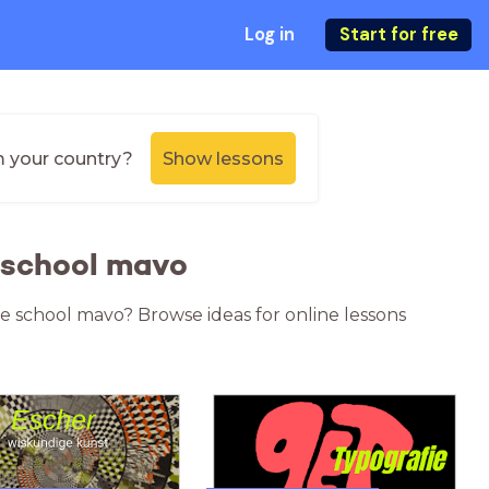
Log in
Start for free
m your country?
Show lessons
 school mavo
re school mavo? Browse ideas for online lessons