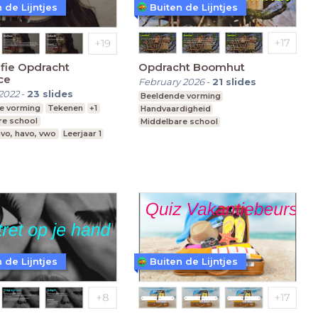
 de Lijntjes
Buiten de Lijntjes
fie Opdracht
Opdracht Boomhut
ce
February 2026
-
21
slides
2022
-
23
slides
Beeldende vorming
e vorming
Tekenen
+1
Handvaardigheid
re school
Middelbare school
vo, havo, vwo
Leerjaar 1
vmbo, mavo, havo, vwo
Leerjaar 2
 de Lijntjes
Buiten de Lijntjes