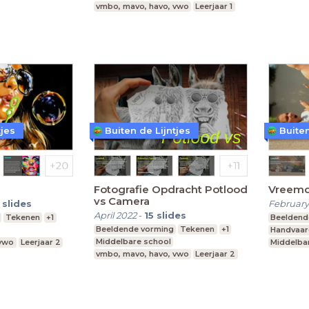
vmbo, mavo, havo, vwo
Leerjaar 1
vmbo, ma
tjes
Buiten de Lijntjes
Buiten
Fotografie Opdracht Potlood
Vreemd
vs Camera
slides
February
April 2022
-
15
slides
Tekenen
+1
Beeldend
Beeldende vorming
Tekenen
+1
Handvaar
Middelbare school
 vwo
Leerjaar 2
Middelba
vmbo, mavo, havo, vwo
Leerjaar 2
vmbo, ma