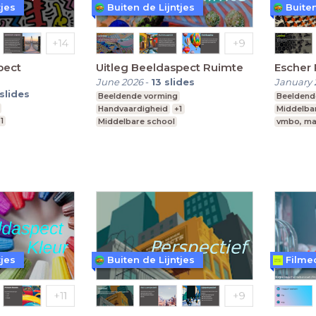
tjes
Buiten de Lijntjes
Buiten
pect
Uitleg Beeldaspect Ruimte
Escher 
June 2026
-
13
slides
January 
slides
Beeldende vorming
Beeldend
Handvaardigheid
+1
Middelba
1
Middelbare school
vmbo, ma
vmbo, mavo, havo, vwo
Leerjaar 1
 vwo
Leerjaar 1
tjes
Buiten de Lijntjes
Filme