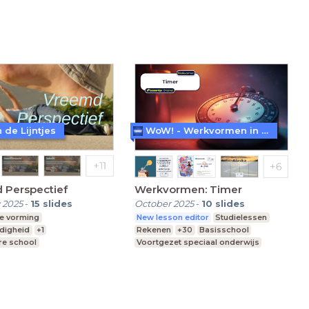
vo, havo, vwo
Leerjaar 1
 de Lijntjes
WoW! - Werkvormen in LessonUp
 Perspectief
Werkvormen: Timer
 2025
-
15
slides
October 2025
-
10
slides
e vorming
New lesson editor
Studielessen
digheid
+1
Rekenen
+30
Basisschool
re school
Voortgezet speciaal onderwijs
vo, havo, vwo
Leerjaar 2
Middelbare school