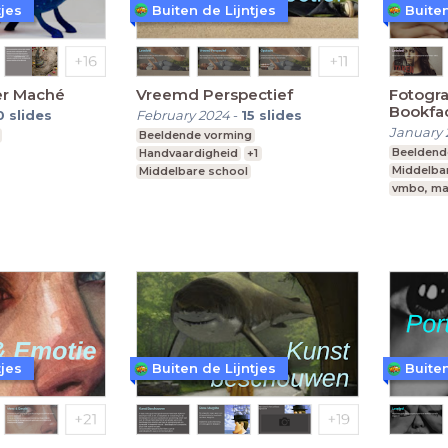
tjes
Buiten de Lijntjes
Buiten
er Maché
Vreemd Perspectief
Fotogra
Bookfa
0
slides
February 2024
-
15
slides
January 
Beeldende vorming
Beeldend
Handvaardigheid
+1
Middelba
Middelbare school
vmbo, ma
 vwo
Leerjaar 1
vmbo, mavo, havo, vwo
Leerjaar 2
tjes
Buiten de Lijntjes
Buiten