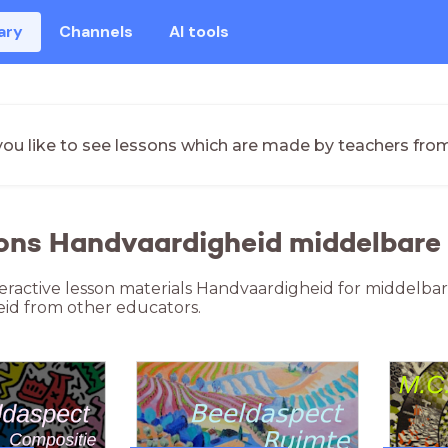
ary
Channels
AI tools
ou like to see lessons which are made by teachers fro
sons Handvaardigheid middelbare
teractive lesson materials Handvaardigheid for middelba
id from other educators.