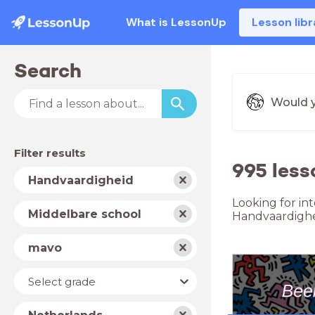
What is LessonUp
Lesson libr
Search
Would y
Filter results
995 les
Subject
Handvaardigheid
Looking for in
School
Middelbare school
Handvaardighe
type
Level
mavo
Year
Select grade
Country