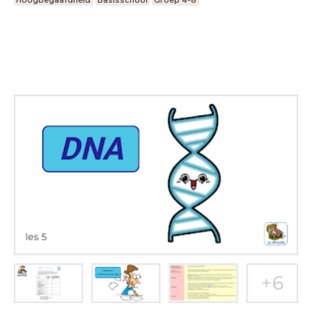
Hoogbegaafdheid
Basisschool
Groep 4-8