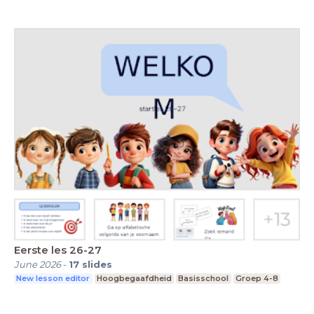
Eerste les 26-27
June 2026
-
17
slides
New lesson editor
Hoogbegaafdheid
Basisschool
Groep 4-8