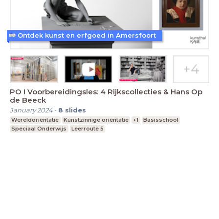
Ontdek kunst en erfgoed in Amersfoort
PO I Voorbereidingsles: 4 Rijkscollecties & Hans Op
de Beeck
January 2024
-
8
slides
Wereldoriëntatie
Kunstzinnige oriëntatie
+1
Basisschool
Speciaal Onderwijs
Leerroute 5