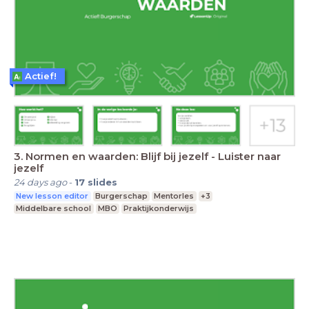
Actief!
3. Normen en waarden: Blijf bij jezelf - Luister naar
jezelf
24 days ago
-
17
slides
New lesson editor
Burgerschap
Mentorles
+3
Middelbare school
MBO
Praktijkonderwijs