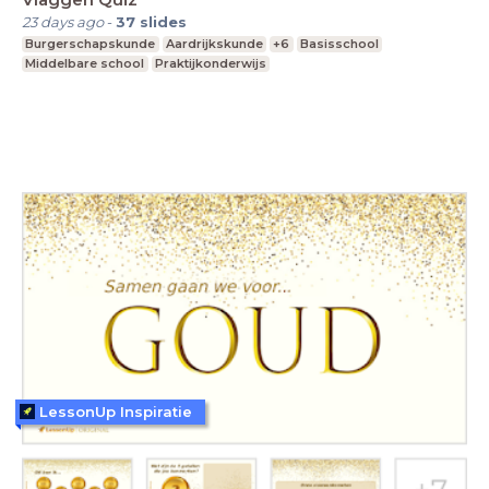
23 days ago
-
37
slides
Burgerschapskunde
Aardrijkskunde
+6
Basisschool
Middelbare school
Praktijkonderwijs
LessonUp Inspiratie