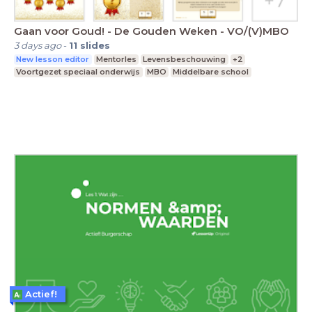
Gaan voor Goud! - De Gouden Weken - VO/(V)MBO
3 days ago
-
11
slides
New lesson editor
Mentorles
Levensbeschouwing
+2
Voortgezet speciaal onderwijs
MBO
Middelbare school
Actief!