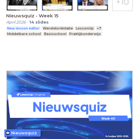
Nieuwsquiz - Week 15
April 2026
-
14
slides
New lesson editor
Wereldoriëntatie
LessonUp
+7
Middelbare school
Basisschool
Praktijkonderwijs
Nieuwsquiz