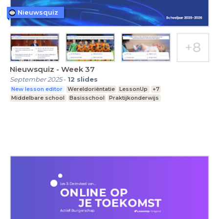
Nieuwsquiz
Nieuwsquiz - Week 37
September 2025
-
12
slides
New lesson editor
Wereldoriëntatie
LessonUp
+7
Middelbare school
Basisschool
Praktijkonderwijs