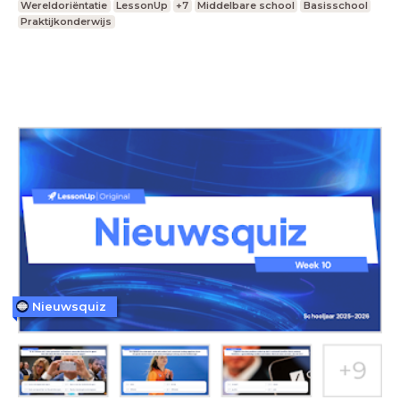
Wereldoriëntatie
LessonUp
+7
Middelbare school
Basisschool
Praktijkonderwijs
Nieuwsquiz