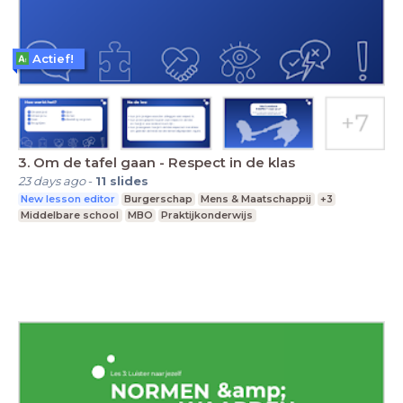
Actief!
3. Om de tafel gaan - Respect in de klas
23 days ago
-
11
slides
New lesson editor
Burgerschap
Mens & Maatschappij
+3
Middelbare school
MBO
Praktijkonderwijs