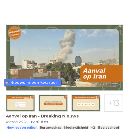
Nieuws in een kwartier
Aanval op Iran - Breaking Nieuws
March 2026
-
17
slides
New lesson editor
Burgerschap
Mediawijsheid
+2
Basisschool