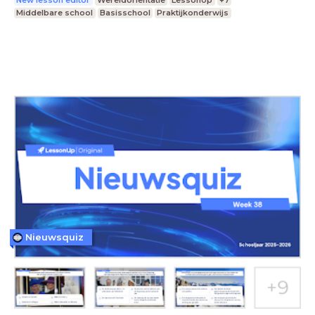
New lesson editor
Wereldoriëntatie
LessonUp
+7
Middelbare school
Basisschool
Praktijkonderwijs
Nieuwsquiz