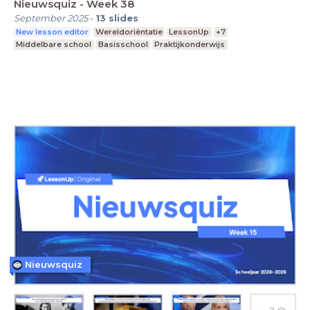
Nieuwsquiz - Week 38
September 2025
-
13
slides
New lesson editor
Wereldoriëntatie
LessonUp
+7
Middelbare school
Basisschool
Praktijkonderwijs
Nieuwsquiz