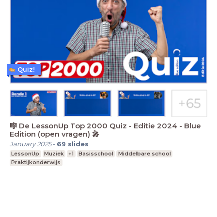
Quiz!
🎼 De LessonUp Top 2000 Quiz - Editie 2024 - Blue
Edition (open vragen) 🎤
January 2025
-
69
slides
LessonUp
Muziek
+1
Basisschool
Middelbare school
Praktijkonderwijs