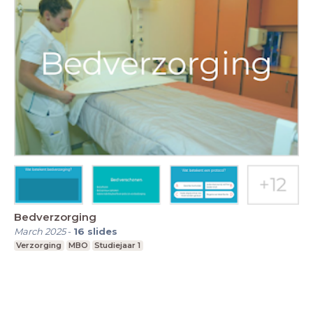
Bedverzorging
March 2025
-
16
slides
Verzorging
MBO
Studiejaar 1