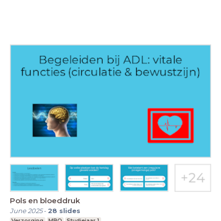
Pols en bloeddruk
June 2025
-
28
slides
Verzorging
MBO
Studiejaar 1