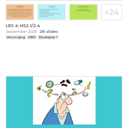
LES 4: HS2.1/2.4
September 2025
-
28
slides
Verzorging
MBO
Studiejaar 1