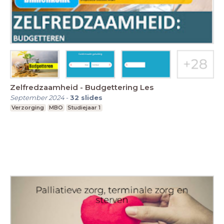
Zelfredzaamheid - Budgettering Les
September 2024
-
32
slides
Verzorging
MBO
Studiejaar 1