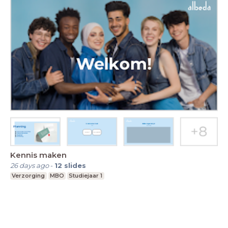
Kennis maken
26 days ago
-
12
slides
Verzorging
MBO
Studiejaar 1