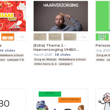
z
(Extra) Thema 2 -
Persoon
Haarverzorging VMBO
36
slides
July 2025
Leerjaar 1
March 2026
-
38
slides
ddelbare school
Zorg en W
Zorg en Welzijn
Middelbare school
 vwo
Leerjaar 1-6
vmbo
Le
vmbo lwoo, b, k
Leerjaar 1