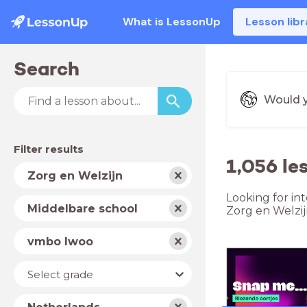
What is LessonUp
Lesson libr
Search
Would y
Filter results
1,056 le
Subject
Zorg en Welzijn
Looking for in
School
Middelbare school
Zorg en Welzij
type
Level
vmbo lwoo
Year
Select grade
Country