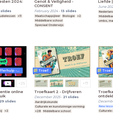
sten 2024:
Genot & Veiligheid -
Liefde 
CONSENT
June 202
slides
February 2024
-
13
slides
Nederlan
udielessen
+11
Maatschappijleer
Biologie
+2
Middelba
Middelbare school
vmbo, ma
Speciaal Onderwijs
Voortgezet speciaal onderwijs
Fonds Slachtofferhulp - WTFFF!?
Troef
Troef
entie online
Troefkaart 2 - Drijfveren
Troefka
uik
ontdek
December 2025
-
21
slides
29
slides
Decembe
Aardrijkskunde
New lesso
Culturele en kunstzinnige vorming
ij
+2
Culturele
+28
Middelbare school