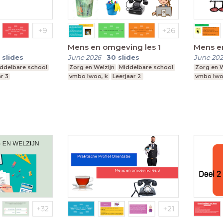
Mens en omgeving les 1
Mens en
slides
June 2026
-
30
slides
June 20
ddelbare school
Zorg en Welzijn
Middelbare school
Zorg en W
r 3
vmbo lwoo, k
Leerjaar 2
vmbo lw