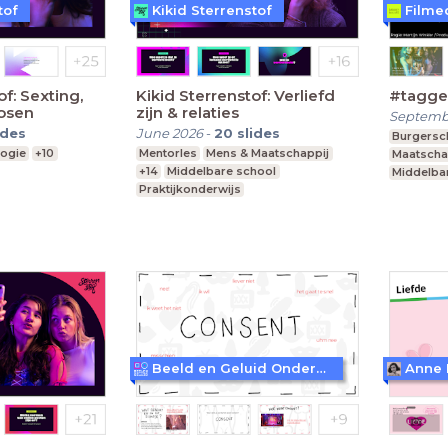
tof
Kikid Sterrenstof
Filme
of: Sexting,
Kikid Sterrenstof: Verliefd
#tagg
osen
zijn & relaties
Septemb
ides
June 2026
-
20
slides
Burgers
logie
+10
Mentorles
Mens & Maatschappij
Maatscha
+14
Middelbare school
Middelba
Praktijkonderwijs
vmbo, ma
Speciaal Onderwijs
Beeld en Geluid Onderwijs
Anne 