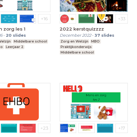
 zorg les 1
2022 kerstquizzzz
26
-
20
slides
December 2022
-
37
slides
elzijn
Middelbare school
Zorg en Welzijn
MBO
oo
Leerjaar 2
Praktijkonderwijs
Middelbare school
Voortgezet speciaal onderwijs