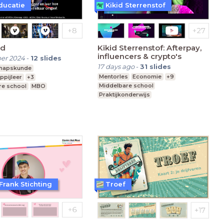
ducatie
Kikid Sterrenstof
ed
Kikid Sterrenstof: Afterpay,
influencers & crypto's
er 2024
-
12
slides
17 days ago
-
31
slides
chapskunde
Mentorles
Economie
+9
ppijleer
+3
Middelbare school
re school
MBO
Praktijkonderwijs
vo, havo, vwo
Speciaal Onderwijs
Frank Stichting
Troef