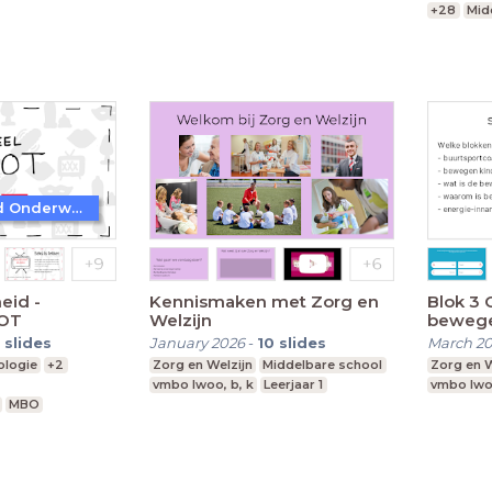
+28
Mid
Praktijkonderwijs
 vwo
Leerjaar 2-6
Praktijko
Speciaal Onderwijs
Speciaal
Beeld & Geluid Onderwijs
eid -
Kennismaken met Zorg en
Blok 3
NOT
Welzijn
beweg
slides
January 2026
-
10
slides
March 20
ologie
+2
Zorg en Welzijn
Middelbare school
Zorg en W
vmbo lwoo, b, k
Leerjaar 1
vmbo lwoo
MBO