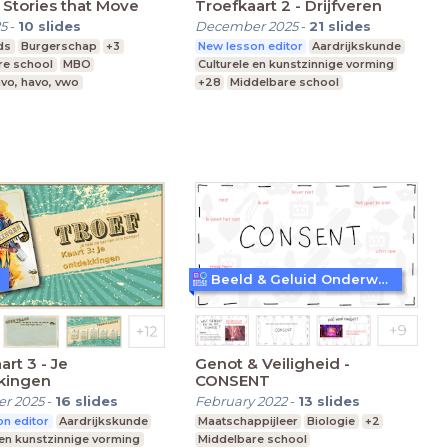
| Stories that Move
Troefkaart 2 - Drijfveren
5
-
10
slides
December 2025
-
21
slides
ds
Burgerschap
+3
New lesson editor
Aardrijkskunde
re school
MBO
Culturele en kunstzinnige vorming
vo, havo, vwo
+28
Middelbare school
Praktijkonderwijs
Speciaal Onderwijs
Beeld & Geluid Onderwijs
art 3 - Je
Genot & Veiligheid -
kingen
CONSENT
r 2025
-
16
slides
February 2022
-
13
slides
n editor
Aardrijkskunde
Maatschappijleer
Biologie
+2
 en kunstzinnige vorming
Middelbare school