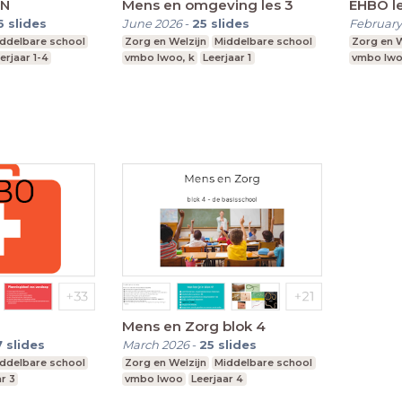
EN
Mens en omgeving les 3
EHBO le
6
slides
June 2026
-
25
slides
February
ddelbare school
Zorg en Welzijn
Middelbare school
Zorg en W
erjaar 1-4
vmbo lwoo, k
Leerjaar 1
vmbo lw
Mens en Zorg blok 4
7
slides
March 2026
-
25
slides
ddelbare school
Zorg en Welzijn
Middelbare school
r 3
vmbo lwoo
Leerjaar 4