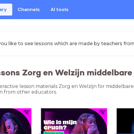
ary
Channels
AI tools
ou like to see lessons which are made by teachers fro
ssons Zorg en Welzijn middelbar
teractive lesson materials Zorg en Welzijn for middelbar
n from other educators.