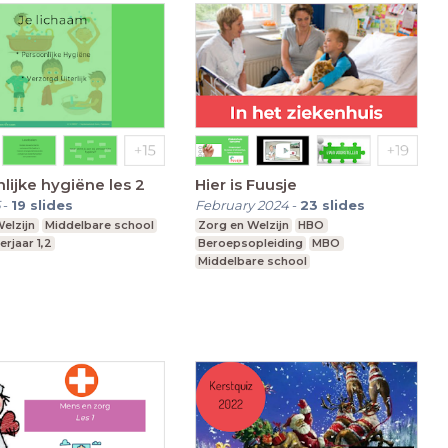
lijke hygiëne les 2
Hier is Fuusje
-
19
slides
February 2024
-
23
slides
elzijn
Middelbare school
Zorg en Welzijn
HBO
erjaar 1,2
Beroepsopleiding
MBO
Middelbare school