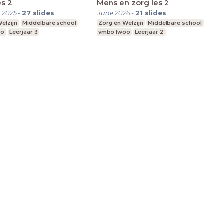
s 2
Mens en zorg les 2
 2025
-
27
slides
June 2026
-
21
slides
elzijn
Middelbare school
Zorg en Welzijn
Middelbare school
oo
Leerjaar 3
vmbo lwoo
Leerjaar 2