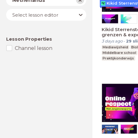
Netherlands
Kikid Sterrens
Lesson
Select lesson editor
editor
Kikid Sterrenst
grenzen & exp
Lesson Properties
3 days ago
-
29
sl
Mediawijsheid
Bio
Channel lesson
Middelbare school
Praktijkonderwijs
Speciaal Onderwijs