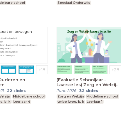
delbare school
Speciaal Onderwijs
nderwijs
Voortgezet speciaal onderwijs
 Onderwijs
 Ouderen en
(Evaluatie Schooljaar -
en
Laatste les) Zorg en Welzijn
kennis in actie - VMBO
21
-
22
slides
June 2026
-
32
slides
Leerjaar 1 en ISK
elzijn
Middelbare school
Zorg en Welzijn
Middelbare school
, b, k
Leerjaar 4
vmbo lwoo, b, k
Leerjaar 1