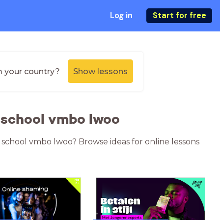
Log in
Start for free
m your country?
Show lessons
e school vmbo lwoo
e school vmbo lwoo? Browse ideas for online lessons