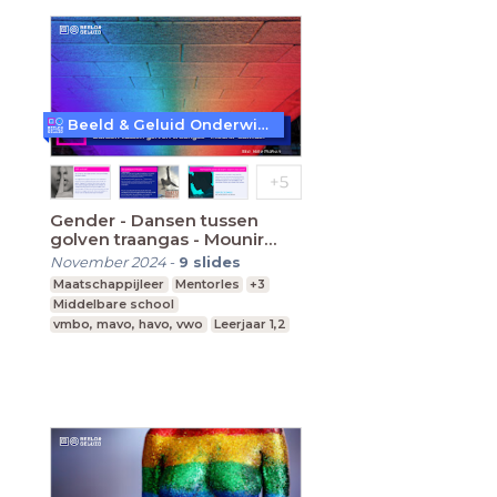
Beeld & Geluid Onderwijs
Gender - Dansen tussen
golven traangas - Mounir
Samuel
November 2024
-
9
slides
Maatschappijleer
Mentorles
+3
Middelbare school
vmbo, mavo, havo, vwo
Leerjaar 1,2