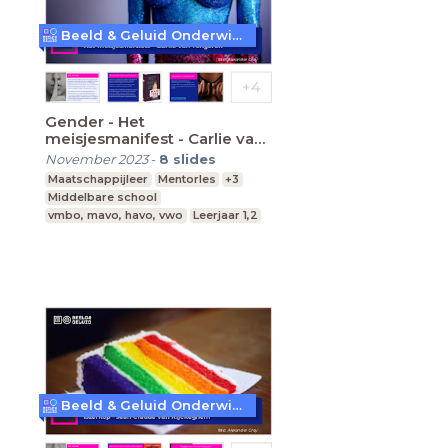
Beeld & Geluid Onderwijs
Gender - Het
meisjesmanifest - Carlie van
Tongeren
November 2023
-
8
slides
Maatschappijleer
Mentorles
+3
Middelbare school
vmbo, mavo, havo, vwo
Leerjaar 1,2
Beeld & Geluid Onderwijs