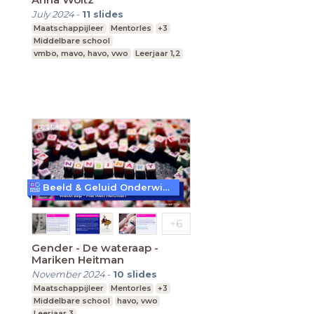
July 2024
-
11
slides
Maatschappijleer
Mentorles
+3
Middelbare school
vmbo, mavo, havo, vwo
Leerjaar 1,2
Beeld & Geluid Onderwijs
Gender - De wateraap -
Mariken Heitman
November 2024
-
10
slides
Maatschappijleer
Mentorles
+3
Middelbare school
havo, vwo
Leerjaar 3