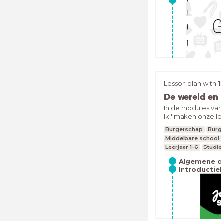
vind je lekker en
wat kun je nog m
fragmenten zijn ve
Deze kun je ook z
zijn gemaakt door
der Linden en Mic
van de Hogeschoo
Arnhem/Nijmegen
Lesson plan with
De wereld en
In de modules va
Ik!' maken onze l
verschillende cult
Burgerschap
Burg
uit heden en ver
Middelbare school
diepgaand inzicht 
Leerjaar 1-6
Studie
mensen en groepe
om leerlingen ken
Algemene 
Introductie
mee omtrent deze 
er tijdens de mo
interculturele com
de module staat 
niet altijd centra
een wereldwijd p