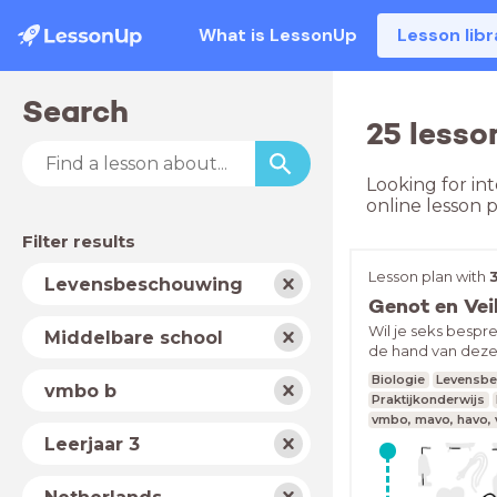
What is LessonUp
Lesson libr
Search
25 lesso
Looking for in
online lesson
Filter results
Subject
Lesson plan with
Levensbeschouwing
School
Wil je seks bespr
Middelbare school
type
de hand van deze 
fragmenten over
Level
Biologie
Levensb
vmbo b
genot, seksuele g
Praktijkonderwijs
Pleasure kun je 
vmbo, mavo, havo,
niet over bloemet
Year
Leerjaar 3
vind je lekker en
wat kun je nog m
Country
fragmenten zijn ve