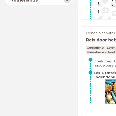
Netherlands
Deze kun je ook z
zijn gemaakt door
der Linden en Mic
van de Hogeschoo
Arnhem/Nijmegen
Lesson plan with
Reis door he
Godsdienst
Leven
Middelbare school
Doelgroep: L
middelbare 
Tijdsduur: 6 
Les 1. Ontd
Inclusief toet
Jodendom: 