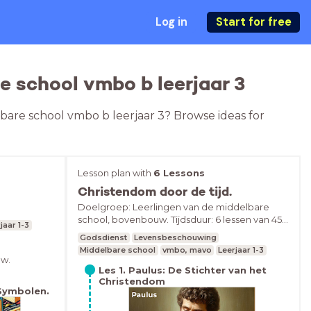
Log in
Start for free
 school vmbo b leerjaar 3
bare school vmbo b leerjaar 3? Browse ideas for
Lesson plan with
6 Lessons
Christendom door de tijd.
Doelgroep: Leerlingen van de middelbare
school, bovenbouw. Tijdsduur: 6 lessen van 45
jaar 1-3
minuten.Inclusief toets.
Godsdienst
Levensbeschouwing
Middelbare school
vmbo, mavo
Leerjaar 1-3
uw.
Les 1. Paulus: De Stichter van het
ten.
Christendom
Symbolen.