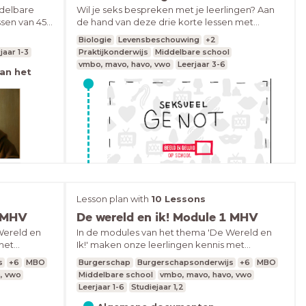
het calvinisme.De impact van de
ddelbare
Wil je seks bespreken met je leerlingen? Aan
aflatenhandel op de Reformatie en de
ssen van 45
de hand van deze drie korte lessen met
reactie van de kerk.
fragmenten over de onderwerpen seksueel
Biologie
Levensbeschouwing
+2
genot, seksuele gelijkheid en Toys &amp;
jaar 1-3
Praktijkonderwijs
Middelbare school
Pleasure kun je leuke gesprekken voeren. Dus
vmbo, mavo, havo, vwo
Leerjaar 3-6
niet over bloemetjes en bijtjes, maar over wat
van het
vind je lekker en wat niet, wat mag je doen en
wat kun je nog meer doen.Alle gebruikte
fragmenten zijn verzameld in deze kijklijst.
Deze kun je ook zo los gebruiken. De lessen
zijn gemaakt door Brechtje Oliedam, Bert van
der Linden en Michael Addink, drie studenten
van de Hogeschool Artez in
Arnhem/Nijmegen.
het
Lesson plan with
10 Lessons
iomf
1 MHV
De wereld en ik! Module 1 MHV
Wereld en
In de modules van het thema 'De Wereld en
 met
Ik!' maken onze leerlingen kennis met
ten, zowel
verschillende culturen en identiteiten, zowel
s
+6
MBO
Burgerschap
Burgerschapsonderwijs
+6
MBO
amma biedt
uit heden en verleden. Ons programma biedt
, vwo
Middelbare school
vmbo, mavo, havo, vwo
 tussen
diepgaand inzicht in de verschillen tussen
Leerjaar 1-6
Studiejaar 1,2
ft als doel
mensen en groepen mensen en heeft als doel