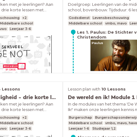
n we bij te dragen aan meer
eken met je leerlingen? Aan
Doelgroep: Leerlingen van de mi
rip van en respect voor de
drie korte lessen met
school, bovenbouw. Tijdsduur: 6 le
 de onderwerpen seksueel
minuten.Inclusief toets.
eschouwing
+2
Godsdienst
Levensbeschouwing
elijkheid en Toys &amp;
Middelbare school
Middelbare school
vmbo, mavo
Leer
leuke gesprekken voeren. Dus
 vwo
Leerjaar 3-6
jes en bijtjes, maar over wat
Les 1. Paulus: De Stichter 
Christendom
 wat niet, wat mag je doen en
eer doen.Alle gebruikte
rzameld in deze kijklijst.
o los gebruiken. De lessen
 Brechtje Oliedam, Bert van
hael Addink, drie studenten
l Artez in
.
Les 2. Het Christendom in 
3 Lessons
Lesson plan with
10 Lessons
Romeinse rijk: Strijd en Tr
Genot en Veiligheid - drie korte lessen
De wereld en ik! Module 
eken met je leerlingen? Aan
In de modules van het thema 'De 
drie korte lessen met
Ik!' maken onze leerlingen kennis
 de onderwerpen seksueel
verschillende culturen en identitei
eschouwing
+2
Burgerschap
Burgerschapsonderwij
elijkheid en Toys &amp;
uit heden en verleden. Ons progr
Middelbare school
Middelbare school
vmbo, mavo, havo
leuke gesprekken voeren. Dus
diepgaand inzicht in de verschillen
 vwo
Leerjaar 3-6
Leerjaar 1-6
Studiejaar 1,2
jes en bijtjes, maar over wat
mensen en groepen mensen en hee