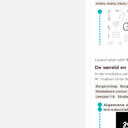
Hogeschool Artez
vmbo, mavo, havo,
maakten in opdra
school een aantal
thema Genot &amp
interactieve ond
gang te brengen 
onderwerpen toe t
klas.Alle gebruik
in deze kijklijst. 
gebruiken.
Lesson plan with
De wereld en
In de modules va
Ik!' maken onze l
verschillende cult
Burgerschap
Burg
uit heden en ver
Middelbare school
diepgaand inzicht 
Leerjaar 1-6
Studie
mensen en groepe
om leerlingen ken
Algemene 
Introductie
mee omtrent deze 
er tijdens de mo
interculturele com
de module staat 