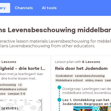
ary
Channels
AI tools
ns Levensbeschouwing middelbare
teractive lesson materials Levensbeschouwing for middel
 plans Levensbeschouwing from other educators.
3 Lessons
Lesson plan with
6 Lessons
Genot en Veiligheid - drie korte lessen
Reis door het Jodendom
eken met je leerlingen? Aan
Godsdienst
Levensbeschouwing
drie korte lessen met
Middelbare school
vmbo, mavo
Leer
 de onderwerpen seksueel
eschouwing
+2
elijkheid en Toys &amp;
Doelgroep: Leerlingen van de
Middelbare school
leuke gesprekken voeren. Dus
middelbare school, bovenbo
 vwo
Leerjaar 3-6
jes en bijtjes, maar over wat
Tijdsduur: 6 lessen van 45 minu
Les 1. Ontdekking van het
 wat niet, wat mag je doen en
Inclusief toets.
Jodendom: Begrippen en 
eer doen.Alle gebruikte
rzameld in deze kijklijst.