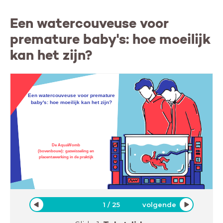
Een watercouveuse voor
premature baby's: hoe moeilijk
kan het zijn?
Een watercouveuse voor premature
baby's: hoe moeilijk kan het zijn?
De AquaWomb
(bovenbouw): gaswisseling en
placentawerking in de praktijk
1
/
25
volgende