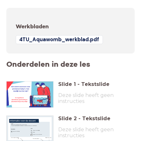
Werkbladen
4TU_Aquawomb_werkblad.pdf
Onderdelen in deze les
Slide
1
-
Tekstslide
Een watercouveuse voor
premature baby's: hoe
moeilijk kan het zijn?
Deze slide heeft geen
De AquaWomb
instructies
(bovenbouw): gaswisseling en
placentawerking in de praktijk
Slide
2
-
Tekstslide
Informatie voor de docent
Vooraf
Deze les is door alle filmpjes wat lang, maak een keuze.
Of geef de podcastopdracht als huiswerk en verdeel de les daarmee over anderhalve les.
Deze slide heeft geen
Iconen
Benodigdheden
Vergroot een afbeelding
Laptop voor elke leerling
Klik hier
instructies
Hotspot met meer informatie
Navigeren door de les
Zet het vinkje 'toon bij leerling'
aan
Toon notities bij elke dia