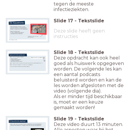
tegen de meeste
infectieziekten.
Slide
17
-
Tekstslide
De AquaWomb
Alle belangrijke functies van de
placenta moeten in de AquaWomb
Deze slide heeft geen
worden overgenomen door apparaten.
Maar er speelt meer.
Is deze ontwikkeling ethisch
verantwoord bijvoorbeeld?
instructies
De AquaWomb is in 2017 al met succes
getest op lammetjes.
Bron: Partridge et al. (2017)
Slide
18
-
Tekstslide
Opdracht: mini-podcast
Deze opdracht kan ook heel
Stap 1
- Kies één van de volgende vier invalshoeken.
Waar moet ik op letten?
1. Ethiek van de AquaWomb
2. Technische werking van de AquaWomb
3. Vormgeving van de AquaWomb
goed als huiswerk opgegeven
4. Nabootsing placentawerking bij de AquaWomb
Stap 2
- Verdiep je 10 minuten in dit onderwerp. Denk even goed na welke zoektermen je gebruikt bij gebruik internet / AI.
Stap 3
- Neem daarna een mini-podcast (1 à 2 minuten) op voor je leeftijdsgenoten.
Let op! Aan het einde van de les gaan we een paar podcasts beluisteren!
worden. De volgende les kan
een aantal podcasts
beluisterd worden en kan de
les worden afgesloten met de
video (volgende dia).
Als er minder tijd beschikbaar
is, moet er een keuze
gemaakt worden!
Slide
19
-
Tekstslide
De AquaWomb uitgelegd
Deze video duurt 13 minuten.
Deze video laat zien waar er bij het ontwikkelen van de AquaWomb
allemaal aan gedacht is. Hadden jullie hier zelf ook aan gedacht?
Alle aspecten waar bij het