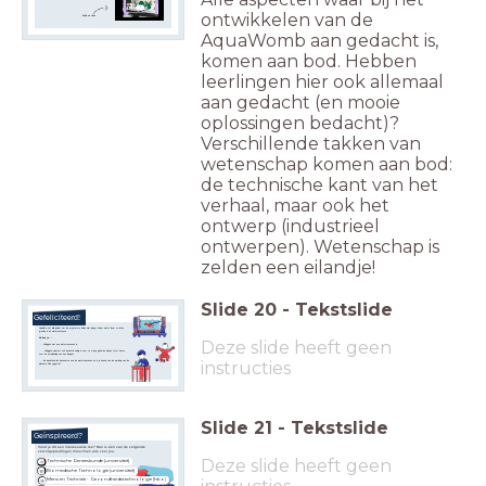
ontwikkelen van de
Bekijk de video
AquaWomb aan gedacht is,
komen aan bod. Hebben
leerlingen hier ook allemaal
aan gedacht (en mooie
oplossingen bedacht)?
Verschillende takken van
wetenschap komen aan bod:
de technische kant van het
verhaal, maar ook het
ontwerp (industrieel
ontwerpen). Wetenschap is
zelden een eilandje!
Slide
20
-
Tekstslide
Gefeliciteerd!
Hopelijk is het jullie gelukt om de premature baby wat langer 'onder water' door te laten
groeien in de watercouveuse.
Nu kun je...
Deze slide heeft geen
... uitleggen wat een watercouveuse is.
... uitleggen waarom zo’n innovatie nodig is voor te vroeg geboren baby’s (met name
voor de ontwikkeling van hun longen).
instructies
... de basisfuncties benoemen van de watercouveuse en
is je kennis van de werking van de
placenta flink opgefrist.
Slide
21
-
Tekstslide
Geïnspireerd?
Vond je dit een interessante les? Dan is één van de volgende
vervolgopleidingen misschien iets voor jou.
Deze slide heeft geen
Technische Geneeskunde (universiteit)
Biomedische Technologie (universiteit)
Mens en Techniek - Gezondheidstechnologie (hbo)