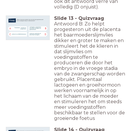
ook dit antwoord verre van
volledig (D onjuist).
Slide
13
-
Quizvraag
Welke hormonen worden door de placenta geproduceerd
Vraag
om de zwangerschap te ondersteunen?
Antwoord B: Zo helpt
oestrogeen, progesteron,
progesteron uit de placenta
Testosteron , insuline en
A
B
placentaal lactogeen en
progesteron
groeihormoon
het baarmoederslijmvlies
oxytocine, prolactine en
C
D
cortisol en schildklierhormoon
placentaal lactogeen
dikker en groter te maken en
stimuleert het de klieren in
dat slijmvlies om
voedingsstoffen te
produceren die door het
embryo in de vroege stadia
van de zwangerschap worden
gebruikt. Placentaal
lactogeen en groeihormoon
werken voornamelijk in op
het lichaam van de moeder
en stimuleren het om steeds
meer voedingsstoffen
beschikbaar te stellen voor de
groeiende foetus
Slide
14
-
Quizvraag