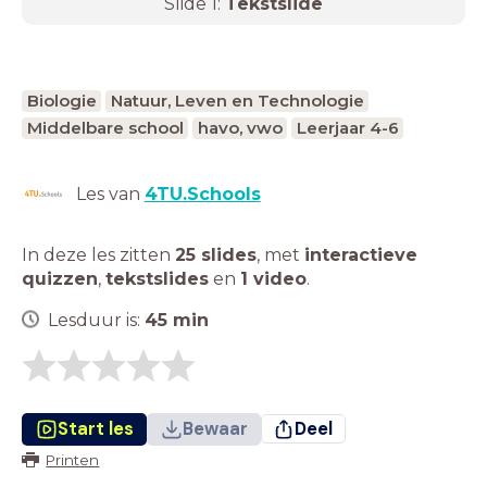
Slide
1
:
Tekstslide
Biologie
Natuur, Leven en Technologie
Middelbare school
havo, vwo
Leerjaar 4-6
Les van
4TU.Schools
In deze les zitten
25 slides
,
met
interactieve
quizzen
,
tekstslides
en
1 video
.
Lesduur is:
45
min
Start les
Bewaar
Deel
Printen