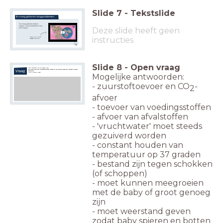
Slide
7
-
Tekstslide
Te vroeg geboren: longproblemen
Te vroeg geboren baby's
krijgen vooral problemen met
Deze slide heeft geen
hun longen.
instructies
Waarom dat zo is wordt
uitgelegd in deze video
Slide
8
-
Open vraag
Denk in tweetallen na over de volgende vraag:
Aan welke eisen moet de 'kunstbaarmoeder' voldoen om een premature baby nog 3 maanden te kunnen
Vraag
'huisvesten'?
Wees zo compleet mogelijk.
Mogelijke antwoorden:
- zuurstoftoevoer en CO
-
2
afvoer
- toevoer van voedingsstoffen
- afvoer van afvalstoffen
- 'vruchtwater' moet steeds
gezuiverd worden
- constant houden van
temperatuur op 37 graden
- bestand zijn tegen schokken
(of schoppen)
- moet kunnen meegroeien
met de baby of groot genoeg
zijn
- moet weerstand geven
zodat baby spieren en botten