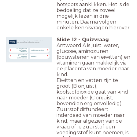
hotspots aanklikken. Het is de
bedoeling dat ze zoveel
mogelijk lezen in drie
minuten. Daarna volgen
enkele kennisvragen hierover.
Slide
12
-
Quizvraag
Welke voedingsstoffen gaan gemakkelijk van het bloed
Vraag
van de moeder naar het bloed van de foetus?
Antwoord A is juist: water,
water, glucose,
glucose, aminozuren
A
B
aminozuren,
eiwitten en vetten
vitaminen
ijzer, calcium,
(bouwstenen van eiwitten) en
C
D
zuurstof,
zuurstof
koolstofdioxide
vitaminen gaan makkelijk via
de placenta van moeder naar
kind.
Eiwitten en vetten zijn te
groot (B onjuist),
koolstofdioxide gaat van kind
naar moeder (C onjuist,
bovendien erg onvolledig).
Zuurstof diffundeert
inderdaad van moeder naar
kind, maar afgezien van de
vraag of je zuurstof een
voedingsstof kunt noemen, is