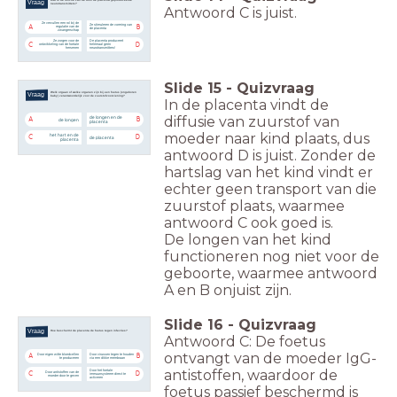
Wat is de functie van de door de placenta geproduceerde
Vraag
neurotransmitters?
Antwoord C is juist.
Ze vervullen een rol bij de
Ze stimuleren de vorming van
A
B
regulatie van de
de placenta
zwangerschap
Ze zorgen voor de
De placenta produceert
C
D
ontwikkeling van de foetale
helemaal geen
hersenen
neurotransmitters!
Slide
15
-
Quizvraag
Welk orgaan of welke organen zijn bij een foetus (ongeboren
Vraag
baby) verantwoordelijk voor de zuurstofvoorziening?
In de placenta vindt de
diffusie van zuurstof van
de longen en de
A
B
de longen
placenta
moeder naar kind plaats, dus
het hart en de
C
D
de placenta
placenta
antwoord D is juist. Zonder de
hartslag van het kind vindt er
echter geen transport van die
zuurstof plaats, waarmee
antwoord C ook goed is.
De longen van het kind
functioneren nog niet voor de
geboorte, waarmee antwoord
A en B onjuist zijn.
Slide
16
-
Quizvraag
Vraag
Hoe beschermt de placenta de foetus tegen infecties?
Antwoord C: De foetus
ontvangt van de moeder IgG-
Door eigen witte bloedcellen
Door virussen tegen te houden
A
B
te produceren
via een dikke membraan
antistoffen, waardoor de
Door het foetale
Door antistoffen van de
C
D
immuunsysteem direct te
moeder door te geven
activeren
foetus passief beschermd is