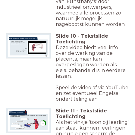
van 'kunstbaby's' door
industrieel ontwerpers,
waarmee alle processen zo
natuurlijk mogelijk
nagebootst kunnen worden.
Slide
10
-
Tekstslide
Hoe werkt ook alweer een placenta?
Toelichting
Tijdens de zwangerschap
vervult de placenta een groot
aantal onmisbare rollen.
Deze video biedt veel info
over de werking van de
Bekijk de video om alle functies op een
rijtje te krijgen (Engels, 7 min)
placenta, maar kan
overgeslagen worden als
e.e.a. behandeld is in eerdere
lessen.
Speel de video af via YouTube
en zet eventueel Engelse
ondertiteling aan.
Slide
11
-
Tekstslide
Informatie-overload
Toelichting
Klik binnen de beschikbare tijd zoveel mogelijk hotspots met informatie over de placenta aan. Hoe meer je leest, des te beter kun
je straks de vragen beantwoorden!
Bescherming
Als het vinkje 'toon bij leerling'
Hormonen
timer
3:00
Gaswisseling
aan staat, kunnen leerlingen
Neuro-ontwikkeling
Voedingsstoffen
op hun eigen scherm de