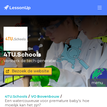
4TU.Schools
Versterk de tech-generatie!
Bezoek de website
menu
4TU.Schools
VO Bovenbouw
Een watercouveuse voor premature baby's: hoe
moeilijk kan het zijn?