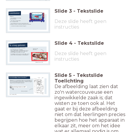
Slide
3
-
Tekstslide
Leerdoelen
Na deze les...
...heb je kennisgemaakt met de werking
Deze slide heeft geen
van een watercouveuse.
...weet je waarom zo’n innovatie nodig is
voor te vroeg geboren baby’s.
...kun je de basisfuncties van de (water-)couveuse benoemen zoals
het belang van temperatuur, bescherming en nabootsing van de baarmoeder.
instructies
... is je kennis van de werking van de placenta flink opgefrist.
Slide
4
-
Tekstslide
Te vroeg geboren
Een zwangerschap duurt
40 weken,
in het ideale geval.
Een veel te vroeg
geboren baby
Soms worden baby's (veel) te vroeg geboren.
Vanaf een zwangerschapsduur van
24 weken
proberen artsen en
Deze slide heeft geen
verpleegkundigen de premature baby's in leven te houden. Deze
prematuren liggen dan nog maanden in een couveuse.
De overlevingskans van deze prematuren is ongeveer
50%
, maar de
overlevers hebben vaak nog levenslang last van gezondheidsklachten.
instructies
Afbeelding: Robertson (2024)
Slide
5
-
Tekstslide
Kunstmatige baarmoeder?
Toelichting
Waarom zo'n premature baby niet opvangen in
een kunstmatige baarmoeder, zodat de longen
nog niet aan het werk hoeven?
De afbeelding laat zien dat
Kunstmatige baarmoeder?
zo'n watercouveuse een
Zie hier een oud patent!
Bron: Greenberg (1955)
ingewikkelde zaak is; dat
wisten ze toen ook al. Het
gaat er bij deze afbeelding
niet om dat leerlingen precies
begrijpen hoe het apparaat in
elkaar zit, meer om het idee
wat er allemaal nodig is om