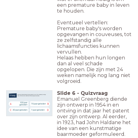
een premature baby in leven
te houden.
Eventueel vertellen:
Premature baby's worden
opgevangen in couveuses, tot
ze zelfstandig alle
lichaamsfuncties kunnen
vervullen.
Helaas hebben hun longen
dan al veel schade
opgelopen. Die zijn met 24
weken namelijk nog lang niet
volgroeid.
Slide
6
-
Quizvraag
Emanuel Greenberg kreeg patent voor zijn ontwerp (vorige
Vraag
dia). Schat eens wanneer dat (ongeveer) was.
Emanuel Greenberg diende
100 jaar
zijn ontwerp in 1954 in en
70 jaar geleden
A
B
geleden
ontving in dat jaar het patent
30 jaar geleden
7 jaar geleden
C
D
over zijn ontwerp. Al eerder,
in 1923, had John Haldane het
idee van een kunstmatige
baarmoeder geformuleerd.