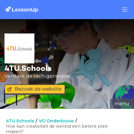
4TU.Schools
Versterk de tech-generatie!
Bezoek de website
menu
4TU.Schools
VO Onderbouw
Hoe kan creativiteit de wereld een betere plek
maken?