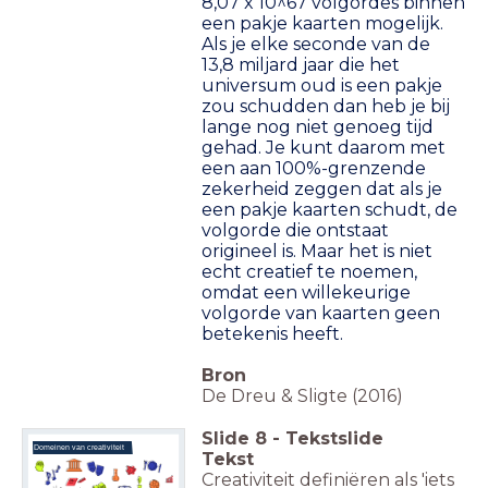
8,07 x 10^67 volgordes binnen
een pakje kaarten mogelijk.
Als je elke seconde van de
13,8 miljard jaar die het
universum oud is een pakje
zou schudden dan heb je bij
lange nog niet genoeg tijd
gehad. Je kunt daarom met
een aan 100%-grenzende
zekerheid zeggen dat als je
een pakje kaarten schudt, de
volgorde die ontstaat
origineel is. Maar het is niet
echt creatief te noemen,
omdat een willekeurige
volgorde van kaarten geen
betekenis heeft.
Bron
De Dreu & Sligte (2016)
Slide
8
-
Tekstslide
Domeinen van creativiteit
Tekst
Creativiteit definiëren als 'iets