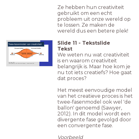
Ze hebben hun creativiteit
gebruikt om een echt
probleem uit onze wereld op
te lossen. Ze maken de
wereld dus een betere plek!
Slide
11
-
Tekstslide
Twee-fasenmodel van creativiteit
Tekst
We weten nu wat creativiteit
is en waarom creativiteit
De Dreu & Sligte (2016)
Bron: Sawyer (2012)
Illustratie gebaseerd op:
How to Think and Work Divergently - 4 Ideation Methods (2020)
belangrijk is. Maar hoe kom je
nu tot iets creatiefs? Hoe gaat
dat proces?
Het meest eenvoudige model
van het creatieve proces is het
twee-fasenmodel ook wel 'de
ballon' genoemd (Sawyer,
2012). In dit model wordt een
divergente fase gevolgd door
een convergente fase.
Voorbeeld