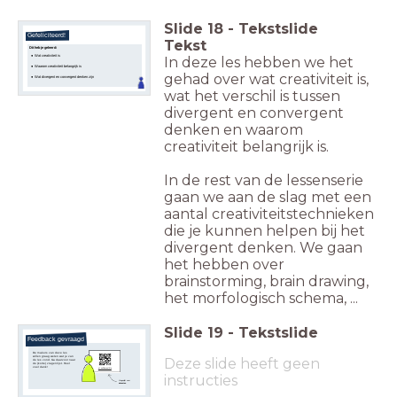
Slide
18
-
Tekstslide
Gefeliciteerd!
Tekst
Dit heb je geleerd:
Wat creativiteit is
In deze les hebben we het
Waarom creativiteit belangrijk is
gehad over wat creativiteit is,
Wat divergent en convergent denken zijn
wat het verschil is tussen
divergent en convergent
denken en waarom
creativiteit belangrijk is.
In de rest van de lessenserie
gaan we aan de slag met een
aantal creativiteitstechnieken
die je kunnen helpen bij het
divergent denken. We gaan
het hebben over
brainstorming, brain drawing,
het morfologisch schema, ...
Slide
19
-
Tekstslide
Feedback gevraagd
De makers van deze les
willen graag weten wat je van
Deze slide heeft geen
de les vond. Ga daarvoor naar
de (korte) vragenlijst. Heel
veel dank!
ut.onl/docent4tu
instructies
Vragenlijst voor
docenten