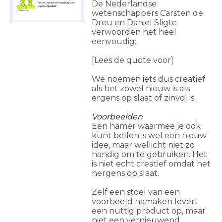
De Nederlandse
"Iets is creatief als het
nieuw
is en
ergens
op slaat
."
wetenschappers Carsten de
De Dreu & Sligte (2016)
Dreu en Daniel Sligte
verwoorden het heel
eenvoudig:
[Lees de quote voor]
We noemen iets dus creatief
als het zowel nieuw is als
ergens op slaat of zinvol is.
Voorbeelden
Een hamer waarmee je ook
kunt bellen is wel een nieuw
idee, maar wellicht niet zo
handig om te gebruiken. Het
is niet echt creatief omdat het
nergens op slaat.
Zelf een stoel van een
voorbeeld namaken levert
een nuttig product op, maar
niet een vernieuwend