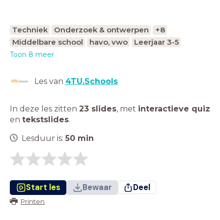
Techniek
Onderzoek & ontwerpen
+8
Middelbare school
havo, vwo
Leerjaar 3-5
Toon 8 meer
Les van
4TU.Schools
In deze les zitten
23 slides
,
met
interactieve quiz
en
tekstslides
.
Lesduur is:
50
min
Start les
Bewaar
Deel
Printen