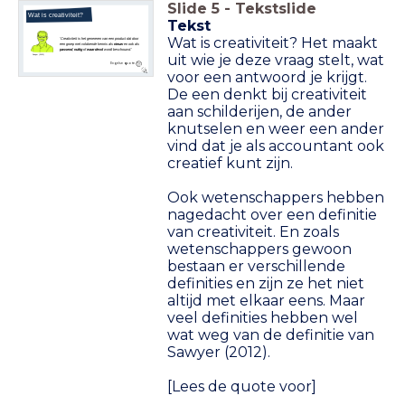
Slide
5
-
Tekstslide
Wat is creativiteit?
Tekst
Wat is creativiteit? Het maakt
'Creativiteit is het genereren van een product dat door
een groep met voldoende kennis als
nieuw
en ook als
passend
,
nuttig
of
waardevol
wordt beschouwd.'
uit wie je deze vraag stelt, wat
Sawyer (2012)
Engelse quote
voor een antwoord je krijgt.
De een denkt bij creativiteit
aan schilderijen, de ander
knutselen en weer een ander
vind dat je als accountant ook
creatief kunt zijn.
Ook wetenschappers hebben
nagedacht over een definitie
van creativiteit. En zoals
wetenschappers gewoon
bestaan er verschillende
definities en zijn ze het niet
altijd met elkaar eens. Maar
veel definities hebben wel
wat weg van de definitie van
Sawyer (2012).
[Lees de quote voor]