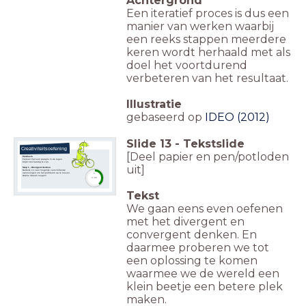
Achtergrond
Een iteratief proces is dus een
manier van werken waarbij
een reeks stappen meerdere
keren wordt herhaald met als
doel het voortdurend
verbeteren van het resultaat.
Illustratie
gebaseerd op
IDEO (2012)
Slide
13
-
Tekstslide
Creativiteitsoefening
[Deel papier en pen/potloden
Probleem
Fietsen met een paraplu in de regen
blijkt niet handig te zijn.
uit]
Stap 1 - Divergent denken
Bedenk zo veel mogelijk verschillende
oplossingen om
het probleem op te lossen.
timer
Gekke ideeën mogen!
3:00
Tekst
We gaan eens even oefenen
met het divergent en
convergent denken. En
daarmee proberen we tot
een oplossing te komen
waarmee we de wereld een
klein beetje een betere plek
maken.