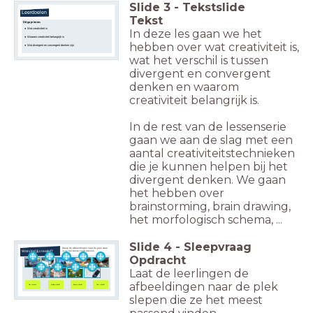
Slide
3
-
Tekstslide
Leerdoelen
Tekst
Dit ga je leren:
Wat creativiteit is
In deze les gaan we het
Waarom creativiteit belangrijk is
hebben over wat creativiteit is,
Wat divergent en convergent denken zijn
wat het verschil is tussen
divergent en convergent
denken en waarom
creativiteit belangrijk is.
In de rest van de lessenserie
gaan we aan de slag met een
aantal creativiteitstechnieken
die je kunnen helpen bij het
divergent denken. We gaan
het hebben over
brainstorming, brain drawing,
het morfologisch schema, ...
Slide
4
-
Sleepvraag
Sleep de afbeeldingen naar de plek waar
jij ze het beste vindt passen.
Wat vind jij creatief?
Opdracht
Laat de leerlingen de
afbeeldingen naar de plek
Niet creatief
Weinig creatief
Beetje creatief
Zeer creatief
slepen die ze het meest