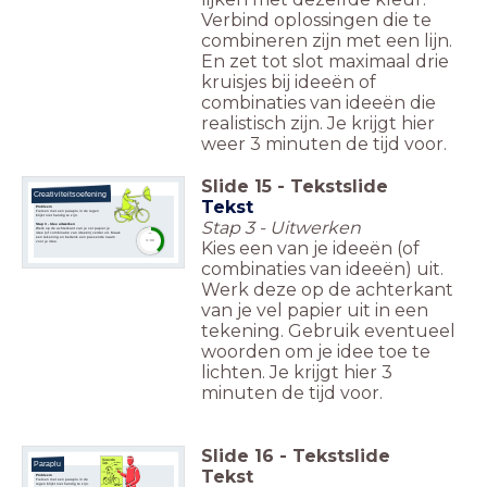
Verbind oplossingen die te
combineren zijn met een lijn.
En zet tot slot maximaal drie
kruisjes bij ideeën of
combinaties van ideeën die
realistisch zijn. Je krijgt hier
weer 3 minuten de tijd voor.
Slide
15
-
Tekstslide
Creativiteitsoefening
Tekst
Probleem
Fietsen met een paraplu in de regen
blijkt niet handig te zijn.
Stap 3 - Uitwerken
Stap 3 - Idee uitwerken
Werk op de achterkant van je vel papier je
idee
(of combinatie van ideeën) verder uit. Maak
timer
een
tekening en bedenk een passende naam
Kies een van je ideeën (of
3:00
voor je
idee.
combinaties van ideeën) uit.
Werk deze op de achterkant
van je vel papier uit in een
tekening. Gebruik eventueel
woorden om je idee toe te
lichten. Je krijgt hier 3
minuten de tijd voor.
Slide
16
-
Tekstslide
Paraplu
Tekst
Probleem
Fietsen met een paraplu in de
regen blijkt niet handig te zijn.