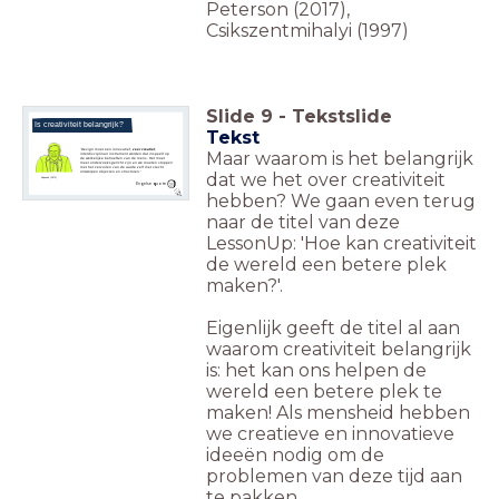
Peterson (2017),
Csikszentmihalyi (1997)
Slide
9
-
Tekstslide
Is creativiteit belangrijk?
Tekst
'Design moet een innovatief,
zeer creatief
,
Maar waarom is het belangrijk
interdisciplinair instrument worden dat inspeelt op
de werkelijke behoeften van de mens. Het moet
meer onderzoeksgericht zijn en we moeten stoppen
met het vervuilen van de aarde zelf met slecht
dat we het over creativiteit
ontworpen objecten en structuren.'
Papenek (1971)
Engelse quote
hebben? We gaan even terug
naar de titel van deze
LessonUp: 'Hoe kan creativiteit
de wereld een betere plek
maken?'.
Eigenlijk geeft de titel al aan
waarom creativiteit belangrijk
is: het kan ons helpen de
wereld een betere plek te
maken! Als mensheid hebben
we creatieve en innovatieve
ideeën nodig om de
problemen van deze tijd aan
te pakken.