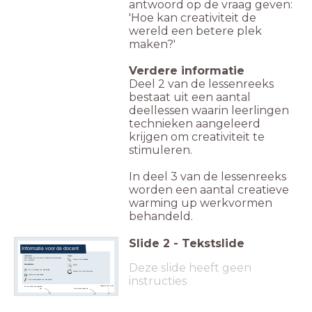
antwoord op de vraag geven:
'Hoe kan creativiteit de
wereld een betere plek
maken?'
Verdere informatie
Deel 2 van de lessenreeks
bestaat uit een aantal
deellessen waarin leerlingen
technieken aangeleerd
krijgen om creativiteit te
stimuleren.
In deel 3 van de lessenreeks
worden een aantal creatieve
warming up werkvormen
behandeld.
Slide
2
-
Tekstslide
Informatie voor de docent
Informatie
Iconen
Deze module vormt de eerste module van de lessenreeks
Vergroot een afbeelding
over creativiteit.
Deze slide heeft geen
Benodigdheden
Klik hier
A4- of A3-papier voor elke leerling
Hotspot met meer informatie
Laptop voor elke leerling
instructies
Pen en kleurpotloden voor elke leerling
Navigeren door de les
Zet het vinkje 'toon bij leerling'
aan
Toon notities bij elke dia