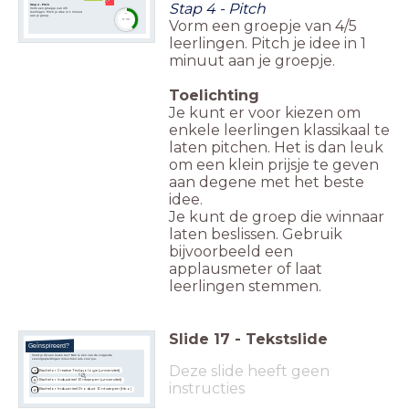
Stap 4 - Pitch
Stap 4 - Pitch
Vorm een groepje van 4/5
leerlingen. Pitch je idee in 1 minuut
timer
aan je groep.
Vorm een groepje van 4/5
0:30
leerlingen. Pitch je idee in 1
minuut aan je groepje.
Toelichting
Je kunt er voor kiezen om
enkele leerlingen klassikaal te
laten pitchen. Het is dan leuk
om een klein prijsje te geven
aan degene met het beste
idee.
Je kunt de groep die winnaar
laten beslissen. Gebruik
bijvoorbeeld een
applausmeter of laat
leerlingen stemmen.
Slide
17
-
Tekstslide
Geïnspireerd?
Vond je dit een leuke les? Dan is één van de volgende
vervolgopleidingen misschien iets voor jou.
Deze slide heeft geen
Bachelor Creative Technologie (universiteit)
Bachelor Industrieel Ontwerpen (universiteit)
instructies
Bachelor Industrieel Product Ontwerpen (hbo)