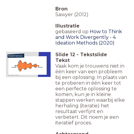
Bron
Sawyer (2012)
Illustratie
gebaseerd op
How to Think
and Work Divergently - 4
Ideation Methods (2020)
Slide
12
-
Tekstslide
Iteratief proces
Tekst
Vaak kom je trouwens niet in
één keer van een probleem
De Dreu & Sligte (2016)
bij een oplossing. In plaats van
Illustratie gebaseerd op: IDEO (2012)
te proberen in één keer tot
een perfecte oplossing te
komen, kun je in kleine
stappen werken waarbij elke
herhaling (iteratie) het
resultaat verfijnt en
verbetert. Dit noem je een
iteratief proces.