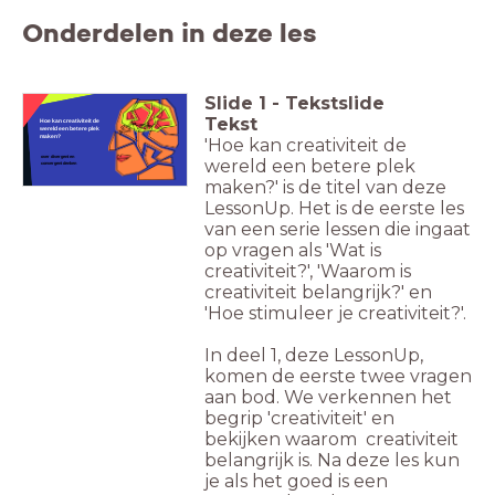
Onderdelen in deze les
Slide
1
-
Tekstslide
Tekst
Hoe kan creativiteit de
wereld een betere plek
maken?
'Hoe kan creativiteit de
over divergent en
wereld een betere plek
convergent denken
maken?' is de titel van deze
LessonUp. Het is de eerste les
van een serie lessen die ingaat
op vragen als 'Wat is
creativiteit?', 'Waarom is
creativiteit belangrijk?' en
'Hoe stimuleer je creativiteit?'.
In deel 1, deze LessonUp,
komen de eerste twee vragen
aan bod. We verkennen het
begrip 'creativiteit' en
bekijken waarom creativiteit
belangrijk is. Na deze les kun
je als het goed is een