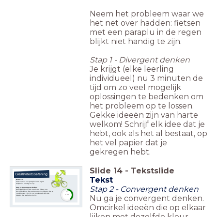
Neem het probleem waar we
het net over hadden: fietsen
met een paraplu in de regen
blijkt niet handig te zijn.
Stap 1 - Divergent denken
Je krijgt (elke leerling
individueel) nu 3 minuten de
tijd om zo veel mogelijk
oplossingen te bedenken om
het probleem op te lossen.
Gekke ideeën zijn van harte
welkom! Schrijf elk idee dat je
hebt, ook als het al bestaat, op
het vel papier dat je
gekregen hebt.
Slide
14
-
Tekstslide
Creativiteitsoefening
Tekst
Probleem
Fietsen met een paraplu in de regen
blijkt niet handig te zijn.
Stap 2 - Convergent denken
Stap 2 - Convergent denken
Omcirkel ideeën die op elkaar lijken met
dezelfde kleur. Zet strepen tussen ideeën die te
timer
combineren zijn. En zet een kruisje bij drie
Nu ga je convergent denken.
3:00
ideeën die realistisch zijn.
Omcirkel ideeën die op elkaar
lijken met dezelfde kleur.