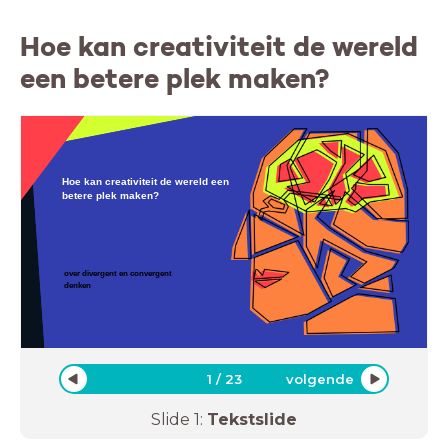
Hoe kan creativiteit de wereld
een betere plek maken?
Hoe kan creativiteit de wereld een
betere plek maken?
over divergent en convergent
denken
1
/
23
volgende
Slide
1
:
Tekstslide