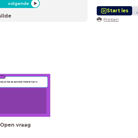
volgende
Start les
slide
Printen
die je met de spinners maakte hier in.
Open vraag