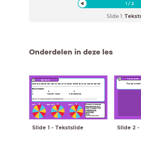
1
/
2
Slide
1
:
Tekst
Onderdelen in deze les
Typ de zinnen
Spin de zin
Typ de zinnen 
Draai elke spinner één keer om een zin te maken. Schrijf de zin op. Doe dit zes keer.
(Je houdt deze volgorde aan, gebruikt hoofdletters, vervoegt werkwoorden en zet punten)
Bijvoorbeeld:
1 2 3
ik huiswerk maken in de badkamer.
De zin: Ik maak huiswerk in de badkamer.
(
Dit doe je niet echt, maar de zin is goed
😉)
wie?
doet wat?
waar?
Uitwisselen in je duo/groepje:
Lees elkaars zinnen, zijn er ...
- goede vervoegingen? ja/nee
- hoofdletters? ja/nee
- punten? ja/nee
Per zin:
Kan het ook echt? ja/nee
Slide
1
-
Tekstslide
Slide
2
-