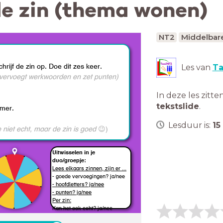
e zin (thema wonen)
NT2
Middelbar
rijf de zin op. Doe dit zes keer.
Les van
Ta
, vervoegt werkwoorden en zet punten)
In deze les zitte
tekstslide
.
er.
Lesduur is:
15
e niet echt, maar de zin is goed
😉)
Uitwisselen in je
duo/groepje:
Lees elkaars zinnen, zijn er ...
- goede vervoegingen? ja/nee
- hoofdletters? ja/nee
- punten? ja/nee
Per zin:
Kan het ook echt? ja/nee