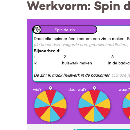
Werkvorm: Spin d
Spin de zin
Draai elke spinner één keer om een zin te maken. Sch
(Je houdt deze volgorde aan, gebruikt hoofdletters
Bijvoorbeeld:
1 2 3
ik huiswerk maken in de badkam
De zin: Ik maak huiswerk in de badkamer.
(
Dit doe j
wie?
doet wat?
waar?