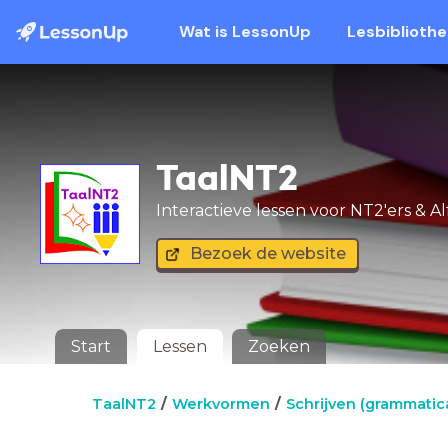
Wat is LessonUp
Lesbiblioth
TaalNT2
Interactieve lessen voor NT2'ers & A
Bezoek de website
Start
Lessen
Zoeken
TaalNT2
Werkvormen
Schrijven (grammatic