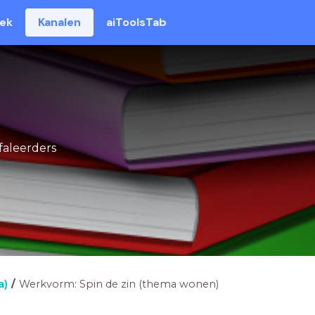
eek
Kanalen
aiToolsTab
lfaleerders
a)
Werkvorm: Spin de zin (thema wonen)