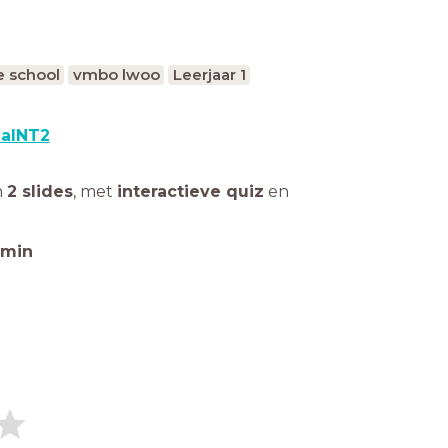
e school
vmbo lwoo
Leerjaar 1
alNT2
n
2 slides
,
met
interactieve quiz
en
min