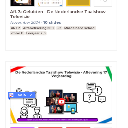
Afl. 3: Geluiden - De Nederlandse Taalshow
Televisie
November 2024
-
10
slides
ANT2
Alfabetisering NT2
+2
Middelbare school
vmbo b
Leerjaar 2,3
TaalNT2