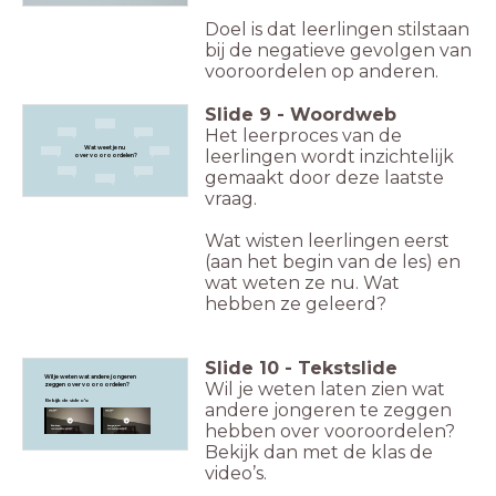
Doel is dat leerlingen stilstaan
bij de negatieve gevolgen van
vooroordelen op anderen.
Slide
9
-
Woordweb
Het leerproces van de
Wat weet je nu
leerlingen wordt inzichtelijk
over vooroordelen?
gemaakt door deze laatste
vraag.
Wat wisten leerlingen eerst
(aan het begin van de les) en
wat weten ze nu. Wat
hebben ze geleerd?
Slide
10
-
Tekstslide
Wil je weten wat andere jongeren
Wil je weten laten zien wat
zeggen over vooroordelen?
Bekijk de video's:
andere jongeren te zeggen
hebben over vooroordelen?
Bekijk dan met de klas de
video’s.