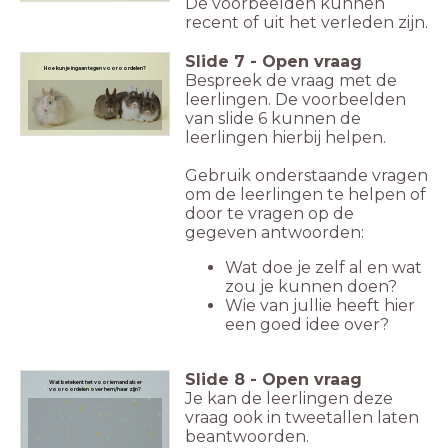
De voorbeelden kunnen
recent of uit het verleden zijn.
Slide
7
-
Open vraag
Hoe kun je ingaan tegen vooroordelen?
Bespreek de vraag met de
leerlingen. De voorbeelden
van slide 6 kunnen de
leerlingen hierbij helpen.
Gebruik onderstaande vragen
om de leerlingen te helpen of
door te vragen op de
gegeven antwoorden:
Wat doe je zelf al en wat
zou je kunnen doen?
Wie van jullie heeft hier
een goed idee over?
Slide
8
-
Open vraag
Wat betekent het voor iemand als er
vooroordelen over hem/haar zijn?
Je kan de leerlingen deze
vraag ook in tweetallen laten
beantwoorden.