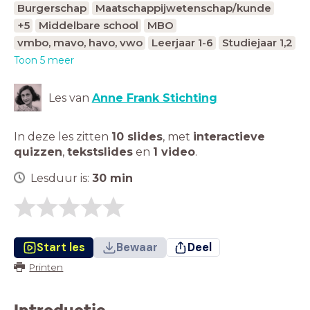
Burgerschap
Maatschappijwetenschap/kunde
+5
Middelbare school
MBO
vmbo, mavo, havo, vwo
Leerjaar 1-6
Studiejaar 1,2
Toon 5 meer
Les van
Anne Frank Stichting
In deze les zitten
10 slides
,
met
interactieve
quizzen
,
tekstslides
en
1 video
.
Lesduur is:
30
min
Start les
Bewaar
Deel
Printen
Introductie