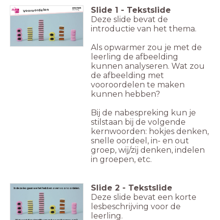
Slide
1
-
Tekstslide
Vooroordelen
Deze slide bevat de
introductie van het thema.
Als opwarmer zou je met de
leerling de afbeelding
kunnen analyseren. Wat zou
de afbeelding met
vooroordelen te maken
kunnen hebben?
Bij de nabespreking kun je
stilstaan bij de volgende
kernwoorden: hokjes denken,
snelle oordeel, in- en out
groep, wij/zij denken, indelen
in groepen, etc.
Slide
2
-
Tekstslide
In deze les gaan we het hebben over
vooroordelen
.
Deze slide bevat een korte
lesbeschrijving voor de
leerling.
Wat weet jij er eigenlijk van en hoe ga jij er mee om?