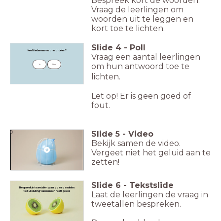
Bespreek kort de woorden.
Vraag de leerlingen om
woorden uit te leggen en
kort toe te lichten.
Slide
4
-
Poll
Heeft iedereen vooroordelen?
Vraag een aantal leerlingen
om hun antwoord toe te
Ja
Nee
lichten.
Let op! Er is geen goed of
fout.
Slide
5
-
Video
0
Bekijk samen de video.
Vergeet niet het geluid aan te
zetten!
Slide
6
-
Tekstslide
Bespreek in tweetallen waar vooroordelen
tot uitsluiting van mensen heeft geleid.
Laat de leerlingen de vraag in
tweetallen bespreken.