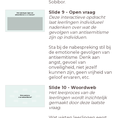
Sobibor.
Slide
9
-
Open vraag
Wat zijn de gevolgen van
antisemitisme voor mensen?
Deze interactieve opdracht
laat leerlingen individueel
nadenken over wat de
gevolgen van antisemitisme
zijn op individuen.
Sta bij de nabespreking stil bij
de emotionele gevolgen van
antisemitisme. Denk aan
angst, gevoel van
onveiligheid, niet jezelf
kunnen zijn, geen vrijheid van
geloof ervaren, etc.
Slide
10
-
Woordweb
Het leerproces van de
Wat weet je nu
leerlingen wordt inzichtelijk
over antisemitisme?
gemaakt door deze laatste
vraag.
Wat wisten leerlingen eerst