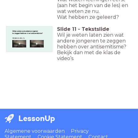
(aan het begin van de les) en
wat weten ze nu.
Wat hebben ze geleerd?
Slide
11
-
Tekstslide
Wil je weten wat andere jongeren
Wil je weten laten zien wat
te zeggen hebben over antisemitisme?
Bekijk de video's:
andere jongeren te zeggen
hebben over antisemitisme?
Bekijk dan met de klas de
video’s.
LessonUp
Algemene voorwaarden
Privacy
Statement
Cookie Statement
Contact