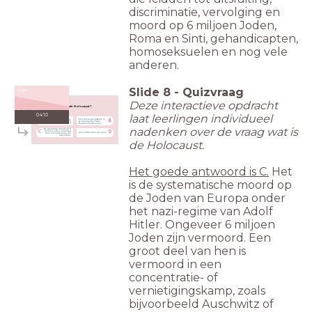
discriminatie, vervolging en
moord op 6 miljoen Joden,
Roma en Sinti, gehandicapten,
homoseksuelen en nog vele
anderen.
Slide
8
-
Quizvraag
Deze interactieve opdracht
Wat is de Holocaust?
04:10
laat leerlingen individueel
Een vernietigingskamp in
Een ander woord voor de
A
B
voormalig door Nazi-
Tweede Wereldoorlog
Duitsland bezet Polen
nadenken over de vraag wat is
De geplande moord op 6
miljoen Joden in Europa
C
D
Alle antwoorden zijn goed
door het naziregime van
Adolf Hitler
de Holocaust.
Het goede antwoord is C.
Het
is de systematische moord op
de Joden van Europa onder
het nazi-regime van Adolf
Hitler. Ongeveer 6 miljoen
Joden zijn vermoord. Een
groot deel van hen is
vermoord in een
concentratie- of
vernietigingskamp, zoals
bijvoorbeeld Auschwitz of