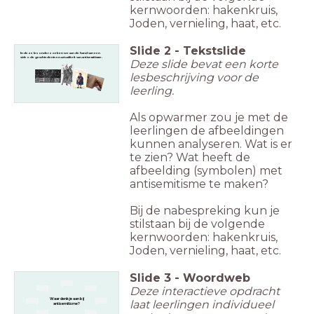
kernwoorden: hakenkruis,
Joden, vernieling, haat, etc.
Slide
2
-
Tekstslide
In deze les onderzoeken we aan de hand van een
video
de geschiedenis en actualiteit van antisemitisme.
Deze slide bevat een korte
lesbeschrijving voor de
leerling.
Als opwarmer zou je met de
leerlingen de afbeeldingen
kunnen analyseren. Wat is er
te zien? Wat heeft de
afbeelding (symbolen) met
antisemitisme te maken?
Bij de nabespreking kun je
stilstaan bij de volgende
kernwoorden: hakenkruis,
Joden, vernieling, haat, etc.
Slide
3
-
Woordweb
Deze interactieve opdracht
Waar denk je aan bij
laat leerlingen individueel
antisemitisme?