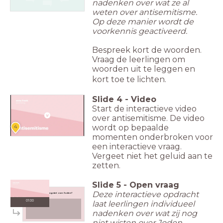
nadenken over wat ze al
weten over antisemitisme.
Op deze manier wordt de
voorkennis geactiveerd.
Bespreek kort de woorden.
Vraag de leerlingen om
woorden uit te leggen en
kort toe te lichten.
Slide
4
-
Video
Start de interactieve video
over antisemitisme. De video
wordt op bepaalde
4
momenten onderbroken voor
een interactieve vraag.
Vergeet niet het geluid aan te
zetten.
Slide
5
-
Open vraag
Deze interactieve opdracht
Wat wist je nog niet over Joden?
01:00
laat leerlingen individueel
nadenken over wat zij nog
niet wisten over Joden.