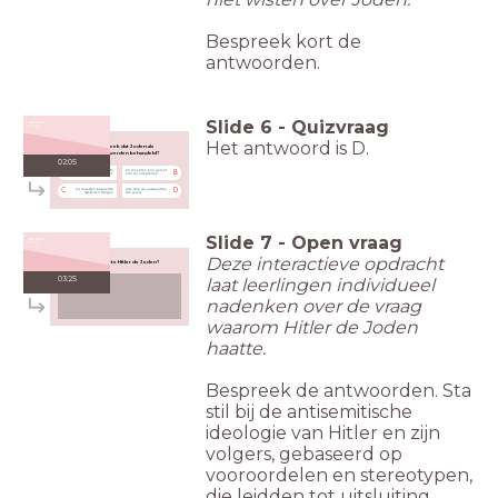
Bespreek kort de
antwoorden.
Slide
6
-
Quizvraag
Het antwoord is D.
Waaruit bleek dat Joden als
minderheid werden behandeld?
02:05
Zij mochten bepaalde
Zij mochten hun geloof
A
B
beroepen niet hebben
niet vrij uitoefenen
Zij moesten bepaalde
Alle drie de antwoorden
C
D
symbolen dragen
zijn goed
Slide
7
-
Open vraag
Deze interactieve opdracht
Waarom haatte Hitler de Joden?
03:25
laat leerlingen individueel
nadenken over de vraag
waarom Hitler de Joden
haatte.
Bespreek de antwoorden. Sta
stil bij de antisemitische
ideologie van Hitler en zijn
volgers, gebaseerd op
vooroordelen en stereotypen,
die leidden tot uitsluiting,