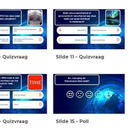
Welk natuurverschijnsel of
 PSV-fan deze week
astronomisch verschijnsel was deze
laten tatoeëren?
week ook goed zichtbaar
in Nederland?
B
A
B
PSV, maar dan verkeerd gespeld:
n 2023/2024
Noorderlicht
Maansverduistering
PVS
D
C
D
an Ajax in de
Het hoofd van PSV-fan Max
Vallende sterren
Zonsverduistering
eredivisie
Verstappen
-
Quizvraag
Slide
11
-
Quizvraag
s 1960 staat er een
En...hoe ging de
 voorkant van het
Nieuwsquiz deze week?
schrift TIME.
e?
😒
🙁
😐
🙂
😃
B
Mark Rutte
Max Verstappen
D
o Verhoeven
Tiësto
-
Quizvraag
Slide
15
-
Poll