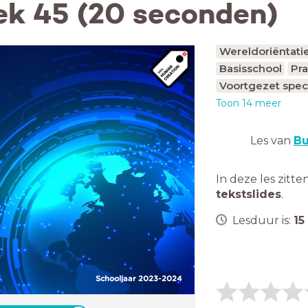
ek 45 (20 seconden)
Wereldoriëntati
Basisschool
Pra
Voortgezet spec
Toon 14 meer
Les van
Bu
In deze les zitte
tekstslides
.
Lesduur is:
15
Schooljaar 2023-2024