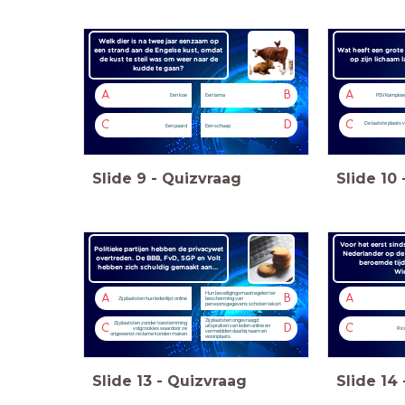
Welk dier is na twee jaar eenzaam op
een strand aan de Engelse kust, omdat
Wat heeft een grote
de kust te steil was om weer naar de
op zijn lichaam 
kudde te gaan?
A
B
A
Een koe
Een lama
PSV Kampioe
C
D
C
De laatste plaats v
Een paard
Een schaap
Slide
9
-
Quizvraag
Slide
10
Voor het eerst sind
Politieke partijen hebben de privacywet
Nederlander op de
overtreden. De BBB, FvD, SGP en Volt
beroemde tijd
hebben zich schuldig gemaakt aan...
Wi
Hun beveiligingsmaatregelen ter
A
B
A
Zij plaatsten hun ledenlijst online
bescherming van
persoonsgegevens schoten tekort
Zij plaatsten ongevraagd
Zij plaatsten zonder toestemming
C
D
C
uitspraken van leden online en
volgcookies waardoor ze
Ric
vermeldden daarbij naam en
ongewenst reclame konden maken
woonplaats
Slide
13
-
Quizvraag
Slide
14