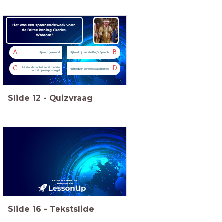
Het was een spannende week voor
de Britse koning Charles.
Waarom?
A
B
Hij werd gekroond
Hij hield zijn eerste King's Speech
C
D
Hij stond voor het eerst met zijn
Hij hield zijn eerste staatsbanket
portret op een postzegel
Slide
12
-
Quizvraag
Elke week een nieuwe
Nieuwsquiz in
Slide
16
-
Tekstslide