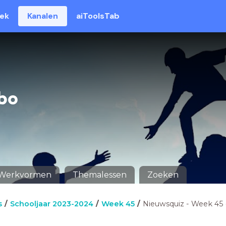
eek
Kanalen
aiToolsTab
bo
Werkvormen
Themalessen
Zoeken
s
Schooljaar 2023-2024
Week 45
Nieuwsquiz - Week 45 