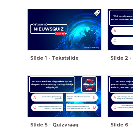
Wat was de naam 
vorige week over W
NIEUWSQUIZ
A
Week 45
C
Schooljaar 2023-2024
Slide
1
-
Tekstslide
Slide
2
-
Waarom werd het vliegverkeer op het
Waarom zie je n
vliegveld van Hamburg zondag tijdelijk
presentatoren, maar
stilgelegd?
anderen, met een op
A
B
A
Een man had zijn dochtertje
Er stond te harde wind om op te
Om aan te geven voor 
gegijzeld
stijgen
ze zijn bij de verkiezi
Om aandacht te 
C
D
C
Een beschermde diersoort zat te
Klimaatactivisten hadden zich
klimaatverandering en
broeden op de startbaan
vastgeketend aan een vliegtuig
Slide
5
-
Quizvraag
Slide
6
-