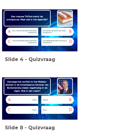
Een nieuwe TikTok-trend: de
crompouce. Maar wat is het eigenlijk?
A
B
Een croissant die denkt dat hij een
Een banaan die denkt dat hij een
tompouce is
tompouce is
C
D
Een frikandel die denkt dat hij een
Een kibbeling die denkt dat hij een
tompouce is
tompouce is
Slide
4
-
Quizvraag
Vanwege het conflict in het Midden-
Oosten is de Amerikaanse minister van
Buitenlandse Zaken regelmatig in de
regio. Wat is zijn naam?
A
B
Biden
Blinken
C
D
Harris
Kerry
Slide
8
-
Quizvraag