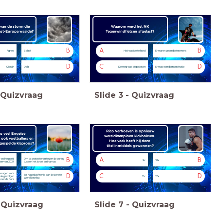
van de storm die
Waarom werd het NK
est-Europa waaide?
Tegenwindfietsen afgelast?
B
A
B
Agnes
Babet
Het waaide te hard
Er waren geen deelnemers
D
C
D
Ciarán
Debi
De weg was afgesloten
Er was een demonstratie
Quizvraag
Slide
3
-
Quizvraag
Rico Verhoeven is opnieuw
u veel Engelse
wereldkampioen kickboksen.
 ook voetballers en
Hoe vaak heeft hij deze
gespelde klaproos?
titel inmiddels gewonnen?
B
A
B
welke partij
Om te protesteren tegen de oorlog
9x
10x
ngen van 2024
tussen het Israël en Hamas
vragen voor
D
C
D
Ter nagedachtenis aan de Eerste
 de gevolgen
11x
12x
Wereldoorlog
voor de flora
Quizvraag
Slide
7
-
Quizvraag