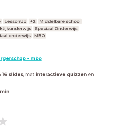
e
LessonUp
+2
Middelbare school
ktijkonderwijs
Speciaal Onderwijs
iaal onderwijs
MBO
rgerschap - mbo
n
16 slides
,
met
interactieve quizzen
en
min