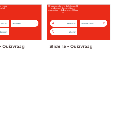
e wereld
Klimaatexperts over de hele wereld
ng tot
denken dat de gemiddelde
temperatuur in de komende 100 jaar
zal
B
A
B
0 procent
50 procent
toenmenen
hetzelfde blijven
C
0 procent
afnemen
-
Quizvraag
Slide
15
-
Quizvraag