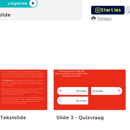
volgende
Start les
slide
Printen
I
Hoeveel meisjes in alle lage-
Op eenvoudige vragen over wereldwijde trends geven we
inkomenslanden ter wereld maken
systematisch de verkeerde antwoorden. Het is zelfs zo erg dat
een chimpansee die willekeurig antwoorden kiest consequent
de basisschool af?
leraren, journalisten, Nobelprijswinnaars en studenten overtreft.
N
In
Feitenkennis
legt hoogleraar Internationale Gezondheid en
wereldfenomeen Hans Rosling uit waarom dit gebeurt. Hij
presenteert daarbij tien redenen en komt zo met een radicaal
nieuwe verklaring.
N
Ons probleem is dat we niet weten wat we niet weten, en dat
A
B
20 procent
40 procent
zelfs onze gissingen gebaseerd zijn op onbewuste en
voorspelbare vooroordelen. Het blijkt dat onze wereld in een
veel betere staat is dan we denken.
S
Dat betekent niet dat er geen echte zorgen zijn. Maar als we ons
de hele tijd zorgen maken om de verkeerde dingen en ons niet
C
60 procent
richten op de feiten, kunnen we het zicht verliezen op de
dingen die ons het meest bedreigen.
Tekstslide
Slide
3
-
Quizvraag