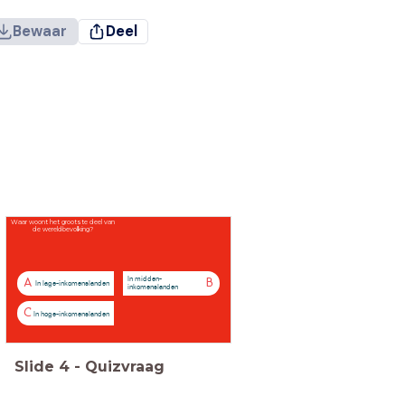
Bewaar
Deel
Waar woont het grootste deel van
de wereldbevolking?
In midden-
A
B
In lage-inkomenslanden
inkomenslanden
C
In hoge-inkomenslanden
Slide
4
-
Quizvraag