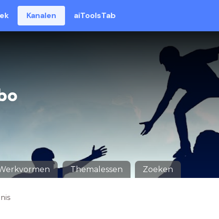
eek
Kanalen
aiToolsTab
bo
Werkvormen
Themalessen
Zoeken
nis