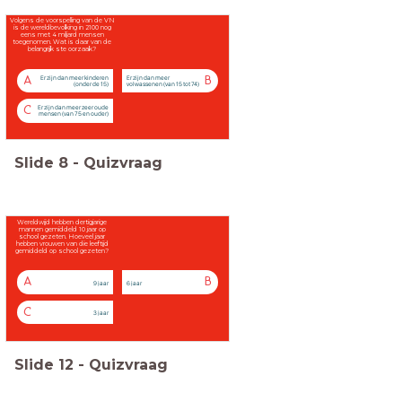
Volgens de voorspelling van de VN
is de wereldbevolking in 2100 nog
eens met 4 miljard mensen
toegenomen. Wat is daar van de
belangrijk ste oorzaak?
Er zijn dan meer kinderen
Er zijn dan meer
A
B
(onder de 15)
volwassenen (van 15 tot 74)
Er zijn dan meer zeer oude
C
mensen (van 75 en ouder)
Slide
8
-
Quizvraag
Wereldwijd hebben dertigjarige
mannen gemiddeld 10 jaar op
school gezeten. Hoeveel jaar
hebben vrouwen van die leeftijd
gemiddeld op school gezeten?
A
B
9 jaar
6 jaar
C
3 jaar
Slide
12
-
Quizvraag