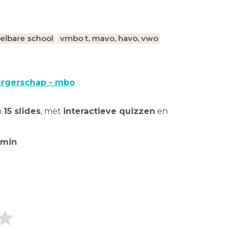
elbare school
vmbo t, mavo, havo, vwo
rgerschap - mbo
n
15 slides
,
met
interactieve quizzen
en
min