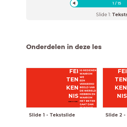
1
/
15
Slide
1
:
Tekst
Onderdelen in deze les
FE
FEI
10 REDENEN
WAAROM
WE
TE
TEN
EEN
VERKEERD
KE
KEN
BEELD VAN
DE WERELD
NI
NIS
HEBBEN EN
WAAROM
HET BETER
HANS ROSLING
GAAT DAN
JE DENKT
Slide
1
-
Tekstslide
Slide
2
-