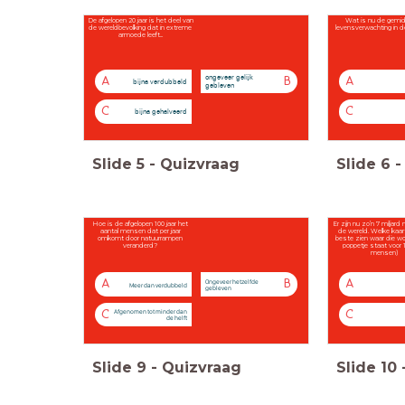
De afgelopen 20 jaar is het deel van
Wat is nu de gemi
de wereldbevolking dat in extreme
levensverwachting in d
armoede leeft...
ongeveer gelijk
A
B
A
bijna verdubbeld
gebleven
C
C
bijna gehalveerd
Slide
5
-
Quizvraag
Slide
6
-
Hoe is de afgelopen 100 jaar het
Er zijn nu zo’n 7 miljar
aantal mensen dat per jaar
de wereld. Welke kaart
omkomt door natuurrampen
beste zien waar die wo
veranderd?
poppetje staat voor 1
mensen)
Ongeveer hetzelfde
A
B
A
Meer dan verdubbeld
gebleven
Afgenomen tot minder dan
C
C
de helft
Slide
9
-
Quizvraag
Slide
10