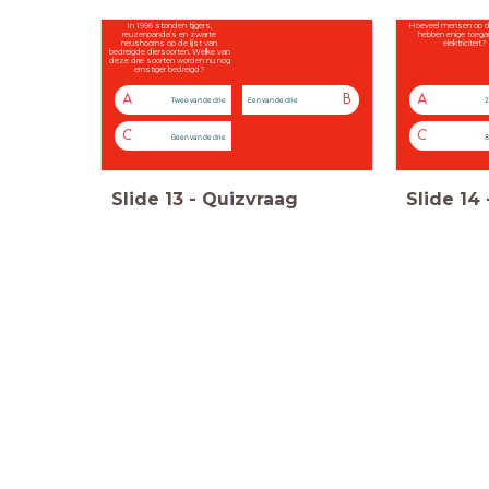
In 1996 stonden tijgers,
Hoeveel mensen op d
reuzenpanda’s en zwarte
hebben enige toega
neushoorns op de lijst van
elektriciteit?
bedreigde diersoorten. Welke van
deze drie soorten worden nu nog
ernstiger bedreigd?
A
B
A
Twee van de drie
Een van de drie
2
C
C
Geen van de drie
8
Slide
13
-
Quizvraag
Slide
14