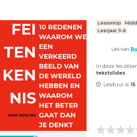
LessonUp
Midd
FEI
10 REDENEN
Leerjaar 3-6
WAAROM WE
EEN
TEN
Les van
Bu
VERKEERD
BEELD VAN
In deze les zitte
KEN
tekstslides
.
DE WERELD
HEBBEN EN
Lesduur is:
15
NIS
WAAROM
HET BETER
GAAT DAN
HANS ROSLING
JE DENKT