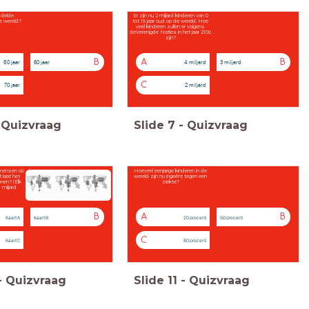
ddelde
Er zijn nu 2 miljard kinderen van 0
e wereld?
tot 15 jaar oud op de wereld. Hoe
veel kinderen zullen er volgens
deVerenigde Naties in het jaar 2100
zijn?
B
A
B
50 jaar
60 jaar
4 miljard
3 miljard
C
70 jaar
2 miljard
Quizvraag
Slide
7
-
Quizvraag
d mensen op
Hoeveel eenjarige kinderen in de
 laat het
wereld zijn nu ingeënt tegen een
nen? (Elk
ziekte?
 miljard
B
A
B
Kaart A
Kaart B
20 procent
50 procent
C
Kaart C
80 procent
-
Quizvraag
Slide
11
-
Quizvraag