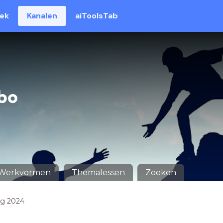
eek
Kanalen
aiToolsTab
bo
Werkvormen
Themalessen
Zoeken
ag 2024