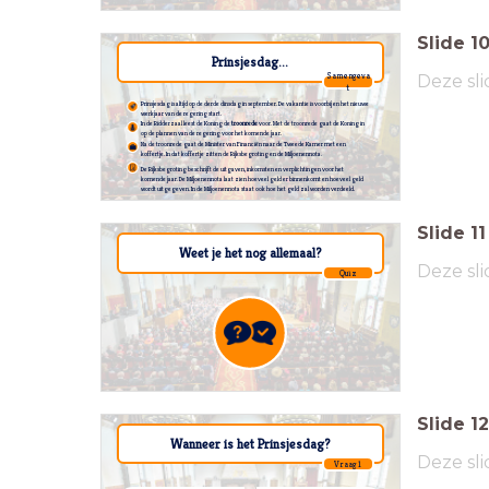
Slide
1
Prinsjesdag...
Deze sli
Samengeva
t
Prinsjesdag is altijd op de derde dinsdag in september. De vakantie is voorbij en het nieuwe
werkjaar van de regering start.
In de Ridderzaal leest de Koning de
troonrede
voor.
Met de troonrede gaat de Koning in
op de plannen van de regering voor het komende jaar.
Na de troonrede gaat de Minister van Financiën naar de Tweede Kamer met een
koffertje.
In dat koffertje zitten de Rijksbegroting en de Miljoenennota.
De Rijksbegroting beschrijft de uitgaven, inkomsten en verplichtingen voor het
komende jaar.
De Miljoenennota laat zien hoeveel geld er binnenkomt en hoeveel geld
wordt uitgegeven. In de Miljoenennota staat ook hoe het geld zal worden verdeeld.
Slide
11
Weet je het nog allemaal?
Deze sli
Quiz
Slide
12
Wanneer is het Prinsjesdag?
Deze sli
Vraag 1