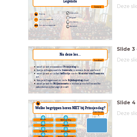
Legenda
Deze sli
Iconen
Schrijfopdracht
Sleepvraag
Infographic
Video op volgende slide
Out of the box
Quiz start op volgende slide
Filmopdracht
Slide
3
Na deze les...
Deze sli
Lesdoel
weet je wat en wanneer
Prinsjesdag
is
kan je uitleggen wat de
troonrede
is en wie deze voorleest
weet je wat er in het
koffertje
van de
Minister van Financiën
zit
kan je uitleggen wat er in de
Rijksbegroting
staat
weet je wat de
Miljoenennota
is en kan je vertellen welke
onderdelen jij belangrijk vindt
Slide
4
Welke begrippen horen NIET bij Prinsjesdag?
Deze sli
Voorkenni
s
Hoedjes
Rijksbegroting
Kroon
Koffertje
Troonrede
Referendum
Miljoenennota
Minister van Financiën