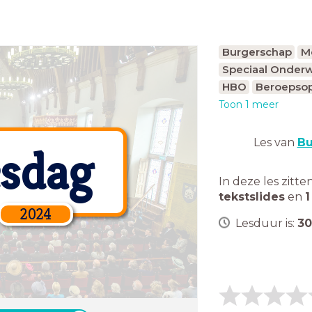
Burgerschap
M
Speciaal Onderw
HBO
Beroepsop
Toon 1 meer
Les van
Bu
esdag
In deze les zitte
tekstslides
en
1
2024
Lesduur is:
30