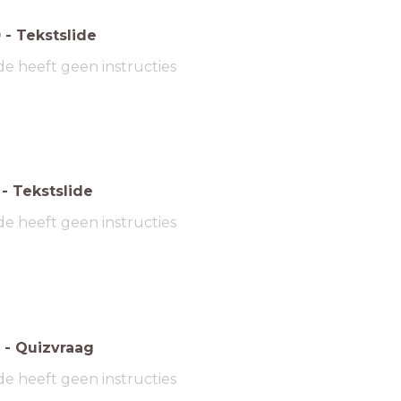
0
-
Tekstslide
de heeft geen instructies
-
Tekstslide
de heeft geen instructies
-
Quizvraag
de heeft geen instructies