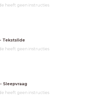
de heeft geen instructies
-
Tekstslide
de heeft geen instructies
-
Sleepvraag
de heeft geen instructies