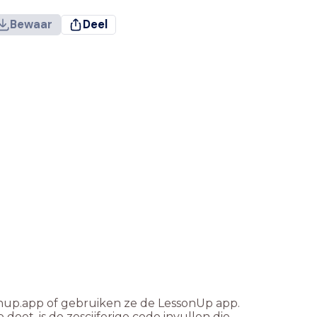
Bewaar
Deel
onup.app of gebruiken ze de LessonUp app.
oet, is de zescijferige code invullen die