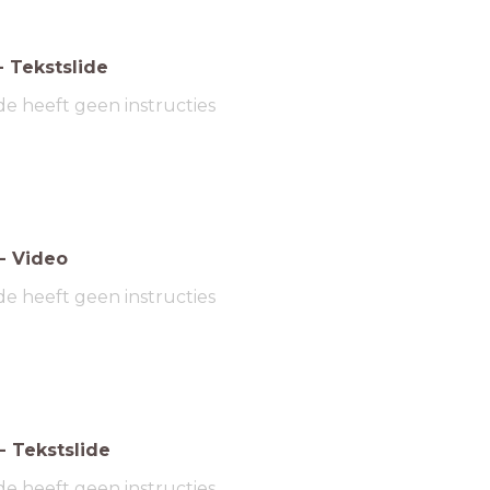
-
Tekstslide
de heeft geen instructies
-
Video
de heeft geen instructies
-
Tekstslide
de heeft geen instructies