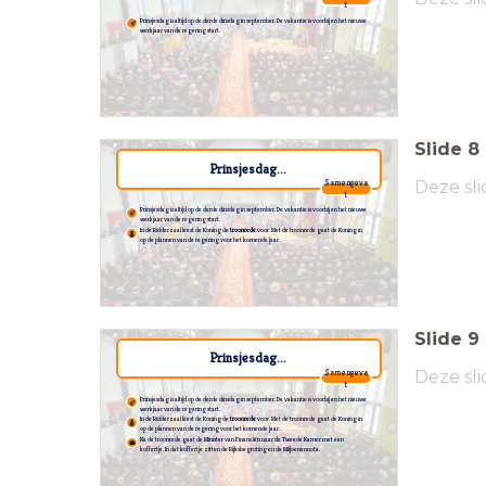
t
Prinsjesdag is altijd op de derde dinsdag in september. De vakantie is voorbij en het nieuwe
werkjaar van de regering start.
Slide
8
Prinsjesdag...
Deze sli
Samengeva
t
Prinsjesdag is altijd op de derde dinsdag in september. De vakantie is voorbij en het nieuwe
werkjaar van de regering start.
In de Ridderzaal leest de Koning de
troonrede
voor.
Met de troonrede gaat de Koning in
op de plannen van de regering voor het komende jaar.
Slide
9
Prinsjesdag...
Deze sli
Samengeva
t
Prinsjesdag is altijd op de derde dinsdag in september. De vakantie is voorbij en het nieuwe
werkjaar van de regering start.
In de Ridderzaal leest de Koning de
troonrede
voor.
Met de troonrede gaat de Koning in
op de plannen van de regering voor het komende jaar.
Na de troonrede gaat de Minister van Financiën naar de Tweede Kamer met een
koffertje.
In dat koffertje zitten de Rijksbegroting en de Miljoenennota.