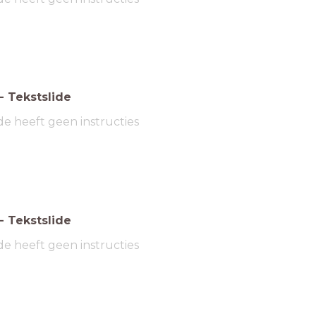
-
Tekstslide
de heeft geen instructies
-
Tekstslide
de heeft geen instructies