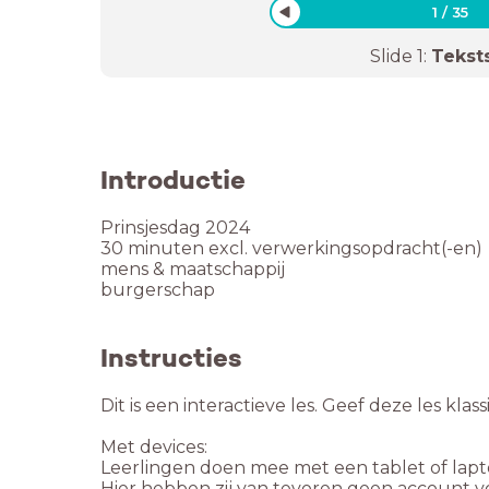
1
/
35
Slide
1
:
Tekst
Introductie
Prinsjesdag 2024
30 minuten excl. verwerkingsopdracht(-en)
mens & maatschappij
burgerschap
Instructies
Dit is een interactieve les. Geef deze les klas
Met devices:
Leerlingen doen mee met een tablet of lapt
Hier hebben zij van tevoren geen account voo