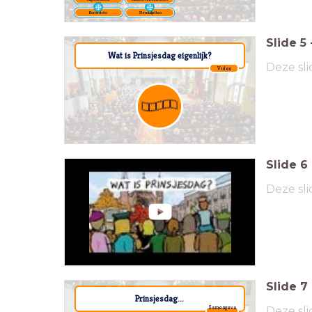
Bordesfoto
Stembiljetten
Slide
5
Wat is Prinsjesdag eigenlijk?
Deze sli
Video
Slide
6
Deze sli
Slide
7
Prinsjesdag...
Deze sli
Samengeva