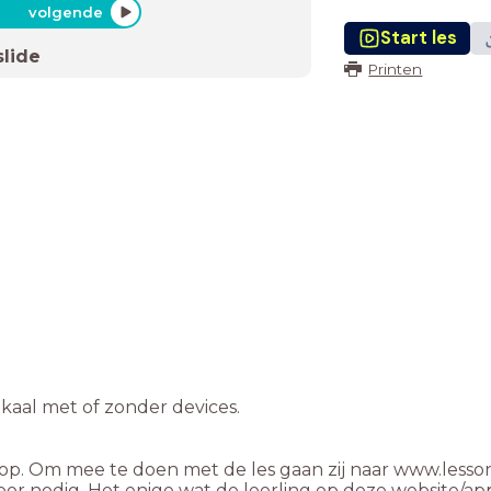
volgende
Start les
slide
Printen
sikaal met of zonder devices.
op. Om mee te doen met de les gaan zij naar www.less
r nodig. Het enige wat de leerling op deze website/app d