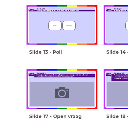
Stelling #3
Stelling #4
Paarse
Paarse
vrijdag
vrijdag
Als ik paars draag denkt iedereen dat ik homo ben.
Je mag zijn wie j
Eens
Oneens
Slide
13
-
Poll
Slide
14
Opdracht #1
Opdracht #2
Paarse
Paarse
vrijdag
vrijdag
Maak je eigen regenboogvlag met voorwerpen in de school.
Pronken met Paa
Fotografeer je vlag en upload hem op deze pagina.
Ontwerp een emblee
ze
Paarse
vrijdag 
Slide
17
-
Open vraag
Slide
18