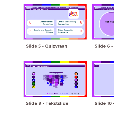
Paarse vrijda
g
wordt
g
eor
g
aniseerd door de GSA o
p
school.
Paarse vrijdag g
Paarse
Paarse
vrijdag
vrijdag
vrijdag
Waar staat GSA voor?
Schrijf in 2 minut
sekse
Greater School
Gender and Sexuality
Wat weet
A
B
Adaptation
Appreciation
Gender and Sexuality
Global Sexsuality
C
D
Alliance
Acceptance
Slide
5
-
Quizvraag
Slide
6
-
Paarse
Paarse
vrijdag
vrijdag
LHBTIQAPC+ uitgelegd
Paarse Vrijdag: Een Les in Bewustwording en
Paarse Vrijda
L
Q
Tolerantie
H
A
B
P
T
C
I
+
Klik op de
Vrouw
Man
Non-binair
hotspots
Slide
9
-
Tekstslide
Slide
10