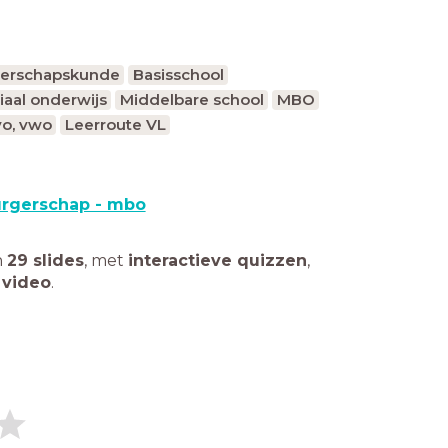
erschapskunde
Basisschool
iaal onderwijs
Middelbare school
MBO
o, vwo
Leerroute VL
rgerschap - mbo
n
29 slides
,
met
interactieve quizzen
,
 video
.