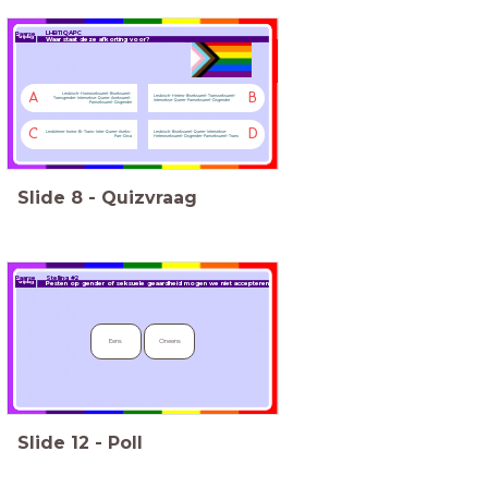
LHBTIQAPC
Paarse
vrijdag
Waar staat deze afkorting voor?
Lesbisch-Homoseksueel-Biseksueel-
A
B
Lesbisch-Hetero-Biseksueel-Transseksueel-
Transgender-Intersekse-Queer-Aseksueel-
Intersekse-Queer-Panseksueel-Cisgender
Panseksueel-Cisgender
C
D
Lesbiënne-homo-Bi-Trans-Inter-Queer-Aseks-
Lesbisch-Biseksueel-Queer-Intersekse-
Pan-Circa
Heteroseksueel-Cisgender-Panseksueel-Trans
Slide
8
-
Quizvraag
Stelling #2
Paarse
vrijdag
Pesten op gender of seksuele geaardheid mogen we niet accepteren.
Eens
Oneens
Slide
12
-
Poll