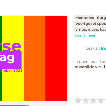
Mentorles
Burg
Voortgezet spec
vmbo, mavo, hav
Toon 9 meer
rse
Les van
Bu
dag
In deze les zitte
tekstslides
en
1
ce
mber 2023