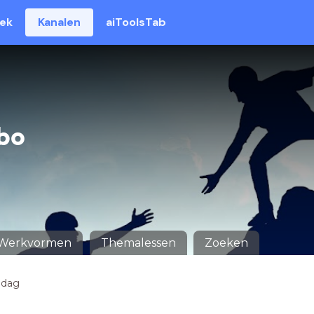
eek
Kanalen
aiToolsTab
bo
Werkvormen
Themalessen
Zoeken
jdag