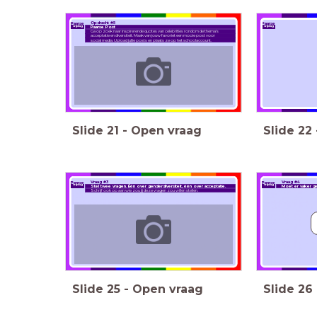
Opdracht #5
Paarse
Paarse
vrijdag
vrijdag
Paarse Post
Ga op zoek naar inspirerende quotes van celebrities rondom de thema's
acceptatie en diversiteit. Maak van jouw favoriet een mooie post voor
social media. Upload jullie posts en plaats ze op het schoolaccount.
Paarse Vrijda
Slide
21
-
Open vraag
Slide
22
Vraag #3
Vraag #4
Paarse
Paarse
vrijdag
vrijdag
Stel twee vragen. Één over genderdiversiteit, één over acceptatie.
Moet er vaker ge
Schrijf ook op aan wie zou jij deze vragen zou willen stellen.
Slide
25
-
Open vraag
Slide
26