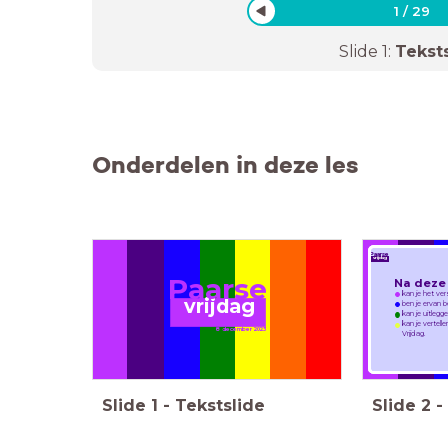
1
/
29
Slide
1
:
Tekst
Onderdelen in deze les
Paarse
vrijdag
Paarse
Na deze l
Paarse Vrijda
I
kan je het ve
vrijdag
ben je ervan b
kan je uitlegg
kan je vertell
8 dece
mber 2023
Vrijdag.
Slide
1
-
Tekstslide
Slide
2
-