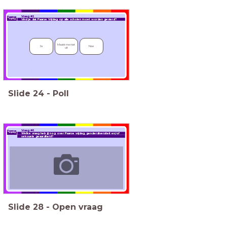
Vraag #2
Paarse
vrijdag
Vind je dat Paarse Vrijdag op alle scholen moet worden gevierd?
Maakt me niet 
Ja
Nee
uit
Slide
24
-
Poll
Vraag #6
Paarse
vrijdag
Welke vraag heb jij nog over Paarse vrijdag, genderdiversiteit en/of
seksuele geaardheid?
Slide
28
-
Open vraag