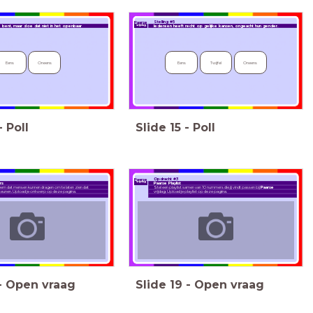
Stelling #5
Paarse
vrijdag
e bent, maar doe dat niet in het openbaar
Iedereen heeft recht op gelijke kansen, ongeacht hun gender.
Eens
Oneens
Eens
Twijfel
Oneens
-
Poll
Slide
15
-
Poll
Opdracht #3
Paarse
vrijdag
rs
Paarse Playlist
m dat mensen kunnen dragen om te laten zien dat
Stel een playlist samen van 10 nummers die jij vindt passen bij
Paarse
steunen. Upload je ontwerp op deze pagina.
vrijdag. Upload je playlist op deze pagina.
-
Open vraag
Slide
19
-
Open vraag