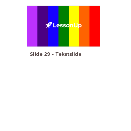
Paarse Vrijdag: Een Les in Bewustwording en
Tolerantie
Slide
29
-
Tekstslide