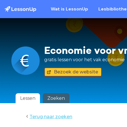
Wat is LessonUp
Lesbiblioth
Economie voor 
gratis lessen voor het vak economie
Bezoek de website
Lessen
Zoeken
‹
Terug naar zoeken