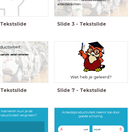
arbeidskrachten.
Tekstslide
Slide
3
-
Tekstslide
ductiviteit
en periode : aantal werkenden
Wat heb je geleerd?
Tekstslide
Slide
7
-
Tekstslide
 manieren kun je de
Arbeidsproductiviteit neemt toe door
roductiviteit vergroten?
goede scholing.
A
B
juist
onjuist