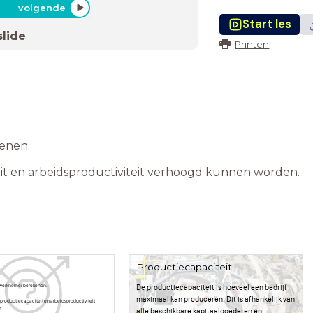
volgende
Start les
slide
Printen
enen.
it en arbeidsproductiviteit verhoogd kunnen worden.
Productiecapaciteit
r werknemer berekenen.
De productiecapaciteit is hoeveel een bedrijf
maximaal kan produceren. Dit is afhankelijk van
 productiecapaciteit en arbeidsproductiviteit
n.
alle beschikbare
kapitaalgoederen
en