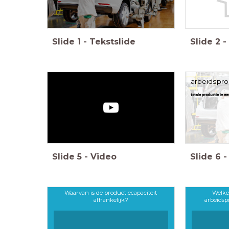
Slide
1
-
Tekstslide
Slide
2
-
arbeidspro
totale productie in e
Slide
5
-
Video
Slide
6
-
Waarvan is de productiecapaciteit
Welke
afhankelijk?
arbeidsp