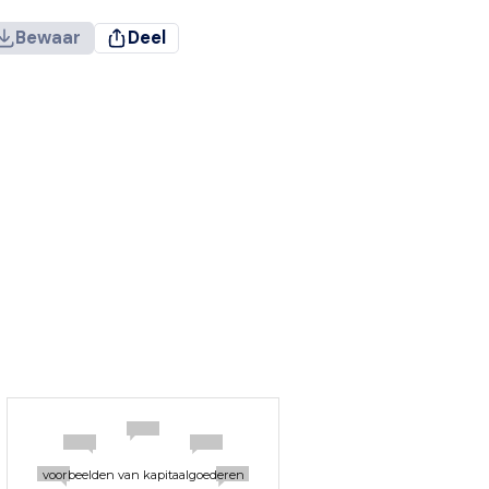
Bewaar
Deel
voorbeelden van kapitaalgoederen