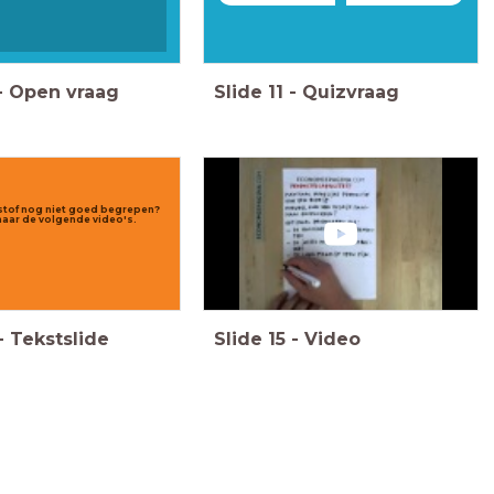
-
Open vraag
Slide
11
-
Quizvraag
sstof nog niet goed begrepen?
naar de volgende video's.
-
Tekstslide
Slide
15
-
Video