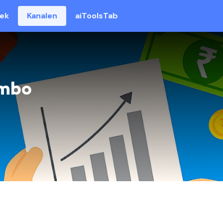
eek
Kanalen
aiToolsTab
vmbo