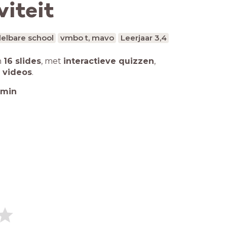
viteit
elbare school
vmbo t, mavo
Leerjaar 3,4
n
16 slides
,
met
interactieve quizzen
,
 videos
.
min