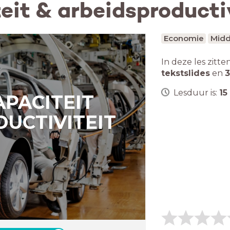
eit & arbeidsproducti
Economie
Midd
In deze les zitte
tekstslides
en
3
Lesduur is:
15
APACITEIT
UCTIVITEIT