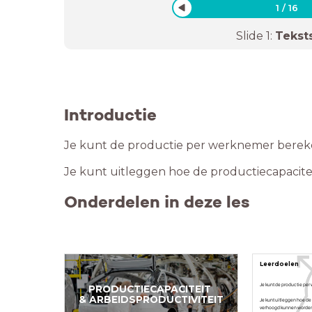
1
/
16
Slide
1
:
Tekst
Introductie
Je kunt de productie per werknemer berek
Je kunt uitleggen hoe de productiecapacite
Onderdelen in deze les
Leerdoelen
Je kunt de productie pe
PRODUCTIECAPACITEIT
& ARBEIDSPRODUCTIVITEIT
Je kunt uitleggen hoe de
verhoogd kunnen worde