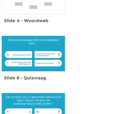
Slide
4
-
Woordweb
De productiecapaciteit wordt bepaald
door ...
het aantal mensen dat in
A
B
de arbeidsproductiviteit
een bedrijf werkt
de kapitaalgoederen die
C
D
de snelheid van werken
worden gebruikt
Slide
8
-
Quizvraag
De winkels zijn in december elke avond
open. Wordt hierdoor de
arbeidsproductiviteit groter?
A
B
ja
nee