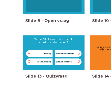
Slide
9
-
Open vraag
Slide
10
Wat is NIET van invloed op de
arbeidsproductiviteit?
Heb je de le
Kijk dan 
A
B
scholing
arbeidsvoorwaarden
C
D
arbeidsverdeling
productiefactoren
Slide
13
-
Quizvraag
Slide
14