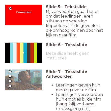
Slide
5
-
Tekstslide
Bij verwoorden gaat het er
Verwoorden
om dat leerlingen leren
stilstaan en woorden
koppelen aan de gevoelens
die omhoog komen door het
kijken naar film.
Slide
6
-
Tekstslide
Fragment 0:30-03:13
Deze slide heeft geen
instructies
Slide
7
-
Tekstslide
Antwoorden
Leerlingen geven hun
mening over de film
Leerlingen verwoorden
hun emoties bij de film
(bang, blij, verbaasd,
nieuwsgierig etc.).