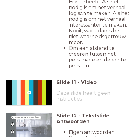
Bijvoorbeeld: Als het
nodig is om het verhaal
logisch te maken. Als het
nodig is om het verhaal
interessanter te maken.
Nooit, want dan is het
niet waarheidsgetrouw
meer.
Om een afstand te
creëren tussen het
personage en de echte
persoon.
Slide
11
-
Video
Deze slide heeft geen
instructies
Slide
12
-
Tekstslide
Documentaire versus fictie
Antwoorden
Eigen antwoorden.