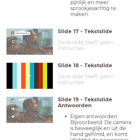
pijnlijk en meer
sprookjesachtig te
maken.
Slide
17
-
Tekstslide
Cameravoering
Deze slide heeft geen
instructies
Slide
18
-
Tekstslide
Fragment IDWD 8:39 - 11:12
Deze slide heeft geen
instructies
Slide
19
-
Tekstslide
Antwoorden
Eigen antwoorden.
Bijvoorbeeld: De camera
is beweeglijk en uit de
hand gefilmd, en komt