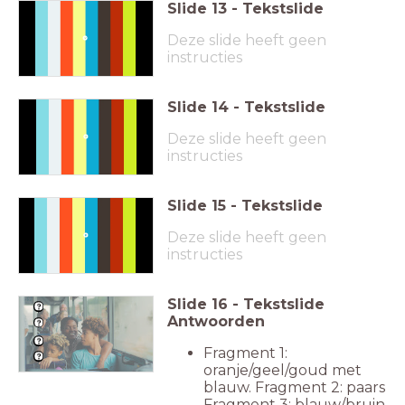
Slide
13
-
Tekstslide
Fragment 0:33 - 0:59
Deze slide heeft geen
instructies
Slide
14
-
Tekstslide
Fragment 5:26 - 6:07
Deze slide heeft geen
instructies
Slide
15
-
Tekstslide
Fragment 7:57 - 8:38
Deze slide heeft geen
instructies
Slide
16
-
Tekstslide
Antwoorden
Fragment 1:
oranje/geel/goud met
blauw. Fragment 2: paars
Fragment 3: blauw/bruin