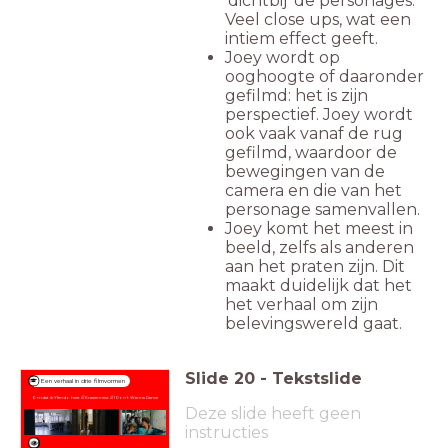
'dichtbij' de personages.
Veel close ups, wat een
intiem effect geeft.
Joey wordt op
ooghoogte of daaronder
gefilmd: het is zijn
perspectief. Joey wordt
ook vaak vanaf de rug
gefilmd, waardoor de
bewegingen van de
camera en die van het
personage samenvallen.
Joey komt het meest in
beeld, zelfs als anderen
aan het praten zijn. Dit
maakt duidelijk dat het
het verhaal om zijn
belevingswereld gaat.
Slide
20
-
Tekstslide
Een verhaal in drie filmvormen
Omdat ik Yfendo heet /// Kraaiennest /// I Don't Wanna Dance
Deze slide heeft geen
instructies