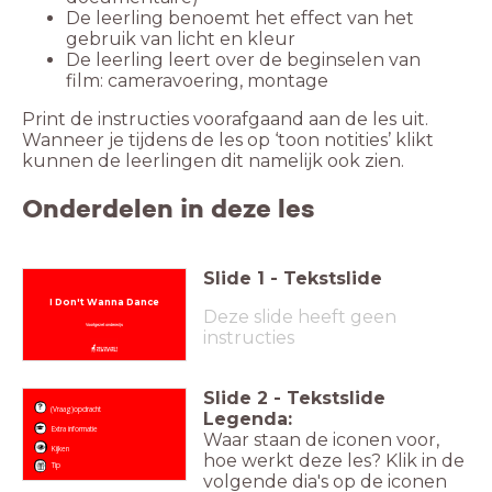
De leerling benoemt het effect van het
gebruik van licht en kleur
De leerling leert over de beginselen van
film: cameravoering, montage
Print de instructies voorafgaand aan de les uit.
Wanneer je tijdens de les op ‘toon notities’ klikt
kunnen de leerlingen dit namelijk ook zien.
Onderdelen in deze les
Slide
1
-
Tekstslide
I Don't Wanna Dance
Deze slide heeft geen
Voortgezet onderwijs
instructies
Slide
2
-
Tekstslide
(Vraag)opdracht
Legenda:
Extra informatie
Waar staan de iconen voor,
Kijken
hoe werkt deze les? Klik in de
Tip
volgende dia's op de iconen