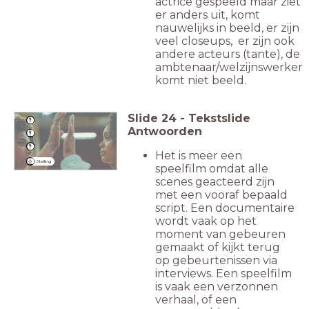
actrice gespeeld maar ziet
er anders uit, komt
nauwelijks in beeld, er zijn
veel closeups, er zijn ook
andere acteurs (tante), de
ambtenaar/welzijnswerker
komt niet beeld.
Slide
24
-
Tekstslide
Antwoorden
Het is meer een
Stelling
speelfilm omdat alle
scenes geacteerd zijn
met een vooraf bepaald
script. Een documentaire
wordt vaak op het
moment van gebeuren
gemaakt of kijkt terug
op gebeurtenissen via
interviews. Een speelfilm
is vaak een verzonnen
verhaal, of een