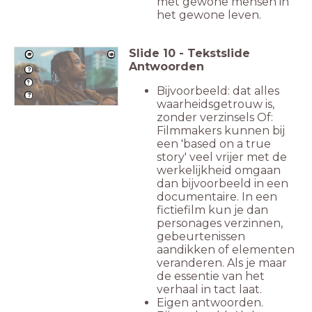
met gewone mensen in
het gewone leven.
Slide
10
-
Tekstslide
Antwoorden
Bijvoorbeeld: dat alles
waarheidsgetrouw is,
zonder verzinsels Of:
Filmmakers kunnen bij
een 'based on a true
story' veel vrijer met de
werkelijkheid omgaan
dan bijvoorbeeld in een
documentaire. In een
fictiefilm kun je dan
personages verzinnen,
gebeurtenissen
aandikken of elementen
veranderen. Als je maar
de essentie van het
verhaal in tact laat.
Eigen antwoorden.