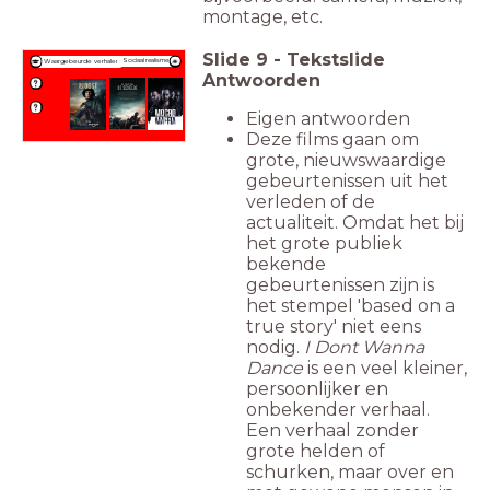
montage, etc.
Slide
9
-
Tekstslide
Sociaal realisme
Waargebeurde verhalen
Antwoorden
Eigen antwoorden
Deze films gaan om
grote, nieuwswaardige
gebeurtenissen uit het
verleden of de
actualiteit. Omdat het bij
het grote publiek
bekende
gebeurtenissen zijn is
het stempel 'based on a
true story' niet eens
nodig.
I Dont Wanna
Dance
is een veel kleiner,
persoonlijker en
onbekender verhaal.
Een verhaal zonder
grote helden of
schurken, maar over en