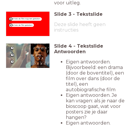
voor uitleg.
Slide
3
-
Tekstslide
Ik heb de film nog niet gekeken
Deze slide heeft geen
Ik heb de film gekeken
instructies
Slide
4
-
Tekstslide
Antwoorden
Eigen antwoorden.
Bijvoorbeeld: een drama
(door de boventitel), een
film over dans (door de
titel), een
autobiografische film
Eigen antwoorden. Je
kan vragen: als je naar de
bioscoop gaat, wat voor
posters zie je daar
hangen?
Eigen antwoorden.