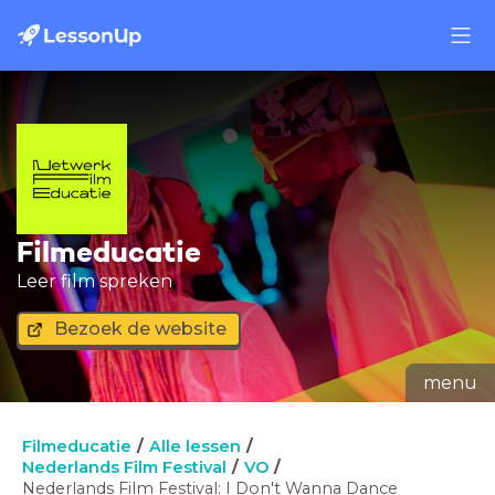
Filmeducatie
Leer film spreken
Bezoek de website
menu
Filmeducatie
Alle lessen
Nederlands Film Festival
VO
Nederlands Film Festival: I Don't Wanna Dance