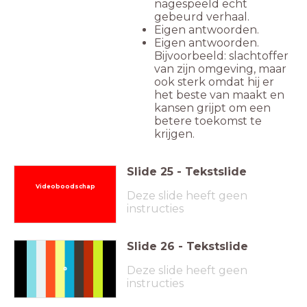
nagespeeld echt
gebeurd verhaal.
Eigen antwoorden.
Eigen antwoorden.
Bijvoorbeeld: slachtoffer
van zijn omgeving, maar
ook sterk omdat hij er
het beste van maakt en
kansen grijpt om een
betere toekomst te
krijgen.
Slide
25
-
Tekstslide
Videoboodschap
Deze slide heeft geen
instructies
Slide
26
-
Tekstslide
fragment maker
Deze slide heeft geen
instructies