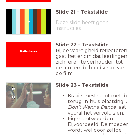
Slide
21
-
Tekstslide
Kraaiennest 0:00 - 2:55 (maar
eigenlijk zou ik zeggen: hele
Deze slide heeft geen
film)
instructies
Slide
22
-
Tekstslide
Bij de vaardigheid reflecteren
Reflecteren
gaat het er om dat leerlingen
zich leren te verhouden tot
de film en de boodschap van
de film
Slide
23
-
Tekstslide
Kraaiennest stopt met de
terug-in-huis-plaatsing;
I
Don't Wanna Dance
laat
vooral het vervolg zien.
Eigen antwoorden.
Bijvoorbeeld: De moeder
wordt wel door zelfde