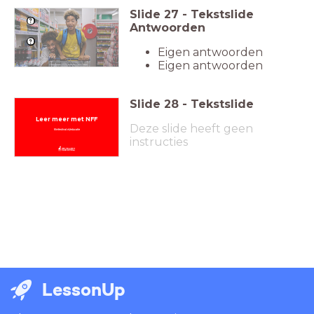
Slide
27
-
Tekstslide
Antwoorden
Eigen antwoorden
Eigen antwoorden
Slide
28
-
Tekstslide
Leer meer met NFF
Deze slide heeft geen
filmfestival.nl/educatie
instructies
LessonUp