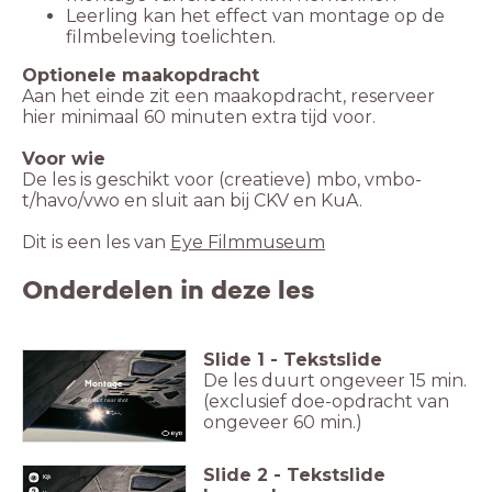
Leerling kan het effect van montage op de
filmbeleving toelichten.
Aan het einde zit een maakopdracht, reserveer
hier minimaal 60 minuten extra tijd voor.
Voor wie
De les is geschikt voor (creatieve) mbo, vmbo-
t/havo/vwo en sluit aan bij CKV en KuA.
Dit is een les van
Eye Filmmuseum
Onderdelen in deze les
Slide
1
-
Tekstslide
De les duurt ongeveer 15 min.
Montage
(exclusief doe-opdracht van
Van shot naar shot
ongeveer 60 min.)
Slide
2
-
Tekstslide
Kijk