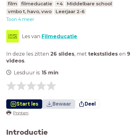
film
filmeducatie
+4
Middelbare school
vmbo t, havo, vwo
Leerjaar 2-6
Toon 4 meer
Les van
Filmeducatie
In deze les zitten
26 slides
,
met
tekstslides
en
9
videos
.
Lesduur is:
15
min
Start les
Bewaar
Deel
Printen
Introductie