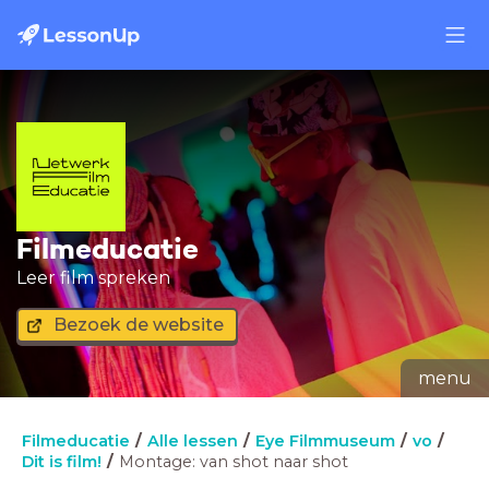
Filmeducatie
Leer film spreken
Bezoek de website
menu
Filmeducatie
Alle lessen
Eye Filmmuseum
vo
Dit is film!
Montage: van shot naar shot