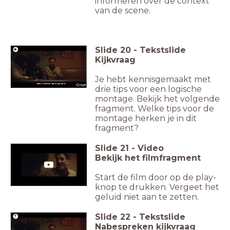
informeren over de context
van de scene.
Slide
20
-
Tekstslide
Kijkvraag
Je hebt kennisgemaakt met
BlacKkKlansman, Spike Lee (2018)
drie tips voor een logische
montage. Bekijk het volgende
fragment. Welke tips voor de
montage herken je in dit
fragment?
Slide
21
-
Video
Bekijk het filmfragment
Start de film door op de play-
knop te drukken. Vergeet het
geluid niet aan te zetten.
Slide
22
-
Tekstslide
Nabespreken kijkvraag