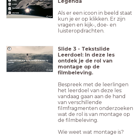
Legenda
Vraag
Luister
Opdracht
Als er een icoon in beeld staat
Informatie
kun je er op klikken. Er zijn
vragen en kijk-, doe- en
luisteropdrachten.
Slide
3
-
Tekstslide
Leerdoe
l: In deze les
ontdek je de rol van
In deze les ontdek je de rol van montage op de beleving
van film.
montage op de
filmbeleving.
Bespreek met de leerlingen
het leerdoel van deze les:
vandaag gaan
aan de hand
van verschillende
filmfragmenten onderzoeken
wat de rol is van montage op
de filmbeleving.
Wie weet wat montage is?