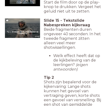
Start de film door op de play-
knop te drukken. Vergeet het
geluid niet uit te zetten.
Slide
15
-
Tekstslide
Nabespreken kijkvraag
Beide fragmenten duren
Tip 2. De lengte van de shots bepalen de
ongeveer 40 seconden. In het
kijkbeleving
tweede fragment zitten
alleen veel meer
shotwissellingen.
Welk effect heeft dat op
de kijkbeleving van de
leerlingen?
(eigen
antwoorden)
Tip 2
Shots zijn bepalend voor de
kijkervaring: Lange shots
kunnen het gevoel van
vertraging geven, k
orte shots
een gevoel van versnelling. Bij
een shot van gemiddelde