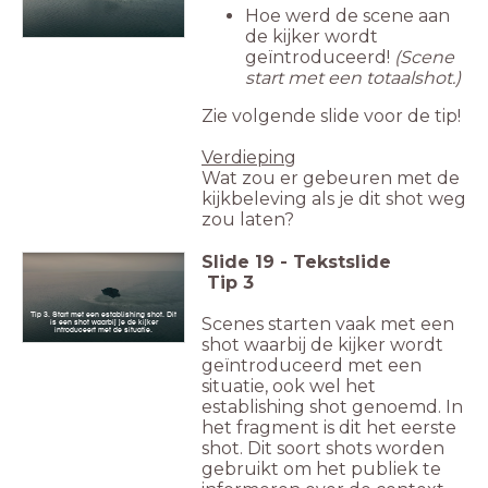
Hoe werd de scene aan
de kijker wordt
geïntroduceerd!
(Scene
start met een totaalshot.)
Zie volgende slide voor de tip!
Verdieping
Wat zou er gebeuren met de
kijkbeleving als je dit shot weg
zou laten?
Slide
19
-
Tekstslide
Tip 3
Tip 3. Start met een establishing shot. Dit
Scenes starten vaak met een
is een shot waarbij je de kijker
introduceert met de situatie.
shot waarbij de kijker wordt
geïntroduceerd met een
situatie, ook wel het
establishing shot genoemd. In
het fragment is dit het eerste
shot. Dit soort shots worden
gebruikt om het publiek te