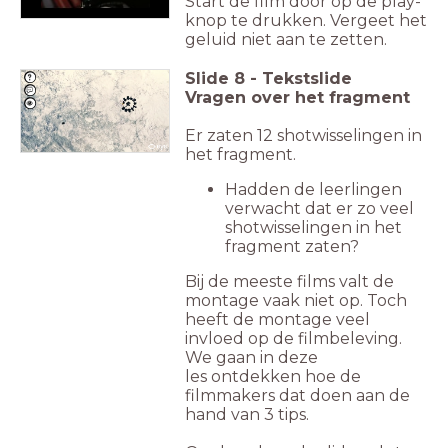
Start de film door op de play-
knop te drukken. Vergeet het
geluid niet aan te zetten.
Slide
8
-
Tekstslide
Vragen over het fragment
Er zaten 12 shotwisselingen in
het fragment.
Hadden de leerlingen
verwacht dat er zo veel
shotwisselingen in het
fragment zaten?
Bij de meeste films valt de
montage vaak niet op. Toch
heeft de montage veel
invloed op de filmbeleving.
We gaan in deze
les
ontdekken hoe de
filmmakers dat doen aan de
hand van 3 tips.