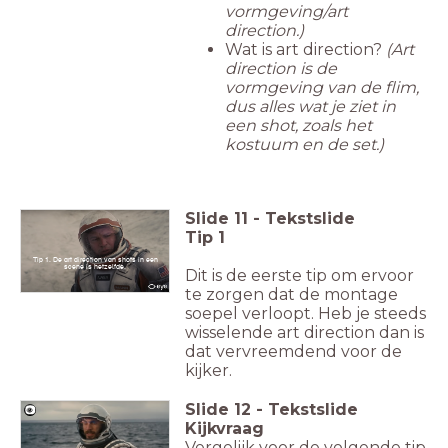
vormgeving/art
direction.)
Wat is art direction?
(Art
direction is de
vormgeving van de flim,
dus alles wat je ziet in
een shot, zoals het
kostuum en de set.)
Slide
11
-
Tekstslide
Tip 1
Tip 1. De art direction van shots in een
scene is hetzelfde.
Dit is de eerste tip om ervoor
te zorgen dat de montage
soepel verloopt. Heb je steeds
wisselende art direction dan is
dat vervreemdend voor de
kijker.
Slide
12
-
Tekstslide
Kijkvraag
Vergelijk voor de volgende tip