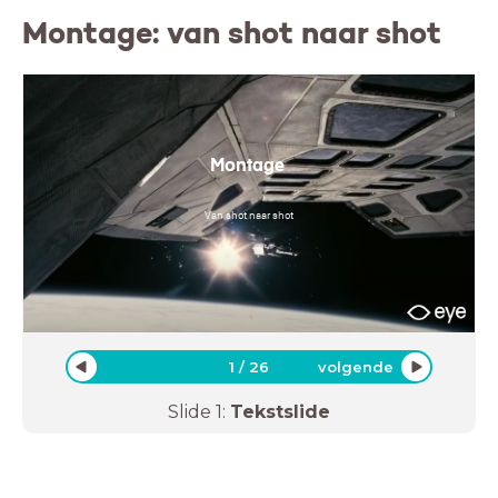
Montage: van shot naar shot
Montage
Van shot naar shot
1
/
26
volgende
Slide
1
:
Tekstslide