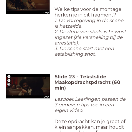
Welke tips voor de montage
herken je in dit fragment?
1. De vormgeving in de scene
is hetzelfde.
2. De duur van shots is bewust
ingezet (zie versnelling bij de
arrestatie
).
3. De scene start met een
establishing shot.
Slide
23
-
Tekstslide
Maakopdrachtpdracht (60
min)
Lesdoel: Leerlingen passen de
3 gegeven tips toe in een
eigen video.
Deze opdracht kan je groot of
klein aanpakken, maar houdt