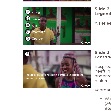
Slide
2
Vraag
Legend
Luister
Als er e
Kijk
Informatie
Opdracht
Slide
3
Leerdoe
Bespree
heeft in
In deze les ontdek je hoe je met montage een goedlopend
onderzo
verhaal kan maken.
maken.
Voordat
Wa
(
Mo
edi