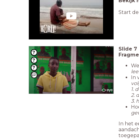
Bekijk 
Start de
Slide
7
Fragme
Wel
lee
In 
vol
1. 
2. 
3. 
Ho
ge
In het e
aandach
toegepas