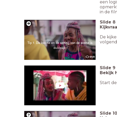
een logi
opmerkt 
in de fi
Slide
8
Kijkvra
De kijke
volgende
Tip 1. De locatie en de setting van de scene is
duidelijk.
Slide
9
Bekijk 
Start de
Slide
1