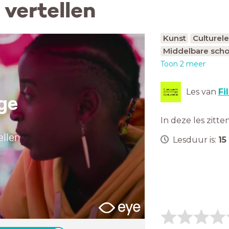
vertellen
Kunst
Culturel
Middelbare scho
Toon 2 meer
Les van
Fi
ge
In deze les zitte
ellen
Lesduur is:
15