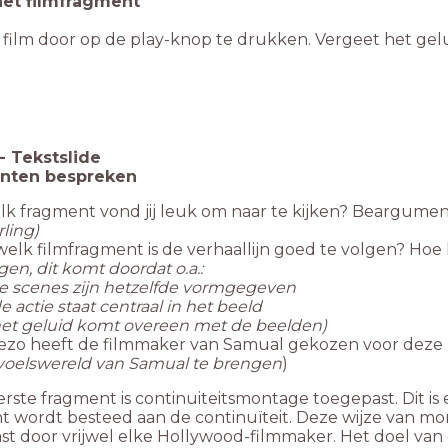
het filmfragment
 film door op de play-knop te drukken. Vergeet het gelu
-
Tekstslide
nten bespreken
k fragment vond jij leuk om naar te kijken? Beargume
rling)
welk filmfragment is de verhaallijn goed te volgen? Ho
gen, dit komt doordat o.a.:
de scenes zijn hetzelfde vormgegeven
de actie staat centraal in het beeld
het geluid komt overeen met de beelden)
ezo heeft de filmmaker van Samual gekozen voor deze
voelswereld van Samual te brengen
)
erste fragment is continuiteitsmontage toegepast. Dit i
t wordt besteed aan de continuïteit. Deze wijze van mo
t door vrijwel elke Hollywood-filmmaker. Het doel van 