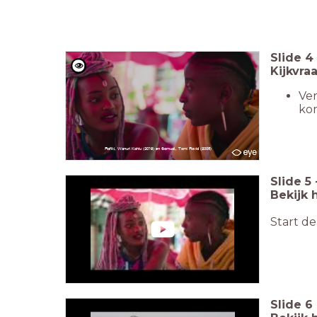
Slide
4
Kijkvra
Ver
ko
Rafiki, Wanuri Kahiu (2019) en Samual, Tami Ravid (2005)
Slide
5
Bekijk 
Start de
Slide
6