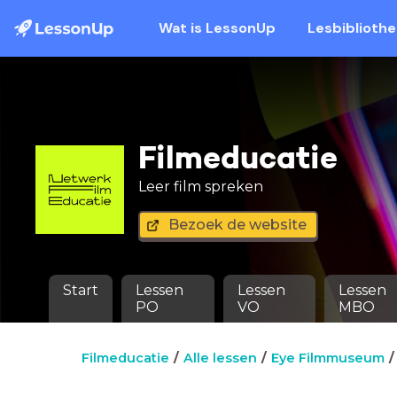
Wat is LessonUp
Lesbiblioth
Filmeducatie
Leer film spreken
Bezoek de website
Start
Lessen
Lessen
Lessen
PO
VO
MBO
Filmeducatie
Alle lessen
Eye Filmmuseum