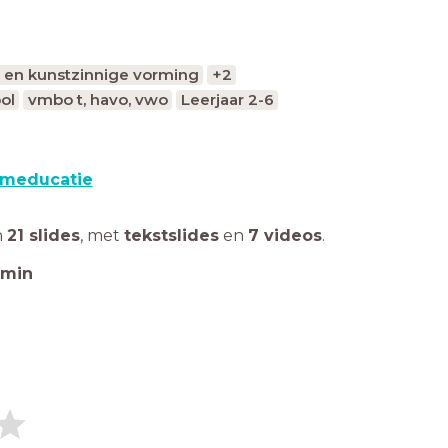
e en kunstzinnige vorming
+2
ol
vmbo t, havo, vwo
Leerjaar 2-6
lmeducatie
n
21 slides
,
met
tekstslides
en
7 videos
.
min