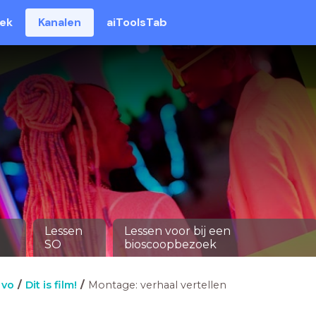
eek
Kanalen
aiToolsTab
Lessen
Lessen voor bij een
SO
bioscoopbezoek
vo
Dit is film!
Montage: verhaal vertellen