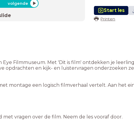
volgende
Start les
slide
Printen
' van Eye Filmmuseum. Met 'Dit is film' ontdekken je leerl
ve opdrachten en kijk- en luistervragen onderzoeken ze
met montage een logisch filmverhaal vertelt. Aan het ei
d met vragen over de film. Neem de les vooraf door.