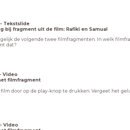
-
Tekstslide
ag bij fragment uit de film: Rafiki en Samual
gelijk de volgende twee filmfragmenten. In welk filmfr
mt dat?
-
Video
het filmfragment
 film door op de play-knop te drukken. Vergeet het gelu
-
Video