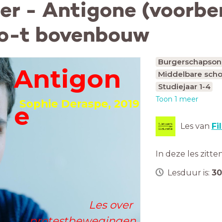
er - Antigone (voorber
mbo-t bovenbouw
Burgerschapson
Antigon
Middelbare scho
Studiejaar 1-4
Toon 1 meer
Sophie Deraspe, 2019
e
Les van
Fi
In deze les zitte
Lesduur is:
30
Les over
protestbewegingen