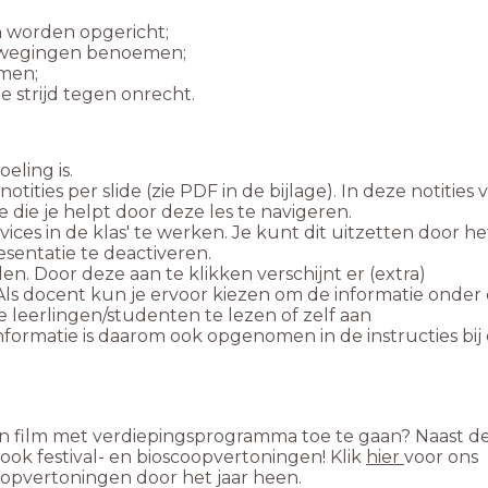
 worden opgericht;
ewegingen benoemen;
omen;
e strijd tegen onrecht.
eling is.
tities per slide (zie PDF in de bijlage). In deze notities 
 die je helpt door deze les te navigeren.
vices in de klas' te werken. Je kunt dit uitzetten door he
sentatie te deactiveren.
en. Door deze aan te klikken verschijnt er (extra)
. Als docent kun je ervoor kiezen om de informatie onder
eerlingen/studenten te lezen of zelf aan
nformatie is daarom ook opgenomen in de instructies bij
 een film met verdiepingsprogramma toe te gaan? Naast d
ook festival- en bioscoopvertoningen! Klik
hier
voor ons