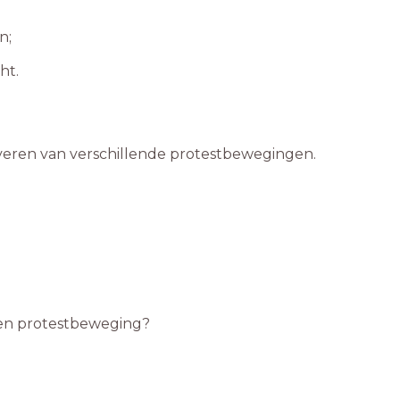
n;
ht.
jfveren van verschillende protestbewegingen.
een protestbeweging?