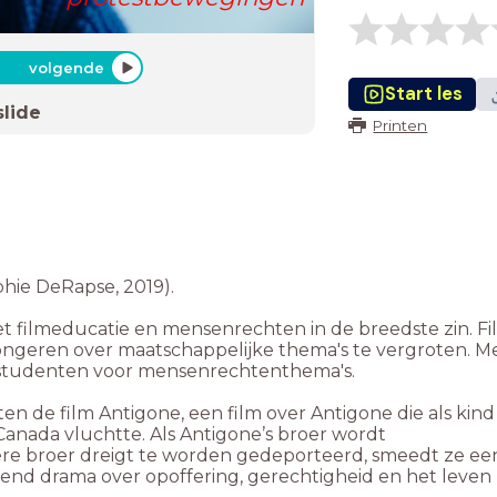
volgende
Start les
slide
Printen
phie DeRapse, 2019).
et filmeducatie en mensenrechten in de breedste zin. Fi
jongeren over maatschappelijke thema's te vergroten. M
n studenten voor mensenrechtenthema's.
ten de film Antigone, een film over Antigone die als kind
 Canada vluchtte. Als Antigone’s broer wordt
ere broer dreigt te worden gedeporteerd, smeedt ze ee
vend drama over opoffering, gerechtigheid en het leven