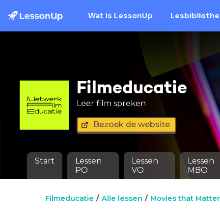
Wat is LessonUp
Lesbiblioth
Filmeducatie
Leer film spreken
Bezoek de website
Start
Lessen
Lessen
Lessen
PO
VO
MBO
Filmeducatie
Alle lessen
Movies that Matter