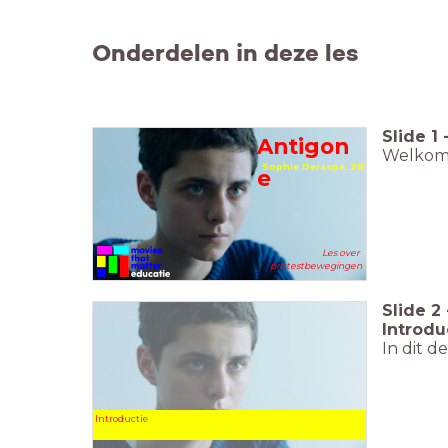
Onderdelen in deze les
Slide
1
Antigon
Welkom b
Sophie Deraspe, 2019
e
Les over
protestbewegingen
Slide
2
Introdu
In dit d
Introductie