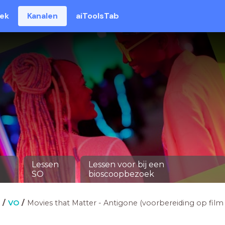
eek
Kanalen
aiToolsTab
Lessen
Lessen voor bij een
SO
bioscoopbezoek
VO
Movies that Matter - Antigone (voorbereiding op film