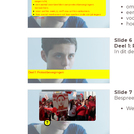
opgericht;
een aantal voorbeelden van protestbewegingen
om
benoemen;
ee
voor welke zaak jij zelf zou willen opkomen;
hoe social media een rol kan spelen in de strijd tegen
voo
onrecht.
hoe
Slide
6
Deel 1:
In dit d
Deel 1: Protestbewegingen
Slide
7
Bespree
We