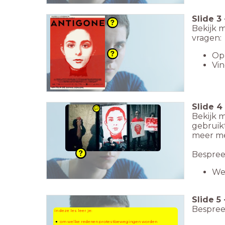
Slide
3
Bekijk 
vragen:
Op 
Vin
Slide
4
Bekijk 
gebruik
meer men
Bespree
We
Slide
5
Bespree
In deze les leer je:
om welke redenen protestbewegingen worden