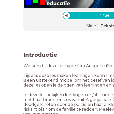
1
/
26
Slide
1
:
Tekst
Introductie
Welkom bij deze les bij de film Antigone (So
Tijdens deze les maken leerlingen kennis m
is een uitstekend middel om het besef van 
deze les open je de ogen van leerlingen e
In deze les bekijken leerlingen en/of studen
met haar broers en zus vanuit Algerije naar
doodgeschoten door de politie en haar and
riskant plan om de familie te redden. Meele