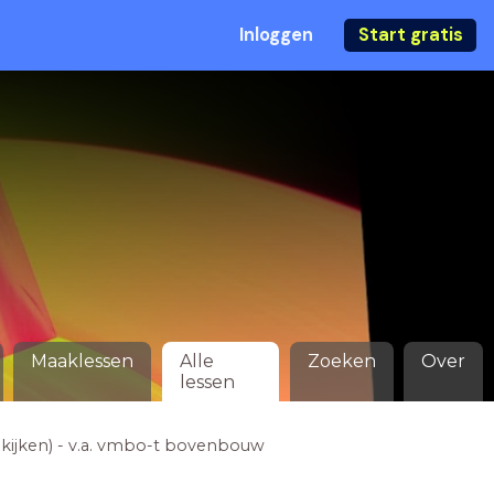
Inloggen
Start gratis
Maaklessen
Alle
Zoeken
Over
lessen
 kijken) - v.a. vmbo-t bovenbouw