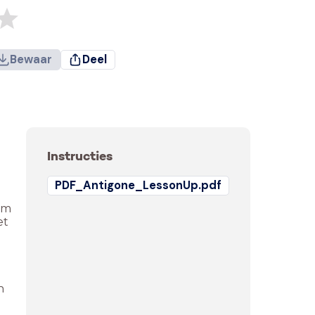
Bewaar
Deel
Instructies
PDF_Antigone_LessonUp.pdf
lm
et
n