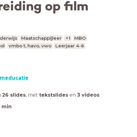
eiding op film
derwijs
Maatschappijleer
+1
MBO
ol
vmbo t, havo, vwo
Leerjaar 4-6
lmeducatie
n
26 slides
,
met
tekstslides
en
3 videos
.
min