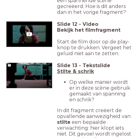
een spannende scène
gecreëerd. Hoe is dit anders
dan in het vorige fragment?
Slide
12
-
Video
Bekijk het filmfragment
Start de film door op de play-
knop te drukken. Vergeet het
geluid niet aan te zetten.
Slide
13
-
Tekstslide
Stilte & schrik
Op welke manier wordt
er in deze scène gebruik
gemaakt van spanning
en schrik?
In dit fragment creëert de
opvallende aanwezigheid van
stilte
een bepaalde
verwachting: hier klopt iets
niet. Dit gevoel wordt ingelost