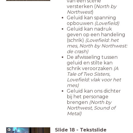
van een scène
versterken (
North by
Northwest
)
Geluid kan spanning
opbouwen
(Lovefield)
Geluid kan nadruk
geven op een handeling
(schrik)
(Lovefield: het
mes, North by Northwest:
de crash)
De afwisseling tussen
geluid en stilte kan
schrik veroorzaken
(A
Tale of Two Sisters,
Lovefield: vlak voor het
mes)
Geluid kan ons dichter
bij het personage
brengen
(North by
Northwest, Sound of
Metal)
Slide
18
-
Tekstslide