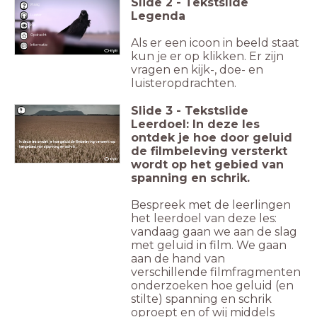
Slide
2
-
Tekstslide
Vraag
Legenda
Luister
Kijk
Opdracht
Als er een icoon in beeld staat
Informatie
kun je er op klikken. Er zijn
vragen en kijk-, doe- en
luisteropdrachten.
Slide
3
-
Tekstslide
Leerdoel: In deze les
ontdek je hoe door geluid
In deze les ontdek je hoe geluid de filmbeleving versterkt op
de filmbeleving versterkt
het gebied van spanning en schrik.
wordt op het gebied van
spanning en schrik.
Bespreek met de leerlingen
het leerdoel van deze les:
vandaag gaan we aan de slag
met geluid in film. We gaan
aan de hand van
verschillende filmfragmenten
onderzoeken hoe geluid (en
stilte) spanning en schrik
oproept en of wij middels