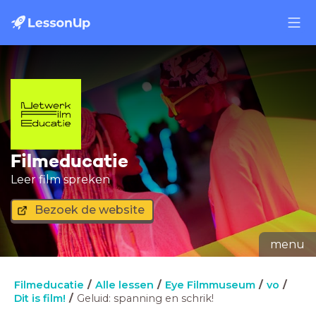
Filmeducatie
Leer film spreken
Bezoek de website
menu
Filmeducatie
Alle lessen
Eye Filmmuseum
vo
Dit is film!
Geluid: spanning en schrik!