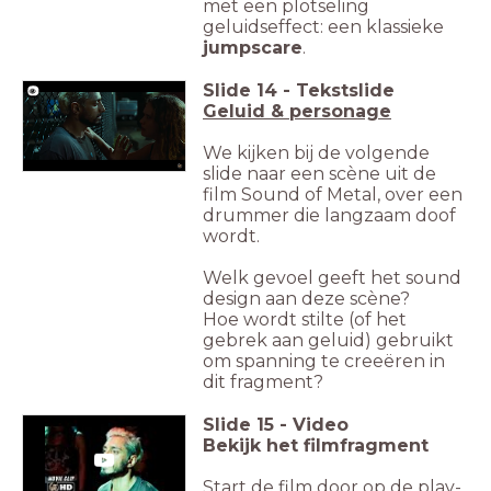
met een plotseling
geluidseffect: een klassieke
jumpscare
.
Slide
14
-
Tekstslide
Geluid & personage
We kijken bij de volgende
slide naar een scène uit de
film Sound of Metal, over een
drummer die langzaam doof
wordt.
Welk gevoel geeft het sound
design aan deze scène?
Hoe wordt stilte (of het
gebrek aan geluid) gebruikt
om spanning te creeëren in
dit fragment?
Slide
15
-
Video
Bekijk het filmfragment
Start de film door op de play-