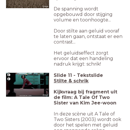
De spanning wordt
opgebouwd door stijging
volume en toonhoogte...
Door stilte aan geluid vooraf
te laten gaan, ontstaat er een
contrast...
Het geluidseffect zorgt
ervoor dat een handeling
nadruk krijgt: schrik!
Slide
11
-
Tekstslide
Stilte & schrik
Kijkvraag bij fragment uit
de film: A Tale Of Two
A Tale Of Two Sisters (2003, Kim Jee-woon)
Sister van Kim Jee-woon
In deze scène uit A Tale of
Two Sisters (2003) wordt ook
door het spelen met geluid