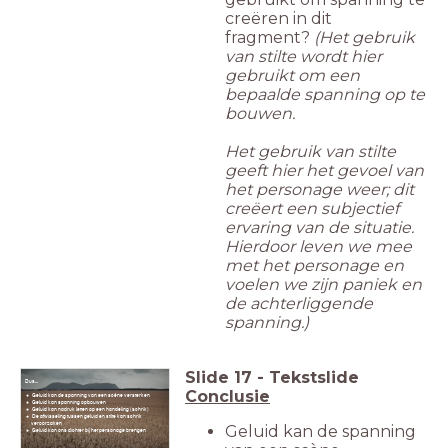
creëren in dit
fragment?
(Het gebruik
van stilte wordt hier
gebruikt om een
bepaalde spanning op te
bouwen.
Het gebruik van stilte
geeft hier het gevoel van
het personage weer; dit
creëert een subjectief
ervaring van de situatie.
Hierdoor leven we mee
met het personage en
voelen we zijn paniek en
de achterliggende
spanning.)
Slide
17
-
Tekstslide
Dus...
Conclusie
Geluid kan de spanning van een scène versterken
Geluid kan spanning opbouwen
Geluid kan nadruk letten op een handeling (schrik)
De afwisseling tussen geluid en stilte kan schrik
veroorzaken
Geluid kan de spanning
Geluid kan ons dichter bij het personage brengen