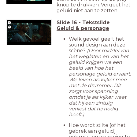
knop te drukken. Vergeet het
geluid niet aan te zetten.
Slide
16
-
Tekstslide
Geluid & personage
Welk gevoel geeft het
sound design aan deze
scène?
(Door middel van
het weglaten en van het
geluid krijgen we een
beeld van hoe het
personage geluid ervaart.
We leven als kijker mee
met de drummer. Dit
zorgt voor spanning
omdat je als kijker weet
dat hij een zintuig
verliest dat hij nodig
heeft.)
Hoe wordt stilte (of het
gebrek aan geluid)
gebruikt om spanning te