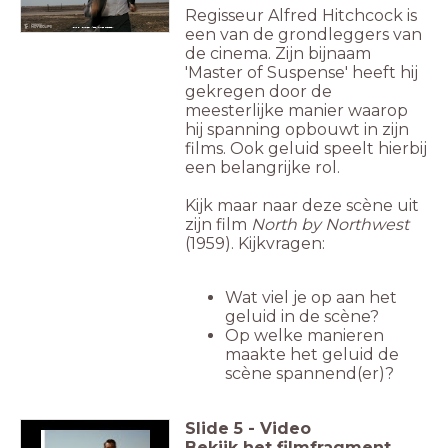
Regisseur Alfred Hitchcock is
een van de grondleggers van
North by Northwest (1959, Alfred Hitchcock)
de cinema. Zijn bijnaam
'Master of Suspense' heeft hij
gekregen door de
meesterlijke manier waarop
hij spanning opbouwt in zijn
films. Ook geluid speelt hierbij
een belangrijke rol.
Kijk maar naar deze scène uit
zijn film
North by Northwest
(1959). Kijkvragen:
Wat viel je op aan het
geluid in de scène?
Op welke manieren
maakte het geluid de
scène spannend(er)?
Slide
5
-
Video
Bekijk het filmfragment