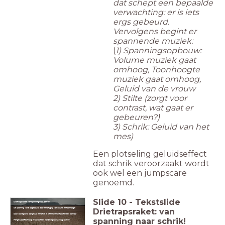
dat schept een bepaalde
verwachting: er is iets
ergs gebeurd.
Vervolgens begint er
spannende muziek:
(
1) Spanningsopbouw:
Volume muziek gaat
omhoog, Toonhoogte
muziek gaat omhoog,
Geluid van de vrouw
2) Stilte
(zorgt voor
contrast, wat gaat er
gebeuren?)
3) Schrik: Geluid van het
mes)
Een plotseling geluidseffect
dat schrik veroorzaakt wordt
ook wel een jumpscare
genoemd.
Slide
10
-
Tekstslide
Drietrapsraket: van spanning naar schrik!
De spanning wordt opgebouwd door een stijging van volume en toonhoogte...
Drietrapsraket: van
Door voorafgaand aan geluid een stilte te laten horen ontstaat er een contrast...
spanning naar schrik!
Het geluidseffect zorgt ervoor dat een handeling nadruk krijgt: schrik!