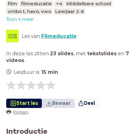
film
filmeducatie
+4
Middelbare school
vmbo t, havo, vwo
Leerjaar 2-6
Toon 4 meer
Les van
Filmeducatie
In deze les zitten
23 slides
,
met
tekstslides
en
7
videos
.
Lesduur is:
15
min
Start les
Bewaar
Deel
Printen
Introductie