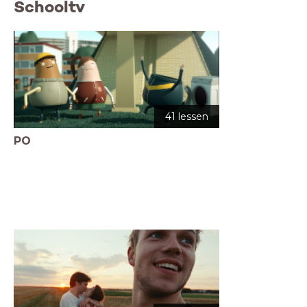
Schooltv
41 lessen
PO