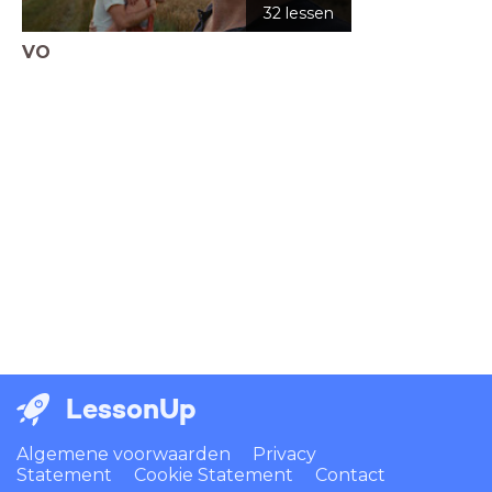
32 lessen
VO
LessonUp
Algemene voorwaarden
Privacy
Statement
Cookie Statement
Contact